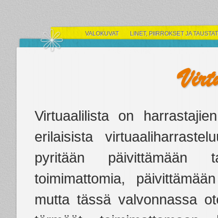
VALOKUVAT
LINET, PIIRROKSET JA TAUSTAT
Virt
Virtuaalilista on harrastaji
erilaisista virtuaaliharrastel
pyritään päivittämään 
toimimattomia, päivittämää
mutta tässä valvonnassa ot