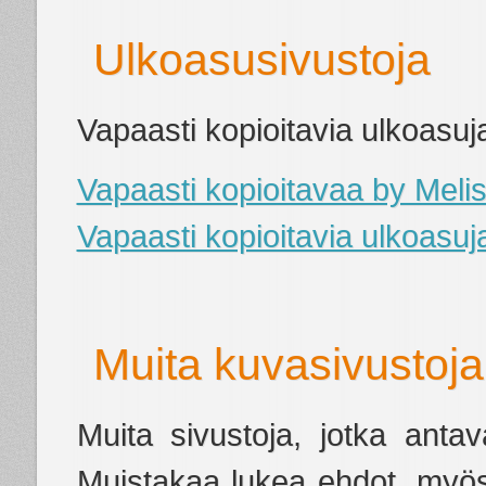
Ulkoasusivustoja
Vapaasti kopioitavia ulkoasuja
Vapaasti kopioitavaa by Melis
Vapaasti kopioitavia ulkoasuj
Muita kuvasivustoja
Muita sivustoja, jotka antava
Muistakaa lukea ehdot
, myö