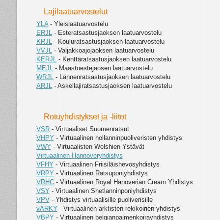
Lajilaatuarvostelut
YLA
- Yleislaatuarvostelu
ERJL
- Esteratsastusjaoksen laatuarvostelu
KRJL
- Kouluratsastusjaoksen laatuarvostelu
VVJL
- Valjakkoajojaoksen laatuarvostelu
KERJL
- Kenttäratsastusjaoksen laatuarvostelu
MEJL
- Maastoestejaosen laatuarvostelu
WRJL
- Lännenratsastusjaoksen laatuarvostelu
ARJL
- Askellajiratsastusjaoksen laatuarvostelu
Rotuyhdistykset ja -liitot
VSR
- Virtuaaliset Suomenratsut
VHPY
- Virtuaalinen hollanninpuoliveristen yhdistys
VWY
- Virtuaalisten Welshien Ystävät
Virtuaalinen Hannoveryhdistys
VFHY
- Virtuaalinen Friisiläishevosyhdistys
VRPY
- Virtuaalinen Ratsuponiyhdistys
VRHC
- Virtuaalinen Royal Hanoverian Cream Yhdistys
VSY
- Virtuaalinen Shetlanninponiyhdistys
VPV
- Yhdistys virtuaalisille puoliverisille
vARKY
- Virtuaalinen arktisten rekikoirien yhdistys
VBPY
- Virtuaalinen belgianpaimenkoirayhdistys