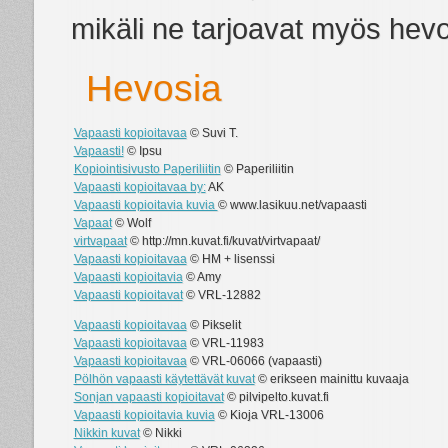
mikäli ne tarjoavat myös hev
Hevosia
Vapaasti kopioitavaa
© Suvi T.
Vapaasti!
© Ipsu
Kopiointisivusto Paperiliitin
© Paperiliitin
Vapaasti kopioitavaa by:
AK
Vapaasti kopioitavia kuvia
© www.lasikuu.net/vapaasti
Vapaat
© Wolf
virtvapaat
© http://mn.kuvat.fi/kuvat/virtvapaat/
Vapaasti kopioitavaa
© HM + lisenssi
Vapaasti kopioitavia
© Amy
Vapaasti kopioitavat
© VRL-12882
Vapaasti kopioitavaa
© Pikselit
Vapaasti kopioitavaa
© VRL-11983
Vapaasti kopioitavaa
© VRL-06066 (vapaasti)
Pölhön vapaasti käytettävät kuvat
© erikseen mainittu kuvaaja
Sonjan vapaasti kopioitavat
© pilvipelto.kuvat.fi
Vapaasti kopioitavia kuvia
© Kioja VRL-13006
Nikkin kuvat
© Nikki