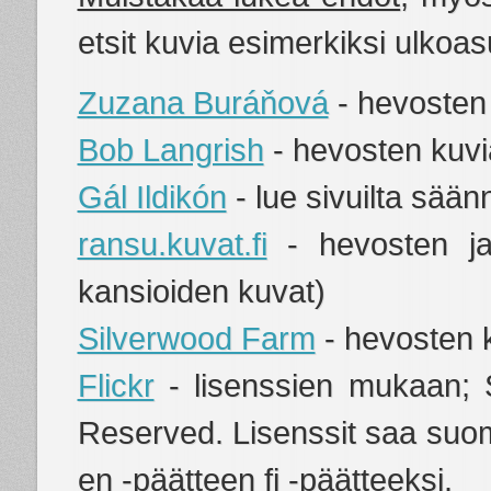
etsit kuvia esimerkiksi ulkoa
Zuzana Buráňová
- hevosten 
Bob Langrish
- hevosten kuvi
Gál Ildikón
- lue sivuilta sään
ransu.kuvat.fi
- hevosten ja
kansioiden kuvat)
Silverwood Farm
- hevosten 
Flickr
- lisenssien mukaan; S
Reserved. Lisenssit saa suom
en -päätteen fi -päätteeksi.