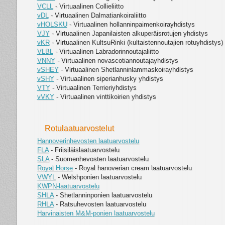
VCLL
- Virtuaalinen Collieliitto
vDL
- Virtuaalinen Dalmatiankoiraliitto
vHOLSKU
- Virtuaalinen hollanninpaimenkoirayhdistys
VJY
- Virtuaalinen Japanilaisten alkuperäisrotujen yhdistys
vKR
- Virtuaalinen KultsuRinki (kultaistennoutajien rotuyhdistys)
VLBL
- Virtuaalinen Labradorinnoutajaliitto
VNNY
- Virtuaalinen novascotiannoutajayhdistys
vSHEY
- Virtuaalinen Shetlanninlammaskoirayhdistys
vSHY
- Virtuaalinen siperianhusky yhdistys
VTY
- Virtuaalinen Terrieriyhdistys
vVKY
- Virtuaalinen vinttikoirien yhdistys
Rotulaatuarvostelut
Hannoverinhevosten laatuarvostelu
FLA
- Friisiläislaatuarvostelu
SLA
- Suomenhevosten laatuarvostelu
Royal Horse
- Royal hanoverian cream laatuarvostelu
VWYL
- Welshponien laatuarvostelu
KWPN-laatuarvostelu
SHLA
- Shetlanninponien laatuarvostelu
RHLA
- Ratsuhevosten laatuarvostelu
Harvinaisten M&M-ponien laatuarvostelu