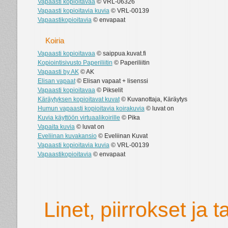
Vapaasti kopioitavaa
© VRL-06326
Vapaasti kopioitavia kuvia
© VRL-00139
Vapaastikopioitavia
© envapaat
Koiria
Vapaasti kopioitavaa
© saippua.kuvat.fi
Kopiointisivusto Paperiliitin
© Paperiliitin
Vapaasti by AK
© AK
Elisan vapaat
© Elisan vapaat + lisenssi
Vapaasti kopioitavaa
© Pikselit
Käräytyksen kopioitavat kuvat
© Kuvanottaja, Käräytys
Humun vapaasti kopioitavia koirakuvia
© luvat on
Kuvia käyttöön virtuaalikoirille
© Pika
Vapaita kuvia
© luvat on
Eveliinan kuvakansio
© Eveliinan Kuvat
Vapaasti kopioitavia kuvia
© VRL-00139
Vapaastikopioitavia
© envapaat
Linet, piirrokset ja t