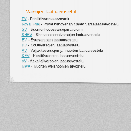
Varsojen laatuarvostelut
FV
- Friisiläisvarsa-arvostelu
Royal Foal
- Royal hanoverian cream varsalaatuarvostelu
SV
- Suomenhevosvarsojen arviointi
SHEV
- Shetlanninponivarsojen laatuarvostelu
EV
- Estevarsojen laatuarvostelu
KV
- Kouluvarsojen laatuarvostelu
VV
- Valjakkovarsojen ja -nuorten laatuarvostelu
KEV
- Kenttävarsojen laatuarvostelu
AV
- Askellajivarsojen laatuarvostelu
NWA
- Nuorten welshponien arvostelu