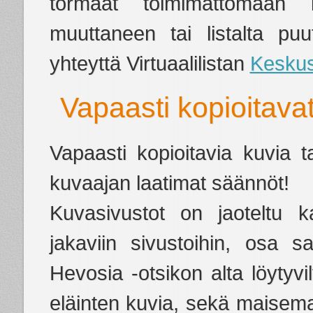
törmäät toimimattomaan l
muuttaneen tai listalta pu
yhteyttä Virtuaalilistan
Keskus
Vapaasti kopioitava
Vapaasti kopioitavia kuvia t
kuvaajan laatimat säännöt!
Kuvasivustot on jaoteltu k
jakaviin sivustoihin, osa s
Hevosia -otsikon alta löytyvi
eläinten kuvia, sekä maisema-