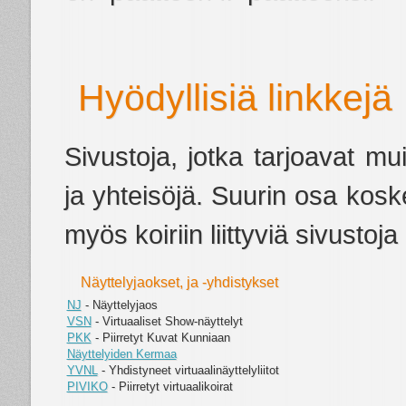
Hyödyllisiä linkkejä
Sivustoja, jotka tarjoavat mu
ja yhteisöjä. Suurin osa kos
myös koiriin liittyviä sivustoja 
Näyttelyjaokset, ja -yhdistykset
NJ
- Näyttelyjaos
VSN
- Virtuaaliset Show-näyttelyt
PKK
- Piirretyt Kuvat Kunniaan
Näyttelyiden Kermaa
YVNL
- Yhdistyneet virtuaalinäyttelyliitot
PIVIKO
- Piirretyt virtuaalikoirat