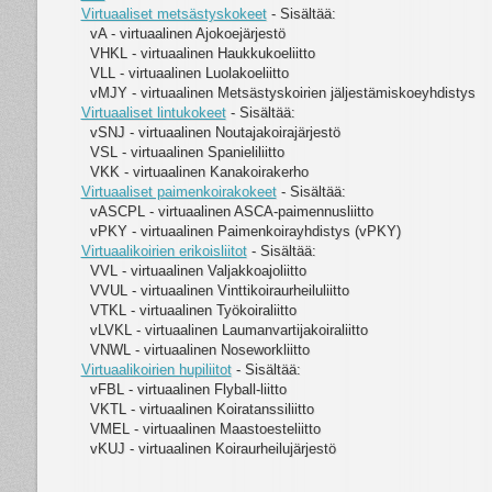
Virtuaaliset metsästyskokeet
- Sisältää:
vA - virtuaalinen Ajokoejärjestö
VHKL - virtuaalinen Haukkukoeliitto
VLL - virtuaalinen Luolakoeliitto
vMJY - virtuaalinen Metsästyskoirien jäljestämiskoeyhdistys
Virtuaaliset lintukokeet
- Sisältää:
vSNJ - virtuaalinen Noutajakoirajärjestö
VSL - virtuaalinen Spanieliliitto
VKK - virtuaalinen Kanakoirakerho
Virtuaaliset paimenkoirakokeet
- Sisältää:
vASCPL - virtuaalinen ASCA-paimennusliitto
vPKY - virtuaalinen Paimenkoirayhdistys (vPKY)
Virtuaalikoirien erikoisliitot
- Sisältää:
VVL - virtuaalinen Valjakkoajoliitto
VVUL - virtuaalinen Vinttikoiraurheiluliitto
VTKL - virtuaalinen Työkoiraliitto
vLVKL - virtuaalinen Laumanvartijakoiraliitto
VNWL - virtuaalinen Noseworkliitto
Virtuaalikoirien hupiliitot
- Sisältää:
vFBL - virtuaalinen Flyball-liitto
VKTL - virtuaalinen Koiratanssiliitto
VMEL - virtuaalinen Maastoesteliitto
vKUJ - virtuaalinen Koiraurheilujärjestö