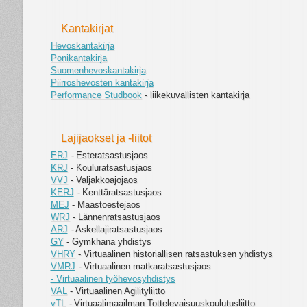
Kantakirjat
Hevoskantakirja
Ponikantakirja
Suomenhevoskantakirja
Piirroshevosten kantakirja
Performance Studbook
- liikekuvallisten kantakirja
Lajijaokset ja -liitot
ERJ
- Esteratsastusjaos
KRJ
- Kouluratsastusjaos
VVJ
- Valjakkoajojaos
KERJ
- Kenttäratsastusjaos
MEJ
- Maastoestejaos
WRJ
- Lännenratsastusjaos
ARJ
- Askellajiratsastusjaos
GY
- Gymkhana yhdistys
VHRY
- Virtuaalinen historiallisen ratsastuksen yhdistys
VMRJ
- Virtuaalinen matkaratsastusjaos
- Virtuaalinen työhevosyhdistys
VAL
- Virtuaalinen Agilityliitto
vTL
- Virtuaalimaailman Tottelevaisuuskoulutusliitto