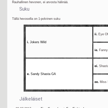
Rauhallinen hevonen, ei arvosta hälinää.
Suku
Tällä hevosella on 1-polvinen suku
ii.
Eye Of
i.
Jokers Wild
ie.
Fanny 
ei.
Shast
e.
Sandy Shasta GA
ee.
Miss 
Jälkeläiset