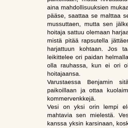
aina mahdollisuuksien mukaan 
pääse, saattaa se malttaa se
mussuttaen, mutta sen jälk
hoitaja sattuu olemaan harjaa
mistä pitää rapsutella jättä
harjattuun kohtaan. Jos ta
leikittelee ori paidan helmal
olla rauhassa, kun ei ori ol
hoitajaansa.
Varustaessa Benjamin sit
paikoillaan ja ottaa kuolaim
kommervenkkejä.
Vesi on yksi orin lempi ele
mahtavia sen mielestä. Ves
kanssa yksin karsinaan, kosk