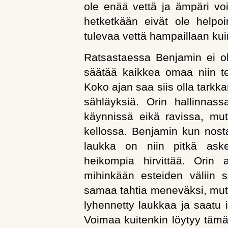
ole enää vettä ja ämpäri vo
hetketkään eivät ole helpoi
tulevaa vettä hampaillaan ku
Ratsastaessa Benjamin ei o
säätää kaikkea omaa niin teh
Koko ajan saa siis olla tarkka
sähläyksiä. Orin hallinna
käynnissä eikä ravissa, mut
kellossa. Benjamin kun nosta
laukka on niin pitkä aske
heikompia hirvittää. Orin 
mihinkään esteiden väliin 
samaa tahtia meneväksi, mut
lyhennetty laukkaa ja saatu i
Voimaa kuitenkin löytyy tämä