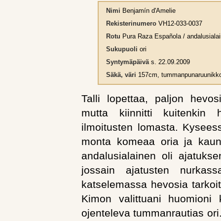
Nimi
Benjamín d'Amelie
Rekisterinumero
VH12-033-0037
Rotu
Pura Raza Española / andalusiala
Sukupuoli
ori
Syntymäpäivä
s. 22.09.2009
Säkä, väri
157cm, tummanpunaruunikk
Talli lopettaa, paljon hevo
mutta kiinnitti kuitenkin
ilmoitusten lomasta. Kyseessä
monta komeaa oria ja kau
andalusialainen oli ajatuks
jossain ajatusten nurkass
katselemassa hevosia tarko
Kimon valittuani huomioni k
ojenteleva tummanrautias ori. 