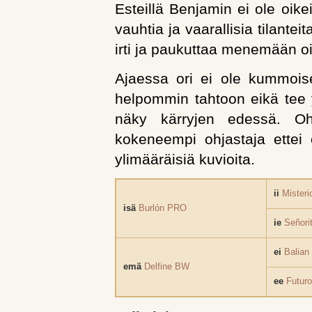
Esteillä Benjamin ei ole oike
vauhtia ja vaarallisia tilantei
irti ja paukuttaa menemään oi
Ajaessa ori ei ole kummoise
helpommin tahtoon eikä tee
näky kärryjen edessä. Ohj
kokeneempi ohjastaja ettei
ylimääräisiä kuvioita.
ii
Misteri
isä
Burlón PRO
ie
Señorit
ei
Balian
emä
Delfine BW
ee
Futuro