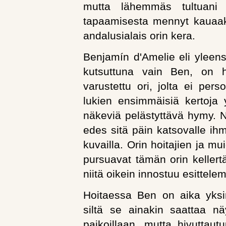
mutta lähemmäs tultuani 
tapaamisesta mennyt kauaak
andalusialais orin kera.
Benjamín d'Amelie eli yleens
kutsuttuna vain Ben, on hyv
varustettu ori, jolta ei per
lukien ensimmäisiä kertoja 
näkeviä pelästyttävä hymy. 
edes sitä päin katsovalle ihmi
kuvailla. Orin hoitajien ja mu
pursuavat tämän orin keller
niitä oikein innostuu esittel
Hoitaessa Ben on aika yksi
siltä se ainakin saattaa nä
paikoillaan, mutta hivuttautu