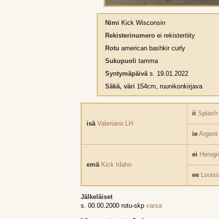
Nimi
Kick Wisconsin
Rekisterinumero
ei rekisteröity
Rotu
american bashkir curly
Sukupuoli
tamma
Syntymäpäivä
s. 19.01.2022
Säkä, väri
154cm, ruunikonkirjava
ii
Splash 
isä
Valeriano LH
ie
Argent 
ei
Herugr
emä
Kick Idaho
ee
Louisi
Jälkeläiset
s. 00.00.2000 rotu-skp
varsa