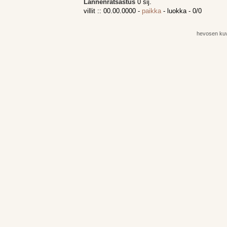
Lännenratsastus
0 sij.
villit :: 00.00.0000 -
paikka
- luokka - 0/0
hevosen ku