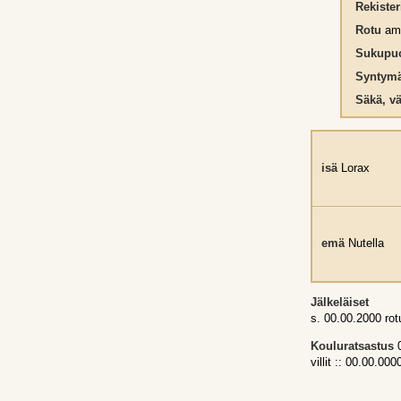
Rekiste
Rotu
ame
Sukupuo
Syntymä
Säkä, vä
isä
Lorax
emä
Nutella
Jälkeläiset
s. 00.00.2000 ro
Kouluratsastus
0
villit :: 00.00.000