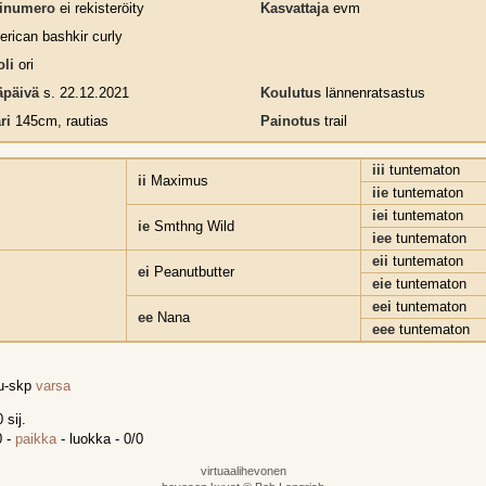
rinumero
ei rekisteröity
Kasvattaja
evm
rican bashkir curly
li
ori
päivä
s. 22.12.2021
Koulutus
lännenratsastus
ri
145cm, rautias
Painotus
trail
iii
tuntematon
ii
Maximus
iie
tuntematon
iei
tuntematon
ie
Smthng Wild
iee
tuntematon
eii
tuntematon
ei
Peanutbutter
eie
tuntematon
eei
tuntematon
ee
Nana
eee
tuntematon
tu-skp
varsa
 sij.
0 -
paikka
- luokka - 0/0
virtuaalihevonen