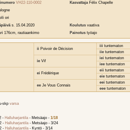
rinumero
VH22-110-0002
Kasvattaja
Félix Chapelle
logne
li
ori
päivä
s. 15.04.2020
Koulutus
vaativa
ri
176cm, rautiaankimo
Painotus
työajo
iii
tuntematon
ii
Poivoir de Décision
iie
tuntematon
iei
tuntematon
ie
Vif
iee
tuntematon
eii
tuntematon
ei
Frédérique
eie
tuntematon
eei
tuntematon
ee
Je Vous Connais
eee
tuntematon
tu-skp
varsa
2 -
Halluharjantila
- Metsäajo -
1/18
2 -
Halluharjantila
- Metsäajo - 3/24
2 -
Halluharjantila
- Kyntö - 3/14