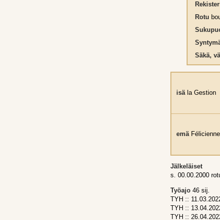
Rekiste
Rotu
bou
Sukupuo
Syntymä
Säkä, vä
isä
la Gestion
emä
Félicienne
Jälkeläiset
s. 00.00.2000 ro
Työajo
46 sij.
TYH :: 11.03.202
TYH :: 13.04.202
TYH :: 26.04.202