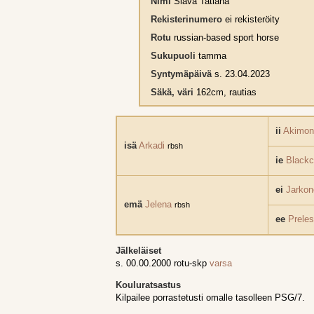
Nimi
Slava Tatiana
Rekisterinumero
ei rekisteröity
Rotu
russian-based sport horse
Sukupuoli
tamma
Syntymäpäivä
s. 23.04.2023
Säkä, väri
162cm, rautias
ii
Akimon
isä
Arkadi
rbsh
ie
Blackc
ei
Jarkon
emä
Jelena
rbsh
ee
Preles
Jälkeläiset
s. 00.00.2000 rotu-skp
varsa
Kouluratsastus
Kilpailee porrastetusti omalle tasolleen PSG/7.