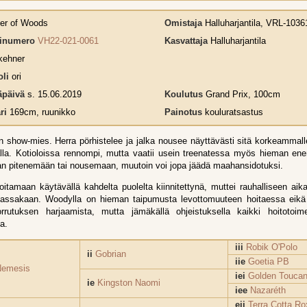
er of Woods
Omistaja
Halluharjantila, VRL-1036
rinumero
VH22-021-0061
Kasvattaja
Halluharjantila
kehner
li
ori
päivä
s. 15.06.2019
Koulutus
Grand Prix, 100cm
ri
169cm, ruunikko
Painotus
kouluratsastus
show-mies. Herra pörhistelee ja jalka nousee näyttävästi sitä korkeamma
alla. Kotioloissa rennompi, mutta vaatii usein treenatessa myös hieman e
an pitenemään tai nousemaan, muutoin voi jopa jäädä maahansidotuksi.
oitamaan käytävällä kahdelta puolelta kiinnitettynä, muttei rauhalliseen ai
nassakaan. Woodylla on hieman taipumusta levottomuuteen hoitaessa eikä
rrutuksen harjaamista, mutta jämäkällä ohjeistuksella kaikki hoitotoim
a.
iii
Robik O'Polo
ii
Gobrian
iie
Goetia PB
Nemesis
iei
Golden Touca
ie
Kingston Naomi
iee
Nazaréth
eii
Terra Cotta Ro