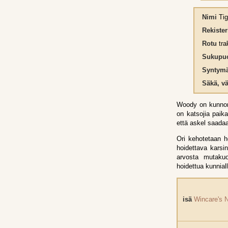
Nimi
Tig
Rekiste
Rotu
tra
Sukupuo
Syntymä
Säkä, vä
Woody on kunnon 
on katsojia paik
että askel saada
Ori kehotetaan h
hoidettava karsi
arvosta mutakuo
hoidettua kunniall
isä
Wincare's 