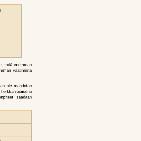
1
lle, mitä enemmän
nemmän vaatimista
kaan ole mahdoton
 herkkähipiäisenä
enpiteet saadaan
n
x