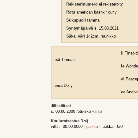
Rekisterinumero
ei rekisteröity
Rotu
american bashkir curly
Sukupuoli
tamma
Syntymäpäivä
s. 15.03.2021
Säkä, väri
142cm, ruunikko
ii
Tinsold
isä
Tinman
ie
Wonde
ei
Peacep
emä
Dolly
ee
Anabel
Jälkeläiset
s. 00.00.2000 rotu-skp
varsa
Kouluratsastus
0 sij.
villit :: 00.00.0000 -
paikka
- luokka - 0/0