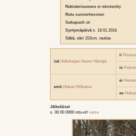
Rekisterinumero
ei rekisteröity
Rotu
suomenhevonen
Sukupuoli
ori
Syntymäpäivä
s. 19.01.2016
Säkä, väri
153cm, rautias
ii
Ruusus
isä
Halluharjan Huono Häviäjä
ie
Peikon
ei
Hieka
emä
Hiekan Rihkama
ee
Hieka
Jälkeläiset
s. 00.00.0000 rotu-o/t
varsa