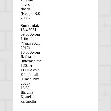
vuotiaat
hevoset,
finaali
(Helppo B:0
2009)
Sunnuntai,
18.4.2021
09:00 Avoin
I, finaali
(Vaativa A:1
2012)
10:00 Avoin
II, finaali
(Intermediate
I 2020)
11:00 Avoin
Kür, finaali
(Grand Prix
2020)
18:30
Iltajuhla
Kaarelan
kartanolla