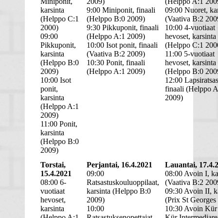
Miniponit,
2009)
(Helppo A:1 200
karsinta
9:00 Miniponit, finaali
09:00 Nuoret, ka
(Helppo C:1
(Helppo B:0 2009)
(Vaativa B:2 200
2000)
9:30 Pikkuponit, finaali
10:00 4-vuotiaat
09:00
(Helppo A:1 2009)
hevoset, karsinta
Pikkuponit,
10:00 Isot ponit, finaali
(Helppo C:1 200
karsinta
(Vaativa B:2 2009)
11:00 5-vuotiaat
(Helppo B:0
10:30 Ponit, finaali
hevoset, karsinta
2009)
(Helppo A:1 2009)
(Helppo B:0 200
10:00 Isot
12:00 Lapsiratsas
ponit,
finaali (Helppo 
karsinta
2009)
(Helppo A:1
2009)
11:00 Ponit,
karsinta
(Helppo B:0
2009)
Torstai,
Perjantai, 16.4.2021
Lauantai, 17.4.
15.4.2021
09:00
08:00 Avoin I, ka
08:00 6-
Ratsastuskouluoppilaat,
(Vaativa B:2 200
vuotiaat
karsinta (Helppo B:0
09:30 Avoin II, k
hevoset,
2009)
(Prix St Georges
karsinta
10:00
10:30 Avoin Kür
(Helppo A:1
Ratsastuksenopettajat,
Kür Intermediare