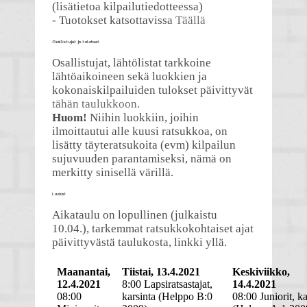
(lisätietoa kilpailutiedotteessa)
- Tuotokset katsottavissa
Täällä
Osallistujat ja tulokset
Osallistujat, lähtölistat tarkkoine
lähtöaikoineen sekä luokkien ja
kokonaiskilpailuiden tulokset päivittyvät
tähän taulukkoon.
Huom!
Niihin luokkiin, joihin
ilmoittautui alle kuusi ratsukkoa, on
lisätty täyteratsukoita (evm) kilpailun
sujuvuuden parantamiseksi, nämä on
merkitty sinisellä värillä.
Luokat
Aikataulu on lopullinen (julkaistu
10.04.), tarkemmat ratsukkokohtaiset ajat
päivittyvästä taulukosta, linkki yllä.
Maanantai,
Tiistai, 13.4.2021
Keskiviikko,
12.4.2021
8:00 Lapsiratsastajat,
14.4.2021
08:00
karsinta (Helppo B:0
08:00 Juniorit, ka