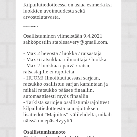
Kilpailutiedotteessa on asiaa esimerkiksi
luokkien avoimuudesta sekä
arvostelutavasta.
Osallistuminen
Osallistuminen viimeistään 9.4.2021
sähköpostiin stablesavery@gmail.com.
- Max 2 hevosta / luokka / ratsastaja
- Max 6 ratsukkoa / ilmoittaja / luokka
- Max 2 luokkaa / päivä / ratsu,
ratsastajille ei rajoitetta
- HUOM! Ilmoittautuessasi sarjaan,
ratsukko osallistuu sarjan karsintaan ja
mikäli ratsukko pääsee finaaliin,
automaattisesti myös finaaliin.
- Tarkista sarjojen osallistumisrajoitteet
kilpailutiedotteesta ja majoituksen
lisätiedot "Majoitus"-välilehdeltä, mikäli
näissä on epäselvyyttä
Osallistumismuoto