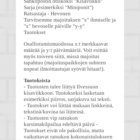
Sähköpostin otsikoksi "Kisaviikko"
Sarja (esimerkiksi "Miniponit")
Ratsastaja - Hevonen
Tarvitsemme majoituksen "x" ihmiselle ja
"x" hevoselle päiville "y-y"
Tuotokset
Osallistumismuodossa x:t merkkaavat
määrää ja y:t päivämääriä. Voit esittää
myös toiveen siitä, missä majoitus
tapahtuu (majoituspaikkojen suhteen
nopeat ilmoittautujat syövät hitaat!).
Tuotoksista
- Tuotosten tulee liittyä Ilvessuon
kisaviikkoon. Tuotokseksi lasketaan
esimerkiksi piirros, sarjakuva tai teksti.
- Tuotokset voi liittää mukaan linkkeinä,
tekstinä/kuvina tai liitteinä.
- Tuotosten vip ratsukon
karsintakilpailua edeltävä päivä -
Tuotokset eivät ole pakollisia, mutta
vaikuttavat ratsukon kokonaistulokseen