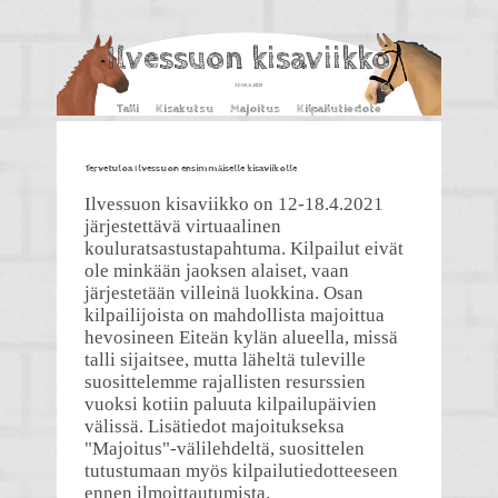
Ilvessuon kisaviikko
12-18.4.2021
Talli
Kisakutsu
Majoitus
Kilpailutiedote
Tervetuloa Ilvessuon ensimmäiselle kisaviikolle
Ilvessuon kisaviikko on 12-18.4.2021
järjestettävä virtuaalinen
kouluratsastustapahtuma. Kilpailut eivät
ole minkään jaoksen alaiset, vaan
järjestetään villeinä luokkina. Osan
kilpailijoista on mahdollista majoittua
hevosineen Eiteän kylän alueella, missä
talli sijaitsee, mutta läheltä tuleville
suosittelemme rajallisten resurssien
vuoksi kotiin paluuta kilpailupäivien
välissä. Lisätiedot majoitukseksa
"Majoitus"-välilehdeltä, suosittelen
tutustumaan myös kilpailutiedotteeseen
ennen ilmoittautumista.