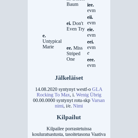
Baum
iee.
evm
eii.
evm
ei.
Don't
Even Try
eie.
evm
e.
Untypical
eei.
Marie
evm
ee.
Miss
e
Striped
One
eee.
evm
Jälkeläiset
14.08.2020 syntynyt westf-o
GLA
Rocking To Max
, i.
Wenig Übrig
00.00.0000 syntynyt rotu-skp
Varsan
nimi
, i/e.
Nimi
Kilpailut
Kilpailee porrastetuissa
kouluratsastusta, tasoitetasona Vaativa