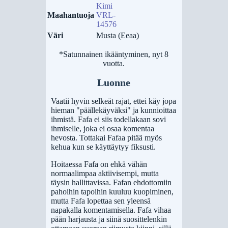
Kimi
Maahantuoja
VRL-
14576
Väri
Musta (Eeaa)
*Satunnainen ikääntyminen, nyt 8
vuotta.
Luonne
Vaatii hyvin selkeät rajat, ettei käy jopa
hieman "päällekäyväksi" ja kunnioittaa
ihmistä. Fafa ei siis todellakaan sovi
ihmiselle, joka ei osaa komentaa
hevosta. Tottakai Fafaa pitää myös
kehua kun se käyttäytyy fiksusti.
Hoitaessa Fafa on ehkä vähän
normaalimpaa aktiivisempi, mutta
täysin hallittavissa. Fafan ehdottomiin
pahoihin tapoihin kuuluu kuopiminen,
mutta Fafa lopettaa sen yleensä
napakalla komentamisella. Fafa vihaa
pään harjausta ja siinä suosittelenkin