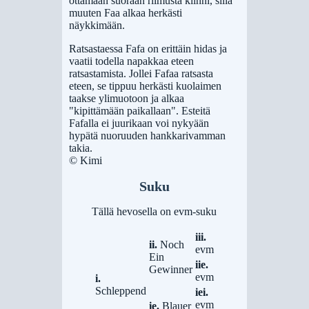
ottamaan suoraan riimusta kiinni, sillä
muuten Faa alkaa herkästi
näykkimään.
Ratsastaessa Fafa on erittäin hidas ja
vaatii todella napakkaa eteen
ratsastamista. Jollei Fafaa ratsasta
eteen, se tippuu herkästi kuolaimen
taakse ylimuotoon ja alkaa
"kipittämään paikallaan". Esteitä
Fafalla ei juurikaan voi nykyään
hypätä nuoruuden hankkarivamman
takia.
© Kimi
Suku
Tällä hevosella on evm-suku
iii.
ii.
Noch
evm
Ein
iie.
Gewinner
evm
i.
Schleppend
iei.
evm
ie.
Blauer