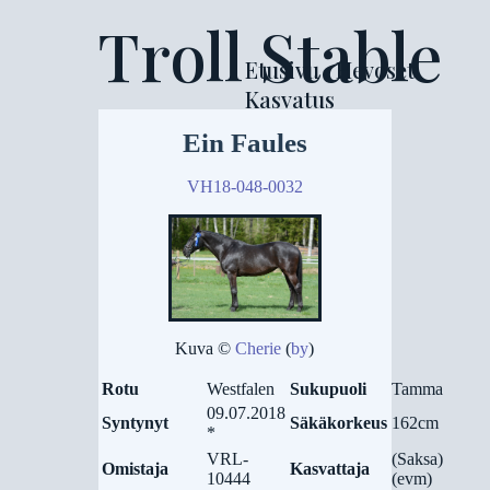
Troll Stable
Etusivu
Hevoset
Kasvatus
Ein Faules
VH18-048-0032
Kuva ©
Cherie
(
by
)
Rotu
Westfalen
Sukupuoli
Tamma
09.07.2018
Syntynyt
Säkäkorkeus
162cm
*
VRL-
(Saksa)
Omistaja
Kasvattaja
10444
(evm)