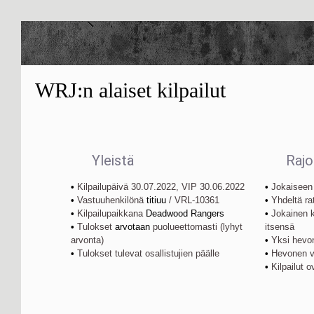
WRJ
:n alaiset kilpailut
Yleistä
Rajo
•
Kilpailupäivä 30.07.2022, VIP 30.06.2022
•
Jokaiseen 
•
Vastuuhenkilönä
titiuu
/ VRL-10361
•
Yhdeltä ra
•
Kilpailupaikkana
Deadwood Rangers
•
Jokainen kil
•
Tulokset
arvotaan
puolueettomasti (lyhyt
itsensä
arvonta)
•
Yksi hevon
•
Tulokset tulevat osallistujien päälle
•
Hevonen vo
•
Kilpailut o