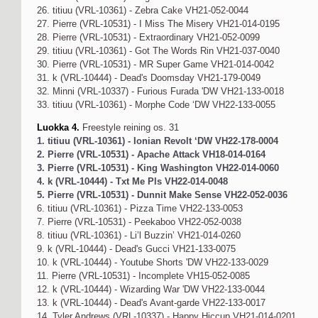
26. titiuu (VRL-10361) - Zebra Cake VH21-052-0044
27. Pierre (VRL-10531) - I Miss The Misery VH21-014-0195
28. Pierre (VRL-10531) - Extraordinary VH21-052-0099
29. titiuu (VRL-10361) - Got The Words Rin VH21-037-0040
30. Pierre (VRL-10531) - MR Super Game VH21-014-0042
31. k (VRL-10444) - Dead's Doomsday VH21-179-0049
32. Minni (VRL-10337) - Furious Furada 'DW VH21-133-0018
33. titiuu (VRL-10361) - Morphe Code ‘DW VH22-133-0055
Luokka 4.
Freestyle reining os. 31
1. titiuu (VRL-10361) - Ionian Revolt ‘DW VH22-178-0004
2. Pierre (VRL-10531) - Apache Attack VH18-014-0164
3. Pierre (VRL-10531) - King Washington VH22-014-0060
4. k (VRL-10444) - Txt Me Pls VH22-014-0048
5. Pierre (VRL-10531) - Dunnit Make Sense VH22-052-0036
6. titiuu (VRL-10361) - Pizza Time VH22-133-0053
7. Pierre (VRL-10531) - Peekaboo VH22-052-0038
8. titiuu (VRL-10361) - Li’l Buzzin’ VH21-014-0260
9. k (VRL-10444) - Dead's Gucci VH21-133-0075
10. k (VRL-10444) - Youtube Shorts 'DW VH22-133-0029
11. Pierre (VRL-10531) - Incomplete VH15-052-0085
12. k (VRL-10444) - Wizarding War 'DW VH22-133-0044
13. k (VRL-10444) - Dead's Avant-garde VH22-133-0017
14. Tyler Andrews (VRL-10337) - Happy Hiccup VH21-014-0201