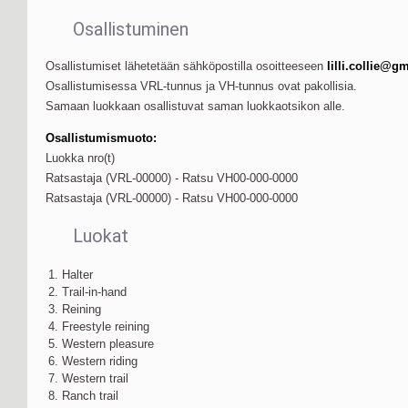
Osallistuminen
Osallistumiset lähetetään sähköpostilla osoitteeseen
lilli.collie@g
Osallistumisessa VRL-tunnus ja VH-tunnus ovat pakollisia.
Samaan luokkaan osallistuvat saman luokkaotsikon alle.
Osallistumismuoto:
Luokka nro(t)
Ratsastaja (VRL-00000) - Ratsu VH00-000-0000
Ratsastaja (VRL-00000) - Ratsu VH00-000-0000
Luokat
1. Halter
2. Trail-in-hand
3. Reining
4. Freestyle reining
5. Western pleasure
6. Western riding
7. Western trail
8. Ranch trail