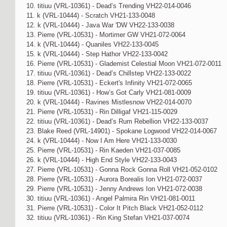
10. titiuu (VRL-10361) - Dead’s Trending VH22-014-0046
11. k (VRL-10444) - Scratch VH21-133-0048
12. k (VRL-10444) - Java War 'DW VH22-133-0038
13. Pierre (VRL-10531) - Mortimer GW VH21-072-0064
14. k (VRL-10444) - Quaniles VH22-133-0045
15. k (VRL-10444) - Step Hathor VH22-133-0042
16. Pierre (VRL-10531) - Glademist Celestial Moon VH21-072-0011
17. titiuu (VRL-10361) - Dead’s Chillstep VH22-133-0022
18. Pierre (VRL-10531) - Eckert's Infinity VH21-072-0065
19. titiuu (VRL-10361) - How’s Got Carly VH21-081-0009
20. k (VRL-10444) - Ravines Mistlesnow VH22-014-0070
21. Pierre (VRL-10531) - Rin Dilligaf VH21-115-0029
22. titiuu (VRL-10361) - Dead’s Rum Rebellion VH22-133-0037
23. Blake Reed (VRL-14901) - Spokane Logwood VH22-014-0067
24. k (VRL-10444) - Now I Am Here VH21-133-0030
25. Pierre (VRL-10531) - Rin Kaeden VH21-037-0085
26. k (VRL-10444) - High End Style VH22-133-0043
27. Pierre (VRL-10531) - Gonna Rock Gonna Roll VH21-052-0102
28. Pierre (VRL-10531) - Aurora Borealis Ion VH21-072-0037
29. Pierre (VRL-10531) - Jenny Andrews Ion VH21-072-0038
30. titiuu (VRL-10361) - Angel Palmira Rin VH21-081-0011
31. Pierre (VRL-10531) - Color It Pitch Black VH21-052-0112
32. titiuu (VRL-10361) - Rin King Stefan VH21-037-0074