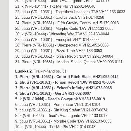
20. k (VRL-10444) - Dead's Avant-garde VH22-133-0017
21. k (VRL-10444) - Txt Me Pls VH22-014-0048
22. titiuu (VRL-10361) - Togetthesubscribers ‘DW VH22-133-0033
23. titiuu (VRL-10361) - Cactus Jack VH21-014-0258
24. Pierre (VRL-10531) - Fifth Gravity Control VH15-179-0013
25. titiuu (VRL-10361) - Morphe Code ‘DW VH22-133-0055
26. k (VRL-10444) - Wizarding War 'DW VH22-133-0044
27. titiuu (VRL-10361) - Freespirit VH21-014-0090
28. Pierre (VRL-10531) - Unexpected X VH21-052-0066
29. titiuu (VRL-10361) - Pizza Time VH22-133-0053
30. titiuu (VRL-10361) - Ionian Revolt ‘DW VH22-178-0004
31. Pierre (VRL-10531) - Madani Shai al Qismat VH20-003-0111
Luokka 2.
Trail-in-hand os. 31
1. Pierre (VRL-10531) - Color It Pitch Black VH21-052-0112
2. titiuu (VRL-10361) - Ionian Revolt ‘DW VH22-178-0004
3. Pierre (VRL-10531) - Eckert's Infinity VH21-072-0065
4. titiuu (VRL-10361) - Gertt VH21-002-0007
5. k (VRL-10444) - Dead's Cowpunk VH22-133-0019
6. titiuu (VRL-10361) - Purrminator VH21-014-0104
7. titiuu (VRL-10361) - Rin King Stefan VH21-037-0074
8. k (VRL-10444) - Dead's Avant-garde VH22-133-0017
9. titiuu (VRL-10361) - Morphe Code ‘DW VH22-133-0055
10. k (VRL-10444) - Txt Me Pls VH22-014-0048