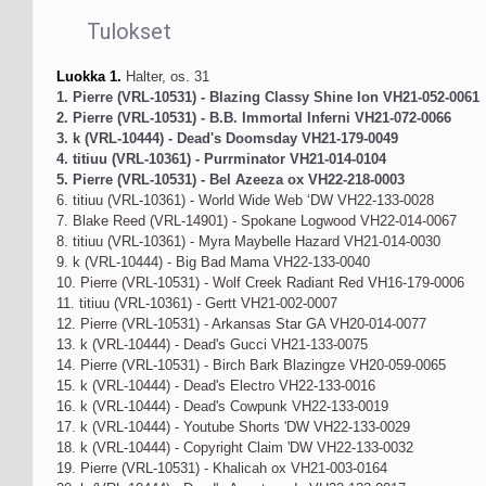
Tulokset
Luokka 1.
Halter, os. 31
1. Pierre (VRL-10531) - Blazing Classy Shine Ion VH21-052-0061
2. Pierre (VRL-10531) - B.B. Immortal Inferni VH21-072-0066
3. k (VRL-10444) - Dead's Doomsday VH21-179-0049
4. titiuu (VRL-10361) - Purrminator VH21-014-0104
5. Pierre (VRL-10531) - Bel Azeeza ox VH22-218-0003
6. titiuu (VRL-10361) - World Wide Web ‘DW VH22-133-0028
7. Blake Reed (VRL-14901) - Spokane Logwood VH22-014-0067
8. titiuu (VRL-10361) - Myra Maybelle Hazard VH21-014-0030
9. k (VRL-10444) - Big Bad Mama VH22-133-0040
10. Pierre (VRL-10531) - Wolf Creek Radiant Red VH16-179-0006
11. titiuu (VRL-10361) - Gertt VH21-002-0007
12. Pierre (VRL-10531) - Arkansas Star GA VH20-014-0077
13. k (VRL-10444) - Dead's Gucci VH21-133-0075
14. Pierre (VRL-10531) - Birch Bark Blazingze VH20-059-0065
15. k (VRL-10444) - Dead's Electro VH22-133-0016
16. k (VRL-10444) - Dead's Cowpunk VH22-133-0019
17. k (VRL-10444) - Youtube Shorts 'DW VH22-133-0029
18. k (VRL-10444) - Copyright Claim 'DW VH22-133-0032
19. Pierre (VRL-10531) - Khalicah ox VH21-003-0164