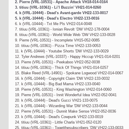
2. Pierre (VRL-10531) - Apache Attack VH18-014-0164
3. titiuu (VRL-10361) - Li’l Buzzin’ VH21-014-0260
4. k (VRL-10444) - Dead's Avant-garde VH22-133-0017
5. k (VRL-10444) - Dead's Electro VH22-133-0016
6. k (VRL-10444) - Txt Me Pls VH22-014-0048
7. titiuu (VRL-10361) - Ionian Revolt ‘DW VH22-178-0004
8. titiuu (VRL-10361) - World Wide Web ‘DW VH22-133-0028
9. Pierre (VRL-10531) - Incomplete VH15-052-0085
10. titiuu (VRL-10361) - Pizza Time VH22-133-0053
11. k (VRL-10444) - Youtube Shorts 'DW VH22-133-0029
12. Tyler Andrews (VRL-10337) - Happy Hiccup VH21-014-0201
13. Pierre (VRL-10531) - Peekaboo VH22-052-0038
14. titiuu (VRL-10361) - Thick Of Things VH21-014-0257
15. Blake Reed (VRL-14901) - Spokane Logwood VH22-014-0067
16. k (VRL-10444) - Copyright Claim 'DW VH22-133-0032
17. k (VRL-10444) - Big Bad Mama VH22-133-0040
18. Pierre (VRL-10531) - King Washington VH22-014-0060
19. Pierre (VRL-10531) - Innit Wonderful Idea VH22-052-0041
20. k (VRL-10444) - Dead's Gucci VH21-133-0075
21. k (VRL-10444) - Wizarding War 'DW VH22-133-0044
22. Pierre (VRL-10531) - Dunnit Make Sense VH22-052-0036
23. k (VRL-10444) - Dead's Cowpunk VH22-133-0019
24. titiuu (VRL-10361) - Little Charla VH21-052-0120
25. titiuu (VRL-10361) - Togetthesubscribers ‘DW VH22-133-0033