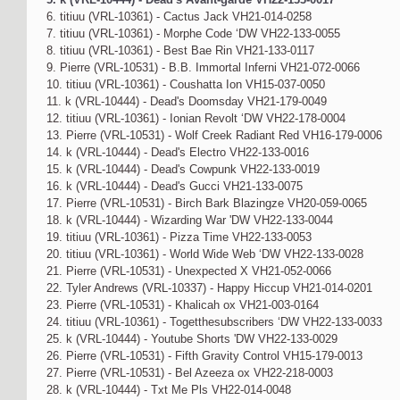
6. titiuu (VRL-10361) - Cactus Jack VH21-014-0258
7. titiuu (VRL-10361) - Morphe Code ‘DW VH22-133-0055
8. titiuu (VRL-10361) - Best Bae Rin VH21-133-0117
9. Pierre (VRL-10531) - B.B. Immortal Inferni VH21-072-0066
10. titiuu (VRL-10361) - Coushatta Ion VH15-037-0050
11. k (VRL-10444) - Dead's Doomsday VH21-179-0049
12. titiuu (VRL-10361) - Ionian Revolt ‘DW VH22-178-0004
13. Pierre (VRL-10531) - Wolf Creek Radiant Red VH16-179-0006
14. k (VRL-10444) - Dead's Electro VH22-133-0016
15. k (VRL-10444) - Dead's Cowpunk VH22-133-0019
16. k (VRL-10444) - Dead's Gucci VH21-133-0075
17. Pierre (VRL-10531) - Birch Bark Blazingze VH20-059-0065
18. k (VRL-10444) - Wizarding War 'DW VH22-133-0044
19. titiuu (VRL-10361) - Pizza Time VH22-133-0053
20. titiuu (VRL-10361) - World Wide Web ‘DW VH22-133-0028
21. Pierre (VRL-10531) - Unexpected X VH21-052-0066
22. Tyler Andrews (VRL-10337) - Happy Hiccup VH21-014-0201
23. Pierre (VRL-10531) - Khalicah ox VH21-003-0164
24. titiuu (VRL-10361) - Togetthesubscribers ‘DW VH22-133-0033
25. k (VRL-10444) - Youtube Shorts 'DW VH22-133-0029
26. Pierre (VRL-10531) - Fifth Gravity Control VH15-179-0013
27. Pierre (VRL-10531) - Bel Azeeza ox VH22-218-0003
28. k (VRL-10444) - Txt Me Pls VH22-014-0048