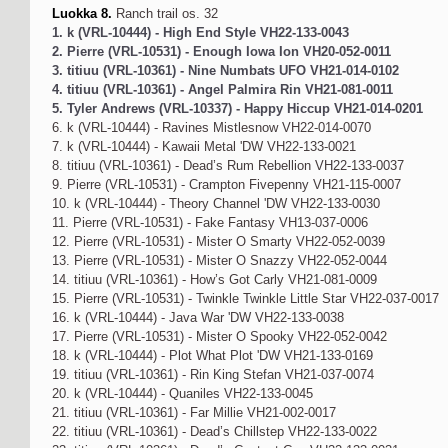
Luokka 8.
Ranch trail os. 32
1. k (VRL-10444) - High End Style VH22-133-0043
2. Pierre (VRL-10531) - Enough Iowa Ion VH20-052-0011
3. titiuu (VRL-10361) - Nine Numbats UFO VH21-014-0102
4. titiuu (VRL-10361) - Angel Palmira Rin VH21-081-0011
5. Tyler Andrews (VRL-10337) - Happy Hiccup VH21-014-0201
6. k (VRL-10444) - Ravines Mistlesnow VH22-014-0070
7. k (VRL-10444) - Kawaii Metal 'DW VH22-133-0021
8. titiuu (VRL-10361) - Dead’s Rum Rebellion VH22-133-0037
9. Pierre (VRL-10531) - Crampton Fivepenny VH21-115-0007
10. k (VRL-10444) - Theory Channel 'DW VH22-133-0030
11. Pierre (VRL-10531) - Fake Fantasy VH13-037-0006
12. Pierre (VRL-10531) - Mister O Smarty VH22-052-0039
13. Pierre (VRL-10531) - Mister O Snazzy VH22-052-0044
14. titiuu (VRL-10361) - How’s Got Carly VH21-081-0009
15. Pierre (VRL-10531) - Twinkle Twinkle Little Star VH22-037-0017
16. k (VRL-10444) - Java War 'DW VH22-133-0038
17. Pierre (VRL-10531) - Mister O Spooky VH22-052-0042
18. k (VRL-10444) - Plot What Plot 'DW VH21-133-0169
19. titiuu (VRL-10361) - Rin King Stefan VH21-037-0074
20. k (VRL-10444) - Quaniles VH22-133-0045
21. titiuu (VRL-10361) - Far Millie VH21-002-0017
22. titiuu (VRL-10361) - Dead’s Chillstep VH22-133-0022