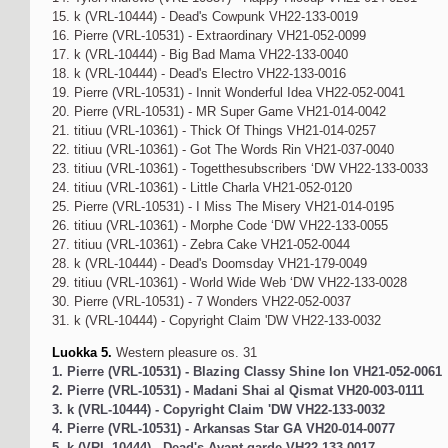
15. k (VRL-10444) - Dead's Cowpunk VH22-133-0019
16. Pierre (VRL-10531) - Extraordinary VH21-052-0099
17. k (VRL-10444) - Big Bad Mama VH22-133-0040
18. k (VRL-10444) - Dead's Electro VH22-133-0016
19. Pierre (VRL-10531) - Innit Wonderful Idea VH22-052-0041
20. Pierre (VRL-10531) - MR Super Game VH21-014-0042
21. titiuu (VRL-10361) - Thick Of Things VH21-014-0257
22. titiuu (VRL-10361) - Got The Words Rin VH21-037-0040
23. titiuu (VRL-10361) - Togetthesubscribers ‘DW VH22-133-0033
24. titiuu (VRL-10361) - Little Charla VH21-052-0120
25. Pierre (VRL-10531) - I Miss The Misery VH21-014-0195
26. titiuu (VRL-10361) - Morphe Code ‘DW VH22-133-0055
27. titiuu (VRL-10361) - Zebra Cake VH21-052-0044
28. k (VRL-10444) - Dead's Doomsday VH21-179-0049
29. titiuu (VRL-10361) - World Wide Web ‘DW VH22-133-0028
30. Pierre (VRL-10531) - 7 Wonders VH22-052-0037
31. k (VRL-10444) - Copyright Claim 'DW VH22-133-0032
Luokka 5.
Western pleasure os. 31
1. Pierre (VRL-10531) - Blazing Classy Shine Ion VH21-052-0061
2. Pierre (VRL-10531) - Madani Shai al Qismat VH20-003-0111
3. k (VRL-10444) - Copyright Claim 'DW VH22-133-0032
4. Pierre (VRL-10531) - Arkansas Star GA VH20-014-0077
5. k (VRL-10444) - Dead's Avant-garde VH22-133-0017