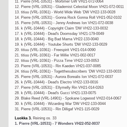
11. Pierre (VRL-10531) - Mortimer GW VH21-072-0064
12. Pierre (VRL-10531) - Glademist Celestial Moon VH21-072-0011
13. titiuu (VRL-10361) - World Wide Web ‘DW VH22-133-0028
14. Pierre (VRL-10531) - Gonna Rock Gonna Roll VH21-052-0102
15. Pierre (VRL-10531) - Jenny Andrews Ion VH21-072-0038
16. k (VRL-10444) - Copyright Claim 'DW VH22-133-0032
17. k (VRL-10444) - Dead's Doomsday VH21-179-0049
18. k (VRL-10444) - Big Bad Mama VH22-133-0040
19. k (VRL-10444) - Youtube Shorts 'DW VH22-133-0029
20. titiuu (VRL-10361) - Freespirit VH21-014-0090
21. titiuu (VRL-10361) - Far Millie VH21-002-0017
22. titiuu (VRL-10361) - Pizza Time VH22-133-0053
23. Pierre (VRL-10531) - Rin Kaeden VH21-037-0085
24. titiuu (VRL-10361) - Togetthesubscribers ‘DW VH22-133-0033
25. Pierre (VRL-10531) - Aurora Borealis Ion VH21-072-0037
26. k (VRL-10444) - Dead's Electro VH22-133-0016
27. Pierre (VRL-10531) - Ellymelly Rin VH21-014-0263
28. k (VRL-10444) - Dead's Gucci VH21-133-0075
29. Blake Reed (VRL-14901) - Spokane Logwood VH22-014-0067
30. k (VRL-10444) - Wizarding War 'DW VH22-133-0044
31. Pierre (VRL-10531) - Rin Dilligaf VH21-115-0029
Luokka 3.
Reining os. 33
1. Pierre (VRL-10531) - 7 Wonders VH22-052-0037