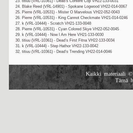
23. titiuu (VRL-10361) - Dead’s Content Cop VH22-133-0031
24. Blake Reed (VRL-14901) - Spokane Logwood VH22-014-0067
25. Pierre (VRL-10531) - Mister O Marvelous VH22-052-0043
26. Pierre (VRL-10531) - King Cannot Checkmate VH21-014-0246
27. k (VRL-10444) - Scratch VH21-133-0048
28. Pierre (VRL-10531) - Cyan Colored Skye VH22-052-0045
29. k (VRL-10444) - Now I Am Here VH21-133-0030
30. titiuu (VRL-10361) - Dead’s First Fitna VH22-133-0034
31. k (VRL-10444) - Step Hathor VH22-133-0042
32. titiuu (VRL-10361) - Dead’s Trending VH22-014-0046
Kaikki materiaali ©
Tämä h