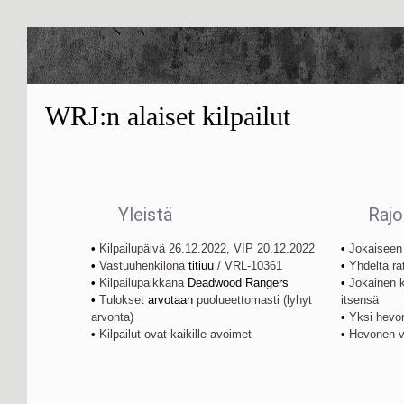
WRJ
:n alaiset kilpailut
Yleistä
Rajo
•
Kilpailupäivä 26.12.2022, VIP 20.12.2022
•
Jokaiseen 
•
Vastuuhenkilönä
titiuu
/ VRL-10361
•
Yhdeltä ra
•
Kilpailupaikkana
Deadwood Rangers
•
Jokainen kil
•
Tulokset
arvotaan
puolueettomasti (lyhyt
itsensä
arvonta)
•
Yksi hevon
•
Kilpailut ovat kaikille avoimet
•
Hevonen vo