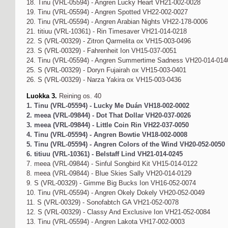
18. Tinu (VRL-05594) - Angren Lucky Heart VH21-002-0028
19. Tinu (VRL-05594) - Angren Spotted VH22-002-0027
20. Tinu (VRL-05594) - Angren Arabian Nights VH22-178-0006
21. titiuu (VRL-10361) - Rin Timesaver VH21-014-0218
22. S (VRL-00329) - Zitron Qarmelita ox VH15-003-0496
23. S (VRL-00329) - Fahrenheit Ion VH15-037-0051
24. Tinu (VRL-05594) - Angren Summertime Sadness VH20-014-014
25. S (VRL-00329) - Doryn Fujairah ox VH15-003-0401
26. S (VRL-00329) - Narza Yakira ox VH15-003-0436
Luokka 3.
Reining os. 40
1. Tinu (VRL-05594) - Lucky Me Duán VH18-002-0002
2. meea (VRL-09844) - Dot That Dollar VH20-037-0026
3. meea (VRL-09844) - Little Coin Rin VH22-037-0050
4. Tinu (VRL-05594) - Angren Bowtie VH18-002-0008
5. Tinu (VRL-05594) - Angren Colors of the Wind VH20-052-0050
6. titiuu (VRL-10361) - Belstaff Lind VH21-014-0245
7. meea (VRL-09844) - Sinful Songbird Kit VH15-014-0122
8. meea (VRL-09844) - Blue Skies Sally VH20-014-0129
9. S (VRL-00329) - Gimme Big Bucks Ion VH16-052-0074
10. Tinu (VRL-05594) - Angren Okely Dokely VH20-052-0049
11. S (VRL-00329) - Sonofabtch GA VH21-052-0078
12. S (VRL-00329) - Classy And Exclusive Ion VH21-052-0084
13. Tinu (VRL-05594) - Angren Lakota VH17-002-0003