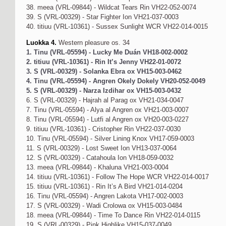
38. meea (VRL-09844) - Wildcat Tears Rin VH22-052-0074
39. S (VRL-00329) - Star Fighter Ion VH21-037-0003
40. titiuu (VRL-10361) - Sussex Sunlight WCR VH22-014-0015
Luokka 4.
Western pleasure os. 34
1. Tinu (VRL-05594) - Lucky Me Duán VH18-002-0002
2. titiuu (VRL-10361) - Rin It’s Jenny VH22-01-0072
3. S (VRL-00329) - Solanka Ebra ox VH15-003-0462
4. Tinu (VRL-05594) - Angren Okely Dokely VH20-052-0049
5. S (VRL-00329) - Narza Izdihar ox VH15-003-0432
6. S (VRL-00329) - Hajrah al Parag ox VH21-034-0047
7. Tinu (VRL-05594) - Alya al Angren ox VH21-003-0007
8. Tinu (VRL-05594) - Lutfi al Angren ox VH20-003-0227
9. titiuu (VRL-10361) - Cristopher Rin VH22-037-0030
10. Tinu (VRL-05594) - Silver Lining Knox VH17-059-0003
11. S (VRL-00329) - Lost Sweet Ion VH13-037-0064
12. S (VRL-00329) - Catahoula Ion VH18-059-0032
13. meea (VRL-09844) - Khaluna VH21-003-0004
14. titiuu (VRL-10361) - Follow The Hope WCR VH22-014-0017
15. titiuu (VRL-10361) - Rin It’s A Bird VH21-014-0204
16. Tinu (VRL-05594) - Angren Lakota VH17-002-0003
17. S (VRL-00329) - Wadi Crolowa ox VH15-003-0484
18. meea (VRL-09844) - Time To Dance Rin VH22-014-0115
19. S (VRL-00329) - Pink Highlike VH15-037-0049