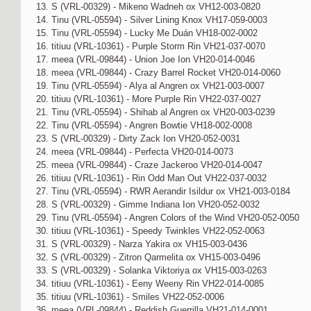
13. S (VRL-00329) - Mikeno Wadneh ox VH12-003-0820
14. Tinu (VRL-05594) - Silver Lining Knox VH17-059-0003
15. Tinu (VRL-05594) - Lucky Me Duán VH18-002-0002
16. titiuu (VRL-10361) - Purple Storm Rin VH21-037-0070
17. meea (VRL-09844) - Union Joe Ion VH20-014-0046
18. meea (VRL-09844) - Crazy Barrel Rocket VH20-014-0060
19. Tinu (VRL-05594) - Alya al Angren ox VH21-003-0007
20. titiuu (VRL-10361) - More Purple Rin VH22-037-0027
21. Tinu (VRL-05594) - Shihab al Angren ox VH20-003-0239
22. Tinu (VRL-05594) - Angren Bowtie VH18-002-0008
23. S (VRL-00329) - Dirty Zack Ion VH20-052-0031
24. meea (VRL-09844) - Perfecta VH20-014-0073
25. meea (VRL-09844) - Craze Jackeroo VH20-014-0047
26. titiuu (VRL-10361) - Rin Odd Man Out VH22-037-0032
27. Tinu (VRL-05594) - RWR Aerandir Isildur ox VH21-003-0184
28. S (VRL-00329) - Gimme Indiana Ion VH20-052-0032
29. Tinu (VRL-05594) - Angren Colors of the Wind VH20-052-0050
30. titiuu (VRL-10361) - Speedy Twinkles VH22-052-0063
31. S (VRL-00329) - Narza Yakira ox VH15-003-0436
32. S (VRL-00329) - Zitron Qarmelita ox VH15-003-0496
33. S (VRL-00329) - Solanka Viktoriya ox VH15-003-0263
34. titiuu (VRL-10361) - Eeny Weeny Rin VH22-014-0085
35. titiuu (VRL-10361) - Smiles VH22-052-0006
36. meea (VRL-09844) - Reddish Guerrilla VH21-014-0001