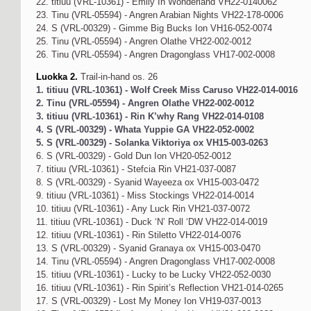
22. titiuu (VRL-10361) - Emily In Wonderland VH22-0140062
23. Tinu (VRL-05594) - Angren Arabian Nights VH22-178-0006
24. S (VRL-00329) - Gimme Big Bucks Ion VH16-052-0074
25. Tinu (VRL-05594) - Angren Olathe VH22-002-0012
26. Tinu (VRL-05594) - Angren Dragonglass VH17-002-0008
Luokka 2.
Trail-in-hand os. 26
1. titiuu (VRL-10361) - Wolf Creek Miss Caruso VH22-014-0016
2. Tinu (VRL-05594) - Angren Olathe VH22-002-0012
3. titiuu (VRL-10361) - Rin K’why Rang VH22-014-0108
4. S (VRL-00329) - Whata Yuppie GA VH22-052-0002
5. S (VRL-00329) - Solanka Viktoriya ox VH15-003-0263
6. S (VRL-00329) - Gold Dun Ion VH20-052-0012
7. titiuu (VRL-10361) - Stefcia Rin VH21-037-0087
8. S (VRL-00329) - Syanid Wayeeza ox VH15-003-0472
9. titiuu (VRL-10361) - Miss Stockings VH22-014-0014
10. titiuu (VRL-10361) - Any Luck Rin VH21-037-0072
11. titiuu (VRL-10361) - Duck ‘N’ Roll ‘DW VH22-014-0019
12. titiuu (VRL-10361) - Rin Stiletto VH22-014-0076
13. S (VRL-00329) - Syanid Granaya ox VH15-003-0470
14. Tinu (VRL-05594) - Angren Dragonglass VH17-002-0008
15. titiuu (VRL-10361) - Lucky to be Lucky VH22-052-0030
16. titiuu (VRL-10361) - Rin Spirit’s Reflection VH21-014-0265
17. S (VRL-00329) - Lost My Money Ion VH19-037-0013