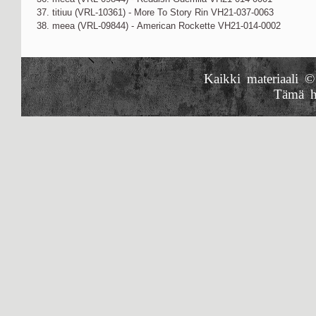
37. titiuu (VRL-10361) - More To Story Rin VH21-037-0063
38. meea (VRL-09844) - American Rockette VH21-014-0002
Kaikki materiaali ©
Tämä h