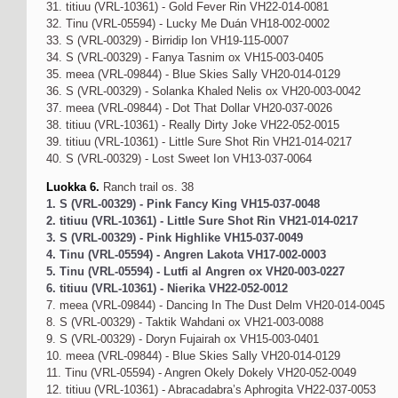
31. titiuu (VRL-10361) - Gold Fever Rin VH22-014-0081
32. Tinu (VRL-05594) - Lucky Me Duán VH18-002-0002
33. S (VRL-00329) - Birridip Ion VH19-115-0007
34. S (VRL-00329) - Fanya Tasnim ox VH15-003-0405
35. meea (VRL-09844) - Blue Skies Sally VH20-014-0129
36. S (VRL-00329) - Solanka Khaled Nelis ox VH20-003-0042
37. meea (VRL-09844) - Dot That Dollar VH20-037-0026
38. titiuu (VRL-10361) - Really Dirty Joke VH22-052-0015
39. titiuu (VRL-10361) - Little Sure Shot Rin VH21-014-0217
40. S (VRL-00329) - Lost Sweet Ion VH13-037-0064
Luokka 6.
Ranch trail os. 38
1. S (VRL-00329) - Pink Fancy King VH15-037-0048
2. titiuu (VRL-10361) - Little Sure Shot Rin VH21-014-0217
3. S (VRL-00329) - Pink Highlike VH15-037-0049
4. Tinu (VRL-05594) - Angren Lakota VH17-002-0003
5. Tinu (VRL-05594) - Lutfi al Angren ox VH20-003-0227
6. titiuu (VRL-10361) - Nierika VH22-052-0012
7. meea (VRL-09844) - Dancing In The Dust Delm VH20-014-0045
8. S (VRL-00329) - Taktik Wahdani ox VH21-003-0088
9. S (VRL-00329) - Doryn Fujairah ox VH15-003-0401
10. meea (VRL-09844) - Blue Skies Sally VH20-014-0129
11. Tinu (VRL-05594) - Angren Okely Dokely VH20-052-0049
12. titiuu (VRL-10361) - Abracadabra’s Aphrogita VH22-037-0053