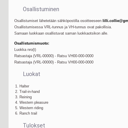
Osallistuminen
Osallistumiset lähetetään sähköpostilla osoitteeseen
lilli.collie@g
Osallistumisessa VRL-tunnus ja VH-tunnus ovat pakollisia.
Samaan luokkaan osallistuvat saman luokkaotsikon alle.
Osallistumismuoto:
Luokka nro(t)
Ratsastaja (VRL-00000) - Ratsu VH00-000-0000
Ratsastaja (VRL-00000) - Ratsu VH00-000-0000
Luokat
1. Halter
2. Trail-in-hand
3. Reining
4. Western pleasure
5. Western riding
6. Ranch trail
Tulokset