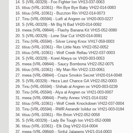
14. S (VRL-00329) - Foo Fighter Ion VH13-037-0063
15. titiuu (VRL-10361) - Rin Bye Bye Baby VH22-014-0083
16. titiuu (VRL-10361) - Buzzton Rin VH22-014-0073
17. Tinu (VRL-05594) - Lutfi al Angren ox VH20-003-0227
18. S (VRL-00329) - Mr Big N Bad VH20-014-0092
19. meea (VRL-09844) - Flashy Banana Kit VH15-052-0080
20. S (VRL-00329) - Lone Star Cut VH20-014-0091
21. Tinu (VRL-05594) - Silver Lining Knox VH17-059-0003
22. titiuu (VRL-10361) - Rin Little Nuts VH22-052-0052
23. titiuu (VRL-10361) - Wolf Creek Rellau VH22-037-0003
24. S (VRL-00329) - Korel Abeya ox VH20-003-0053
25. meea (VRL-09844) - Saucy Bombona VH22-052-0075
26. titiuu (VRL-10361) - My Man Rin VH22-133-0061
27. meea (VRL-09844) - Craze Smokin Secret VH20-014-0048
28. S (VRL-00329) - Heza Last Chance GA VH22-052-0003
29. Tinu (VRL-05594) - Shihab al Angren ox VH20-003-0239
30. Tinu (VRL-05594) - Alya al Angren ox VH21-003-0007
31. meea (VRL-09844) - Pretty Annex VH21-014-0182
32. titiuu (VRL-10361) - Wolf Creek Knockdown VH22-037-0004
33. Tinu (VRL-05594) - RWR Aerandir Isildur ox VH21-003-0184
34. titiuu (VRL-10361) - Rin Brion VH22-052-0058
35. S (VRL-00329) - Lady Be Tough Ion VH21-052-0088
36. titiuu (VRL-10361) - Elk Dog VH22-014-0004
37. meea (VRL-09844) - Sinful Jalapeno VH21-014-0003