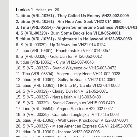
Luokka 1.
Halter, os. 26
1. titiuu (VRL-10361) - They Called Us Enemy VH22-002-0009
2. titiuu (VRL-10361) - Rin Hide And Seek VH22-014-0080
3. Tinu (VRL-05594) - Angren Summertime Sadness VH20-014-0
4. S (VRL-00329) - Burn Some Bucks Ion VH18-052-0001
5. titiuu (VRL-10361) - Nightmare In Hollywood VH22-052-0050
6. S (VRL-00329) - Up 'N Away Ion VH21-014-0124
7. titiuu (VRL-10361) - Phantomstrike VH22-014-0057
8. S (VRL-00329) - Gold Dun Ion VH20-052-0012
9. titiuu (VRL-10361) - Clyra VH21-037-0048
10. S (VRL-00329) - Syanid Wayeeza ox VH15-003-0472
11. Tinu (VRL-05594) - Angren Lucky Heart VH21-002-0028
12. titiuu (VRL-10361) - Sultry In Scarlet VH22-014-0061
13. titiuu (VRL-10361) - HR Bite My Bambi VH22-014-0063
14. S (VRL-00329) - Classy Dun Ion VH21-052-0071
15. S (VRL-00329) - Narza Islah VH15-003-0430
16. S (VRL-00329) - Syanid Granaya ox VH15-003-0470
17. Tinu (VRL-05594) - Angren Spotted VH22-002-0027
18. S (VRL-00329) - Crampton Langkujkaji VH19-115-0008
19. titiuu (VRL-10361) - Wolf Creek Knockdown VH22-037-0004
20. S (VRL-00329) - Mister American Express GA VH21-052-0076
21. titiuu (VRL-10361) - Income VH22-052-0005