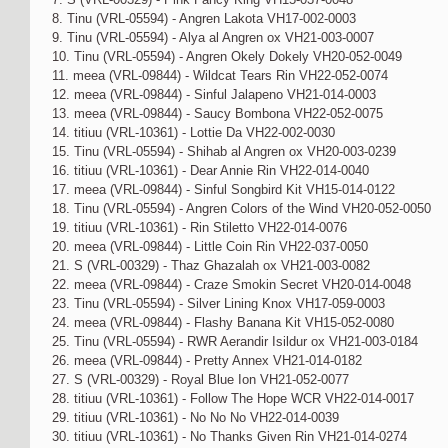
8. Tinu (VRL-05594) - Angren Lakota VH17-002-0003
9. Tinu (VRL-05594) - Alya al Angren ox VH21-003-0007
10. Tinu (VRL-05594) - Angren Okely Dokely VH20-052-0049
11. meea (VRL-09844) - Wildcat Tears Rin VH22-052-0074
12. meea (VRL-09844) - Sinful Jalapeno VH21-014-0003
13. meea (VRL-09844) - Saucy Bombona VH22-052-0075
14. titiuu (VRL-10361) - Lottie Da VH22-002-0030
15. Tinu (VRL-05594) - Shihab al Angren ox VH20-003-0239
16. titiuu (VRL-10361) - Dear Annie Rin VH22-014-0040
17. meea (VRL-09844) - Sinful Songbird Kit VH15-014-0122
18. Tinu (VRL-05594) - Angren Colors of the Wind VH20-052-0050
19. titiuu (VRL-10361) - Rin Stiletto VH22-014-0076
20. meea (VRL-09844) - Little Coin Rin VH22-037-0050
21. S (VRL-00329) - Thaz Ghazalah ox VH21-003-0082
22. meea (VRL-09844) - Craze Smokin Secret VH20-014-0048
23. Tinu (VRL-05594) - Silver Lining Knox VH17-059-0003
24. meea (VRL-09844) - Flashy Banana Kit VH15-052-0080
25. Tinu (VRL-05594) - RWR Aerandir Isildur ox VH21-003-0184
26. meea (VRL-09844) - Pretty Annex VH21-014-0182
27. S (VRL-00329) - Royal Blue Ion VH21-052-0077
28. titiuu (VRL-10361) - Follow The Hope WCR VH22-014-0017
29. titiuu (VRL-10361) - No No No VH22-014-0039
30. titiuu (VRL-10361) - No Thanks Given Rin VH21-014-0274