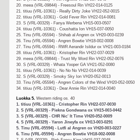
20. meea (VRL-09844) - Freesoul Rin VH22-014-0125
21. titiuu (VRL-10361) - Really Dirty Joke VH22-052-0015
22. titiuu (VRL-10361) - Gold Fever Rin VH22-014-0081
23. S (VRL-00329) - Fanya Werbena VH15-003-0507
24. titiuu (VRL-10361) - Coushatta Ion VH15-037-0050
25. Tinu (VRL-05594) - Shihab al Angren ox VH20-003-0239
26. Tinu (VRL-05594) - Angren Bowtie VH18-002-0008
27. Tinu (VRL-05594) - RWR Aerandir Isildur ox VH21-003-0184
28. titiuu (VRL-10361) - Kristopher Rin VH22-037-0029
29. meea (VRL-09844) - Trust My Word Rin VH22-052-0076
30. S (VRL-00329) - Whata Yooper GA VH21-052-0080
31. titiuu (VRL-10361) - No No No VH22-014-0039
32. S (VRL-00329) - Smoky Sky Ion VH20-052-0013
33. Tinu (VRL-05594) - Angren Colors of the Wind VH20-052-0050
34. titiuu (VRL-10361) - Dear Annie Rin VH22-014-0040
Luokka 5.
Western riding os. 40
1. titiuu (VRL-10361) - Cristopher Rin VH22-037-0030
2. S (VRL-00329) - Piekna Gondwana ox VH15-003-0442
3. S (VRL-00329) - CHR Nic' It Time VH20-052-0009
4. S (VRL-00329) - Yaron Jineyfa ox VH13-003-0291
5. Tinu (VRL-05594) - Lutfi al Angren ox VH20-003-0227
6. Tinu (VRL-05594) - Angren Bowtie VH18-002-0008
7. S (VRL-00329) - Pink Fancy King VH15-037-0048