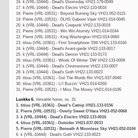
16. k (VRL-10444) - Dead's Doomsday VH21-179-0049
17. k (VRL-10444) - Dead's Electro VH22-133-0016
18. Pierre (VRL-10531) - Beyond Burning Sky VH21-052-0115
19. Pierre (VRL-10531) - DLHS Gaboon Viper VH21-014-0045
20. k (VRL-10444) - Dead's Cowpunk VH22-133-0019
21. Pierre (VRL-10531) - Win Win Atomity VH21-014-0244
22. Pierre (VRL-10531) - King Washington VH22-014-0060
23. titiuu (VRL-10361) - First Smartphone ‘DW VH21-133-0160
24. k (VRL-10444) - Dead's Avant-garde VH22-133-0017
25. k (VRL-10444) - Dead's Demon VH21-133-0173
26. titiuu (VRL-10361) - Winds Of Winter ‘DW VH22-133-0008
27. k (VRL-10444) - Dead's Chromestone VH22-133-0007
28. k (VRL-10444) - Dead's Goth VH22-133-0023
29. titiuu (VRL-10361) - Got The Words Rin VH21-037-0040
30. titiuu (VRL-10361) - Li’l Buzzin’ VH21-014-0260
31. Pierre (VRL-10531) - I Miss The Misery VH21-014-0195
Luokka 6.
Versatile horse, os. 31
1. titiuu (VRL-10361) - Dead’s Catnip VH21-133-0156
2. Pierre (VRL-10531) - Overly Sweet O'Hara VH21-052-0068
3. k (VRL-10444) - Dead's Electro VH22-133-0016
4. titiuu (VRL-10361) - Outsider VH21-037-0033
5. Pierre (VRL-10531) - Beneath A Moonless Sky VH21-052-0104
6. k (VRL-10444) - Dead's Goth VH22-133-0023