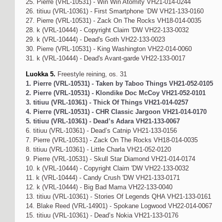
25. Pierre (VRL-10531) - Win Win Atomity VH21-014-0244
26. titiuu (VRL-10361) - First Smartphone ‘DW VH21-133-0160
27. Pierre (VRL-10531) - Zack On The Rocks VH18-014-0035
28. k (VRL-10444) - Copyright Claim 'DW VH22-133-0032
29. k (VRL-10444) - Dead's Goth VH22-133-0023
30. Pierre (VRL-10531) - King Washington VH22-014-0060
31. k (VRL-10444) - Dead's Avant-garde VH22-133-0017
Luokka 5.
Freestyle reining, os. 31
1. Pierre (VRL-10531) - Taken by Taboo Things VH21-052-0105
2. Pierre (VRL-10531) - Klondike Doc McCoy VH21-052-0101
3. titiuu (VRL-10361) - Thick Of Things VH21-014-0257
4. Pierre (VRL-10531) - CHR Classic Jargoon VH21-014-0170
5. titiuu (VRL-10361) - Dead’s Adara VH21-133-0067
6. titiuu (VRL-10361) - Dead’s Catnip VH21-133-0156
7. Pierre (VRL-10531) - Zack On The Rocks VH18-014-0035
8. titiuu (VRL-10361) - Little Charla VH21-052-0120
9. Pierre (VRL-10531) - Skull Star Diamond VH21-014-0174
10. k (VRL-10444) - Copyright Claim 'DW VH22-133-0032
11. k (VRL-10444) - Candy Crush 'DW VH21-133-0171
12. k (VRL-10444) - Big Bad Mama VH22-133-0040
13. titiuu (VRL-10361) - Stories Of Legends QHA VH21-133-0161
14. Blake Reed (VRL-14901) - Spokane Logwood VH22-014-0067
15. titiuu (VRL-10361) - Dead’s Nokia VH21-133-0176