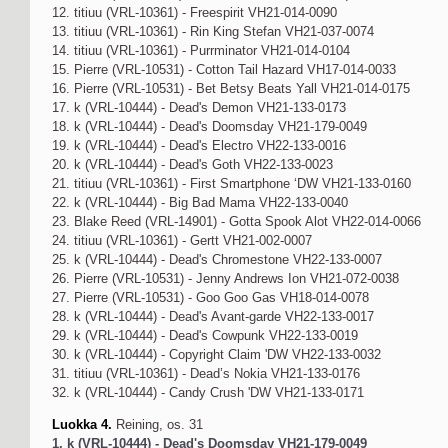
12. titiuu (VRL-10361) - Freespirit VH21-014-0090
13. titiuu (VRL-10361) - Rin King Stefan VH21-037-0074
14. titiuu (VRL-10361) - Purrminator VH21-014-0104
15. Pierre (VRL-10531) - Cotton Tail Hazard VH17-014-0033
16. Pierre (VRL-10531) - Bet Betsy Beats Yall VH21-014-0175
17. k (VRL-10444) - Dead's Demon VH21-133-0173
18. k (VRL-10444) - Dead's Doomsday VH21-179-0049
19. k (VRL-10444) - Dead's Electro VH22-133-0016
20. k (VRL-10444) - Dead's Goth VH22-133-0023
21. titiuu (VRL-10361) - First Smartphone ‘DW VH21-133-0160
22. k (VRL-10444) - Big Bad Mama VH22-133-0040
23. Blake Reed (VRL-14901) - Gotta Spook Alot VH22-014-0066
24. titiuu (VRL-10361) - Gertt VH21-002-0007
25. k (VRL-10444) - Dead's Chromestone VH22-133-0007
26. Pierre (VRL-10531) - Jenny Andrews Ion VH21-072-0038
27. Pierre (VRL-10531) - Goo Goo Gas VH18-014-0078
28. k (VRL-10444) - Dead's Avant-garde VH22-133-0017
29. k (VRL-10444) - Dead's Cowpunk VH22-133-0019
30. k (VRL-10444) - Copyright Claim 'DW VH22-133-0032
31. titiuu (VRL-10361) - Dead’s Nokia VH21-133-0176
32. k (VRL-10444) - Candy Crush 'DW VH21-133-0171
Luokka 4.
Reining, os. 31
1. k (VRL-10444) - Dead's Doomsday VH21-179-0049