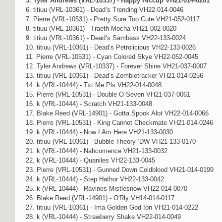
5. Tyler Andrews (VRL-10337) - Happy Hiccup VH21-014-0201
6. titiuu (VRL-10361) - Dead’s Trending VH22-014-0046
7. Pierre (VRL-10531) - Pretty Sure Too Cute VH21-052-0117
8. titiuu (VRL-10361) - Traeth Mocha VH21-002-0020
9. titiuu (VRL-10361) - Dead’s Sambass VH22-133-0024
10. titiuu (VRL-10361) - Dead’s Petrolicious VH22-133-0026
11. Pierre (VRL-10531) - Cyan Colored Skye VH22-052-0045
12. Tyler Andrews (VRL-10337) - Forever Shine VH21-037-0007
13. titiuu (VRL-10361) - Dead’s Zombietracker VH21-014-0256
14. k (VRL-10444) - Txt Me Pls VH22-014-0048
15. Pierre (VRL-10531) - Double O Seven VH21-037-0061
16. k (VRL-10444) - Scratch VH21-133-0048
17. Blake Reed (VRL-14901) - Gotta Spook Alot VH22-014-0066
18. Pierre (VRL-10531) - King Cannot Checkmate VH21-014-0246
19. k (VRL-10444) - Now I Am Here VH21-133-0030
20. titiuu (VRL-10361) - Bubble Theory ‘DW VH21-133-0170
21. k (VRL-10444) - Nahcomence VH21-133-0032
22. k (VRL-10444) - Quaniles VH22-133-0045
23. Pierre (VRL-10531) - Gunned Down Coldblood VH21-014-0199
24. k (VRL-10444) - Step Hathor VH22-133-0042
25. k (VRL-10444) - Ravines Mistlesnow VH22-014-0070
26. Blake Reed (VRL-14901) - O'Rly VH14-014-0117
27. titiuu (VRL-10361) - Ima Golden God Ion VH21-014-0222
28. k (VRL-10444) - Strawberry Shake VH22-014-0049