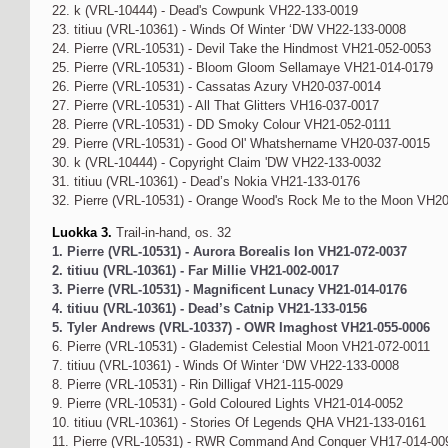
22. k (VRL-10444) - Dead's Cowpunk VH22-133-0019
23. titiuu (VRL-10361) - Winds Of Winter ‘DW VH22-133-0008
24. Pierre (VRL-10531) - Devil Take the Hindmost VH21-052-0053
25. Pierre (VRL-10531) - Bloom Gloom Sellamaye VH21-014-0179
26. Pierre (VRL-10531) - Cassatas Azury VH20-037-0014
27. Pierre (VRL-10531) - All That Glitters VH16-037-0017
28. Pierre (VRL-10531) - DD Smoky Colour VH21-052-0111
29. Pierre (VRL-10531) - Good Ol' Whatshername VH20-037-0015
30. k (VRL-10444) - Copyright Claim 'DW VH22-133-0032
31. titiuu (VRL-10361) - Dead’s Nokia VH21-133-0176
32. Pierre (VRL-10531) - Orange Wood's Rock Me to the Moon VH2
Luokka 3.
Trail-in-hand, os. 32
1. Pierre (VRL-10531) - Aurora Borealis Ion VH21-072-0037
2. titiuu (VRL-10361) - Far Millie VH21-002-0017
3. Pierre (VRL-10531) - Magnificent Lunacy VH21-014-0176
4. titiuu (VRL-10361) - Dead’s Catnip VH21-133-0156
5. Tyler Andrews (VRL-10337) - OWR Imaghost VH21-055-0006
6. Pierre (VRL-10531) - Glademist Celestial Moon VH21-072-0011
7. titiuu (VRL-10361) - Winds Of Winter ‘DW VH22-133-0008
8. Pierre (VRL-10531) - Rin Dilligaf VH21-115-0029
9. Pierre (VRL-10531) - Gold Coloured Lights VH21-014-0052
10. titiuu (VRL-10361) - Stories Of Legends QHA VH21-133-0161
11. Pierre (VRL-10531) - RWR Command And Conquer VH17-014-00