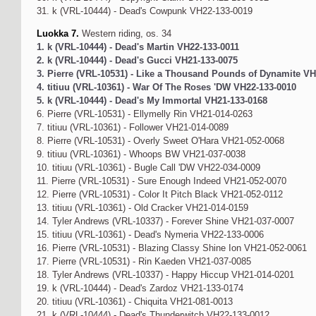
31. k (VRL-10444) - Dead's Cowpunk VH22-133-0019
Luokka 7.
Western riding, os. 34
1. k (VRL-10444) - Dead's Martin VH22-133-0011
2. k (VRL-10444) - Dead's Gucci VH21-133-0075
3. Pierre (VRL-10531) - Like a Thousand Pounds of Dynamite VH
4. titiuu (VRL-10361) - War Of The Roses 'DW VH22-133-0010
5. k (VRL-10444) - Dead's My Immortal VH21-133-0168
6. Pierre (VRL-10531) - Ellymelly Rin VH21-014-0263
7. titiuu (VRL-10361) - Follower VH21-014-0089
8. Pierre (VRL-10531) - Overly Sweet O'Hara VH21-052-0068
9. titiuu (VRL-10361) - Whoops BW VH21-037-0038
10. titiuu (VRL-10361) - Bugle Call 'DW VH22-034-0009
11. Pierre (VRL-10531) - Sure Enough Indeed VH21-052-0070
12. Pierre (VRL-10531) - Color It Pitch Black VH21-052-0112
13. titiuu (VRL-10361) - Old Cracker VH21-014-0159
14. Tyler Andrews (VRL-10337) - Forever Shine VH21-037-0007
15. titiuu (VRL-10361) - Dead's Nymeria VH22-133-0006
16. Pierre (VRL-10531) - Blazing Classy Shine Ion VH21-052-0061
17. Pierre (VRL-10531) - Rin Kaeden VH21-037-0085
18. Tyler Andrews (VRL-10337) - Happy Hiccup VH21-014-0201
19. k (VRL-10444) - Dead's Zardoz VH21-133-0174
20. titiuu (VRL-10361) - Chiquita VH21-081-0013
21. k (VRL-10444) - Dead's Thunderwitch VH22-133-0012