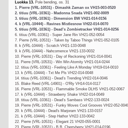
Luokka 13.
Pole bending, os. 31
1. Pierre (VRL-10531) - Dimashk Zaman ox VH15-003-0520
2. titiuu (VRL-10361) - Madonna Snada VH21-002-0009
3. titiuu (VRL-10361) - Dimension BW VH21-014-0156
4. k (VRL-10444) - Ravines Mistlesnow VH22-014-0070
5. titiuu (VRL-10361) - Dead’s Zombietracker VH21-014-0256
6. titiuu (VRL-10361) - Super Jane Rin VH21-052-0054
7. Pierre (VRL-10531) - Taken by Taboo Things VH21-052-0105
8. k (VRL-10444) - Scratch VH21-133-0048
9. k (VRL-10444) - Nahcomence VH21-133-0032
10. Pierre (VRL-10531) - Day of Reckoning VH21-014-0041
11. Pierre (VRL-10531) - Win Win Atomity VH21-014-0244
12. titiuu (VRL-10361) - Feeling Like A Monday VH19-014-0010
13. k (VRL-10444) - Txt Me Pls VH22-014-0048
14. titiuu (VRL-10361) - Dead’s Trending VH22-014-0046
15. Blake Reed (VRL-14901) - O'Rly VH14-014-0117
16. Pierre (VRL-10531) - Flammable Smoke DLHS VH21-052-0067
17. k (VRL-10444) - Strawberry Shake VH22-014-0049
18. titiuu (VRL-10361) - Dead’s Sambass VH22-133-0024
19. Pierre (VRL-10531) - Funky Moves Cool Grooves VH22-052-004
20. k (VRL-10444) - Dead's Marjoram VH21-133-0157
21. k (VRL-10444) - Step Hathor VH22-133-0042
22. Pierre (VRL-10531) - Elegant 21 VH20-055-0001
23. Pierre (VRL-10531) - B.B. Cherryberry VH21-014-0196