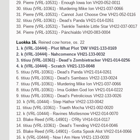
29. Pierre (VRL-10531) - Enough Iowa Ion VH20-052-0011
30. titiuu (VRL-10361) - Murdering Mike Ion VH21-037-0066
31. Pierre (VRL-10531) - Cannot Just Choose One VH21-052-0116
32. titiuu (VRL-10361) - Dead’s Panda VH21-014-0261
33. Pierre (VRL-10531) - Twinkle Twinkle Little Star VH22-037-0017
34. Pierre (VRL-10531) - Pánchialdo VH20-083-0004
Luokka 16.
Reined cow horse, os. 22
1. k (VRL-10444) - Plot What Plot 'DW VH21-133-0169
2. k (VRL-10444) - Nahcomence VH21-133-0032
3. titiuu (VRL-10361) - Dead’s Zombietracker VH21-014-0256
4. k (VRL-10444) - Scratch VH21-133-0048
5. titiuu (VRL-10361) - Dead’s Panda VH21-014-0261
6. titiuu (VRL-10361) - Dead’s Sambass VH22-133-0024
7. titiuu (VRL-10361) - Murdering Mike Ion VH21-037-0066
8. titiuu (VRL-10361) - Ima Golden God Ion VH21-014-0222
9. titiuu (VRL-10361) - Dead’s Petrolicious VH22-133-0026
10. k (VRL-10444) - Step Hathor VH22-133-0042
11. titiuu (VRL-10361) - Traeth Mocha VH21-002-0020
12. k (VRL-10444) - Ravines Mistlesnow VH22-014-0070
13. Blake Reed (VRL-14901) - O'Rly VH14-014-0117
14. titiuu (VRL-10361) - Dead’s Trending VH22-014-0046
15. Blake Reed (VRL-14901) - Gotta Spook Alot VH22-014-0066
16. k (VRL-10444) - Now I Am Here VH21-133-0030