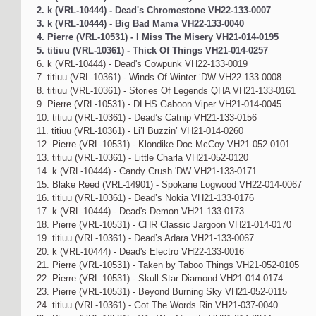
2. k (VRL-10444) - Dead's Chromestone VH22-133-0007
3. k (VRL-10444) - Big Bad Mama VH22-133-0040
4. Pierre (VRL-10531) - I Miss The Misery VH21-014-0195
5. titiuu (VRL-10361) - Thick Of Things VH21-014-0257
6. k (VRL-10444) - Dead's Cowpunk VH22-133-0019
7. titiuu (VRL-10361) - Winds Of Winter ‘DW VH22-133-0008
8. titiuu (VRL-10361) - Stories Of Legends QHA VH21-133-0161
9. Pierre (VRL-10531) - DLHS Gaboon Viper VH21-014-0045
10. titiuu (VRL-10361) - Dead’s Catnip VH21-133-0156
11. titiuu (VRL-10361) - Li’l Buzzin’ VH21-014-0260
12. Pierre (VRL-10531) - Klondike Doc McCoy VH21-052-0101
13. titiuu (VRL-10361) - Little Charla VH21-052-0120
14. k (VRL-10444) - Candy Crush 'DW VH21-133-0171
15. Blake Reed (VRL-14901) - Spokane Logwood VH22-014-0067
16. titiuu (VRL-10361) - Dead’s Nokia VH21-133-0176
17. k (VRL-10444) - Dead's Demon VH21-133-0173
18. Pierre (VRL-10531) - CHR Classic Jargoon VH21-014-0170
19. titiuu (VRL-10361) - Dead’s Adara VH21-133-0067
20. k (VRL-10444) - Dead's Electro VH22-133-0016
21. Pierre (VRL-10531) - Taken by Taboo Things VH21-052-0105
22. Pierre (VRL-10531) - Skull Star Diamond VH21-014-0174
23. Pierre (VRL-10531) - Beyond Burning Sky VH21-052-0115
24. titiuu (VRL-10361) - Got The Words Rin VH21-037-0040