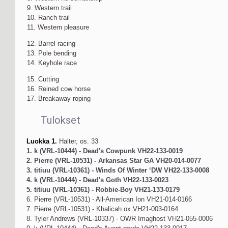
9. Western trail
10. Ranch trail
11. Western pleasure
12. Barrel racing
13. Pole bending
14. Keyhole race
15. Cutting
16. Reined cow horse
17. Breakaway roping
Tulokset
Luokka 1.
Halter, os. 33
1. k (VRL-10444) - Dead's Cowpunk VH22-133-0019
2. Pierre (VRL-10531) - Arkansas Star GA VH20-014-0077
3. titiuu (VRL-10361) - Winds Of Winter ‘DW VH22-133-0008
4. k (VRL-10444) - Dead's Goth VH22-133-0023
5. titiuu (VRL-10361) - Robbie-Boy VH21-133-0179
6. Pierre (VRL-10531) - All-American Ion VH21-014-0166
7. Pierre (VRL-10531) - Khalicah ox VH21-003-0164
8. Tyler Andrews (VRL-10337) - OWR Imaghost VH21-055-0006