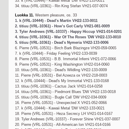
33. k (VRL-10444) - Kawaii Metal 'DW VH22-133-0021
34. titiuu (VRL-10361) - Rin King Stefan VH21-037-0074
Luokka 11.
Western pleasure, os. 33
1. k (VRL-10444) - Dead's Martin VH22-133-0011
2. titiuu (VRL-10361) - How’s Got Carly VH21-081-0009
3. Tyler Andrews (VRL-10337) - Happy Hiccup VH21-014-0201
4. titiuu (VRL-10361) - War Of The Roses 'DW VH22-133-0010
5. titiuu (VRL-10361) - Dead's Nymeria VH22-133-0006
6. Pierre (VRL-10531) - Birch Bark Blazingze VH20-059-0065
7. k (VRL-10444) - Friday Feeling VH22-133-0039
8. Pierre (VRL-10531) - B.B. Immortal Inferni VH21-072-0066
9. Pierre (VRL-10531) - King Washington VH22-014-0060
10. titiuu (VRL-10361) - Dead's Wildling VH22-133-0009
11. Pierre (VRL-10531) - Bel Azeeza ox VH22-218-0003
12. k (VRL-10444) - Dead's My Immortal VH21-133-0168
13. titiuu (VRL-10361) - Cactus Jack VH21-014-0258
14. titiuu (VRL-10361) - Piedmont Blues 'DW VH22-133-0018
15. titiuu (VRL-10361) - Bugle Call 'DW VH22-034-0009
16. Pierre (VRL-10531) - Unexpected X VH21-052-0066
17. k (VRL-10444) - Kawaii Metal 'DW VH22-133-0021
18. Pierre (VRL-10531) - Heza Secrecy LH VH21-014-0167
19. Tyler Andrews (VRL-10337) - Forever Shine VH21-037-0007
20. Pierre (VRL-10531) - All-American Ion VH21-014-0166