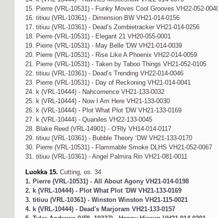
15. Pierre (VRL-10531) - Funky Moves Cool Grooves VH22-052-004
16. titiuu (VRL-10361) - Dimension BW VH21-014-0156
17. titiuu (VRL-10361) - Dead’s Zombietracker VH21-014-0256
18. Pierre (VRL-10531) - Elegant 21 VH20-055-0001
19. Pierre (VRL-10531) - May Belle 'DW VH21-014-0039
20. Pierre (VRL-10531) - Rise Like A Phoenix VH22-014-0059
21. Pierre (VRL-10531) - Taken by Taboo Things VH21-052-0105
22. titiuu (VRL-10361) - Dead’s Trending VH22-014-0046
23. Pierre (VRL-10531) - Day of Reckoning VH21-014-0041
24. k (VRL-10444) - Nahcomence VH21-133-0032
25. k (VRL-10444) - Now I Am Here VH21-133-0030
26. k (VRL-10444) - Plot What Plot 'DW VH21-133-0169
27. k (VRL-10444) - Quaniles VH22-133-0045
28. Blake Reed (VRL-14901) - O'Rly VH14-014-0117
29. titiuu (VRL-10361) - Bubble Theory ‘DW VH21-133-0170
30. Pierre (VRL-10531) - Flammable Smoke DLHS VH21-052-0067
31. titiuu (VRL-10361) - Angel Palmira Rin VH21-081-0011
Luokka 15.
Cutting, os. 34
1. Pierre (VRL-10531) - All About Agony VH21-014-0198
2. k (VRL-10444) - Plot What Plot 'DW VH21-133-0169
3. titiuu (VRL-10361) - Winston Winston VH21-115-0021
4. k (VRL-10444) - Dead's Marjoram VH21-133-0157