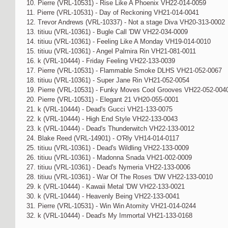
10. Pierre (VRL-10531) - Rise Like A Phoenix VH22-014-0059
11. Pierre (VRL-10531) - Day of Reckoning VH21-014-0041
12. Trevor Andrews (VRL-10337) - Not a stage Diva VH20-313-0002
13. titiuu (VRL-10361) - Bugle Call 'DW VH22-034-0009
14. titiuu (VRL-10361) - Feeling Like A Monday VH19-014-0010
15. titiuu (VRL-10361) - Angel Palmira Rin VH21-081-0011
16. k (VRL-10444) - Friday Feeling VH22-133-0039
17. Pierre (VRL-10531) - Flammable Smoke DLHS VH21-052-0067
18. titiuu (VRL-10361) - Super Jane Rin VH21-052-0054
19. Pierre (VRL-10531) - Funky Moves Cool Grooves VH22-052-004
20. Pierre (VRL-10531) - Elegant 21 VH20-055-0001
21. k (VRL-10444) - Dead's Gucci VH21-133-0075
22. k (VRL-10444) - High End Style VH22-133-0043
23. k (VRL-10444) - Dead's Thunderwitch VH22-133-0012
24. Blake Reed (VRL-14901) - O'Rly VH14-014-0117
25. titiuu (VRL-10361) - Dead's Wildling VH22-133-0009
26. titiuu (VRL-10361) - Madonna Snada VH21-002-0009
27. titiuu (VRL-10361) - Dead's Nymeria VH22-133-0006
28. titiuu (VRL-10361) - War Of The Roses 'DW VH22-133-0010
29. k (VRL-10444) - Kawaii Metal 'DW VH22-133-0021
30. k (VRL-10444) - Heavenly Being VH22-133-0041
31. Pierre (VRL-10531) - Win Win Atomity VH21-014-0244
32. k (VRL-10444) - Dead's My Immortal VH21-133-0168