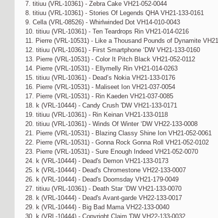
7. titiuu (VRL-10361) - Zebra Cake VH21-052-0044
8. titiuu (VRL-10361) - Stories Of Legends QHA VH21-133-0161
9. Cella (VRL-08526) - Whirlwinded Dot VH14-010-0043
10. titiuu (VRL-10361) - Ten Teardrops Rin VH21-014-0216
11. Pierre (VRL-10531) - Like a Thousand Pounds of Dynamite VH2
12. titiuu (VRL-10361) - First Smartphone ‘DW VH21-133-0160
13. Pierre (VRL-10531) - Color It Pitch Black VH21-052-0112
14. Pierre (VRL-10531) - Ellymelly Rin VH21-014-0263
15. titiuu (VRL-10361) - Dead’s Nokia VH21-133-0176
16. Pierre (VRL-10531) - Maliseet Ion VH21-037-0054
17. Pierre (VRL-10531) - Rin Kaeden VH21-037-0085
18. k (VRL-10444) - Candy Crush 'DW VH21-133-0171
19. titiuu (VRL-10361) - Rin Keinan VH21-133-0118
20. titiuu (VRL-10361) - Winds Of Winter ‘DW VH22-133-0008
21. Pierre (VRL-10531) - Blazing Classy Shine Ion VH21-052-0061
22. Pierre (VRL-10531) - Gonna Rock Gonna Roll VH21-052-0102
23. Pierre (VRL-10531) - Sure Enough Indeed VH21-052-0070
24. k (VRL-10444) - Dead's Demon VH21-133-0173
25. k (VRL-10444) - Dead's Chromestone VH22-133-0007
26. k (VRL-10444) - Dead's Doomsday VH21-179-0049
27. titiuu (VRL-10361) - Death Star ‘DW VH21-133-0070
28. k (VRL-10444) - Dead's Avant-garde VH22-133-0017
29. k (VRL-10444) - Big Bad Mama VH22-133-0040
30. k (VRL-10444) - Copyright Claim 'DW VH22-133-0032