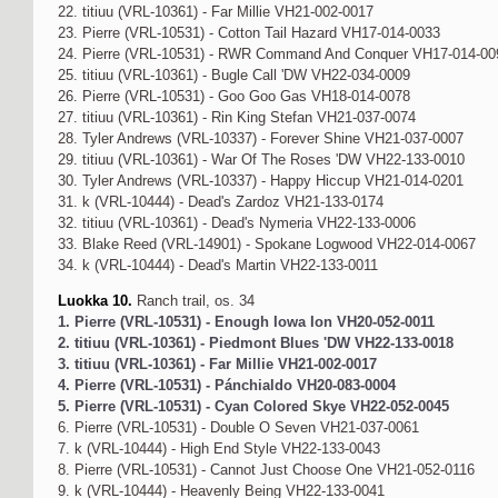
22. titiuu (VRL-10361) - Far Millie VH21-002-0017
23. Pierre (VRL-10531) - Cotton Tail Hazard VH17-014-0033
24. Pierre (VRL-10531) - RWR Command And Conquer VH17-014-00
25. titiuu (VRL-10361) - Bugle Call 'DW VH22-034-0009
26. Pierre (VRL-10531) - Goo Goo Gas VH18-014-0078
27. titiuu (VRL-10361) - Rin King Stefan VH21-037-0074
28. Tyler Andrews (VRL-10337) - Forever Shine VH21-037-0007
29. titiuu (VRL-10361) - War Of The Roses 'DW VH22-133-0010
30. Tyler Andrews (VRL-10337) - Happy Hiccup VH21-014-0201
31. k (VRL-10444) - Dead's Zardoz VH21-133-0174
32. titiuu (VRL-10361) - Dead's Nymeria VH22-133-0006
33. Blake Reed (VRL-14901) - Spokane Logwood VH22-014-0067
34. k (VRL-10444) - Dead's Martin VH22-133-0011
Luokka 10.
Ranch trail, os. 34
1. Pierre (VRL-10531) - Enough Iowa Ion VH20-052-0011
2. titiuu (VRL-10361) - Piedmont Blues 'DW VH22-133-0018
3. titiuu (VRL-10361) - Far Millie VH21-002-0017
4. Pierre (VRL-10531) - Pánchialdo VH20-083-0004
5. Pierre (VRL-10531) - Cyan Colored Skye VH22-052-0045
6. Pierre (VRL-10531) - Double O Seven VH21-037-0061
7. k (VRL-10444) - High End Style VH22-133-0043
8. Pierre (VRL-10531) - Cannot Just Choose One VH21-052-0116
9. k (VRL-10444) - Heavenly Being VH22-133-0041