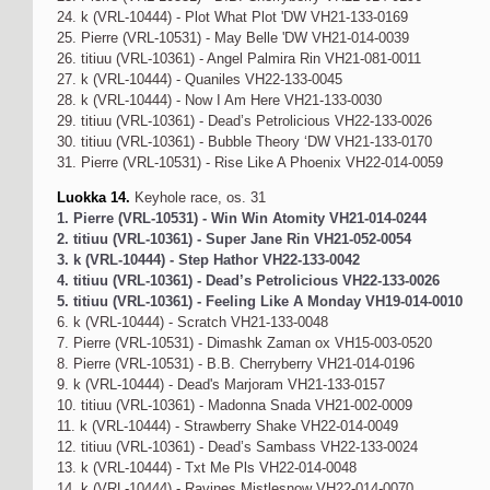
24. k (VRL-10444) - Plot What Plot 'DW VH21-133-0169
25. Pierre (VRL-10531) - May Belle 'DW VH21-014-0039
26. titiuu (VRL-10361) - Angel Palmira Rin VH21-081-0011
27. k (VRL-10444) - Quaniles VH22-133-0045
28. k (VRL-10444) - Now I Am Here VH21-133-0030
29. titiuu (VRL-10361) - Dead’s Petrolicious VH22-133-0026
30. titiuu (VRL-10361) - Bubble Theory ‘DW VH21-133-0170
31. Pierre (VRL-10531) - Rise Like A Phoenix VH22-014-0059
Luokka 14.
Keyhole race, os. 31
1. Pierre (VRL-10531) - Win Win Atomity VH21-014-0244
2. titiuu (VRL-10361) - Super Jane Rin VH21-052-0054
3. k (VRL-10444) - Step Hathor VH22-133-0042
4. titiuu (VRL-10361) - Dead’s Petrolicious VH22-133-0026
5. titiuu (VRL-10361) - Feeling Like A Monday VH19-014-0010
6. k (VRL-10444) - Scratch VH21-133-0048
7. Pierre (VRL-10531) - Dimashk Zaman ox VH15-003-0520
8. Pierre (VRL-10531) - B.B. Cherryberry VH21-014-0196
9. k (VRL-10444) - Dead's Marjoram VH21-133-0157
10. titiuu (VRL-10361) - Madonna Snada VH21-002-0009
11. k (VRL-10444) - Strawberry Shake VH22-014-0049
12. titiuu (VRL-10361) - Dead’s Sambass VH22-133-0024
13. k (VRL-10444) - Txt Me Pls VH22-014-0048
14. k (VRL-10444) - Ravines Mistlesnow VH22-014-0070