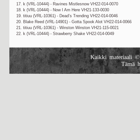
17. k (VRL-10444) - Ravines Mistlesnow VH22-014-0070
18. k (VRL-10444) - Now I Am Here VH21-133-0030
19. titiuu (VRL-10361) - Dead’s Trending VH22-014-0046
20. Blake Reed (VRL-14901) - Gotta Spook Alot VH22-014-0066
21. titiuu (VRL-10361) - Winston Winston VH21-115-0021
22. k (VRL-10444) - Strawberry Shake VH22-014-0049
Kaikki materiaali ©
Tämä h