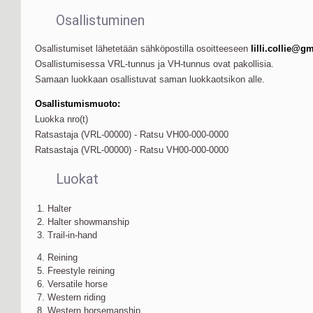
Osallistuminen
Osallistumiset lähetetään sähköpostilla osoitteeseen
lilli.collie@g
Osallistumisessa VRL-tunnus ja VH-tunnus ovat pakollisia.
Samaan luokkaan osallistuvat saman luokkaotsikon alle.
Osallistumismuoto:
Luokka nro(t)
Ratsastaja (VRL-00000) - Ratsu VH00-000-0000
Ratsastaja (VRL-00000) - Ratsu VH00-000-0000
Luokat
1. Halter
2. Halter showmanship
3. Trail-in-hand
4. Reining
5. Freestyle reining
6. Versatile horse
7. Western riding
8. Western horsemanship