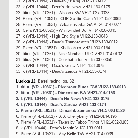
21. k (VRL-10444) - Heavenly Being VH22-133-0041
22. k (VRL-10444) - Dead's No-News VH21-133-0175
23. titiuu (VRL-10361) - Whoops BW VH21-037-0038
24. Pierre (VRL-10531) - CHR Splittin Cash VH21-052-0063
25. Pierre (VRL-10531) - Arkansas Star GA VH20-014-0077
26. Cella (VRL-08526) - Whirlwinded Dot VH14-010-0043
27. k (VRL-10444) - High End Style VH22-133-0043
28. k (VRL-10444) - Dead's Thunderwitch VH22-133-0012
29. Pierre (VRL-10531) - Khalicah ox VH21-003-0164
30. titiuu (VRL-10361) - Nine Numbats UFO VH21-014-0102
31. titiuu (VRL-10361) - Coushatta Ion VH15-037-0050
32. k (VRL-10444) - Dead's Gucci VH21-133-0075
33. k (VRL-10444) - Dead's Zardoz VH21-133-0174
Luokka 12.
Barrel racing, os. 32
1. titiuu (VRL-10361) - Piedmont Blues 'DW VH22-133-0018
2. titiuu (VRL-10361) - Dimension BW VH21-014-0156
3. k (VRL-10444) - Dead's No-News VH21-133-0175
4. k (VRL-10444) - Dead's Zardoz VH21-133-0174
5. Pierre (VRL-10531) - Dimashk Zaman ox VH15-003-0520
6. Pierre (VRL-10531) - B.B. Cherryberry VH21-014-0196
7. Pierre (VRL-10531) - Taken by Taboo Things VH21-052-0105
8. k (VRL-10444) - Dead's Martin VH22-133-0011
9. Pierre (VRL-10531) - May Belle 'DW VH21-014-0039