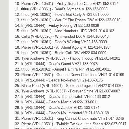
10. Pierre (VRL-10531) - Pretty Sure Too Cute VH21-052-0117
11. titiuu (VRL-10361) - Dead's Nymeria VH22-133-0006
12. titiuu (VRL-10361) - How’s Got Carly VH21-081-0009
13. titiuu (VRL-10361) - War Of The Roses 'DW VH22-133-0010
14. k (VRL-10444) - Friday Feeling VH22-133-0039
15. titiuu (VRL-10361) - Nine Numbats UFO VH21-014-0102
16. Cella (VRL-08526) - Whirlwinded Dot VH14-010-0043
17. titiuu (VRL-10361) - Dead's Wildling VH22-133-0009
18. Pierre (VRL-10531) - All About Agony VH21-014-0198
19. titiuu (VRL-10361) - Bugle Call 'DW VH22-034-0009
20. Tyler Andrews (VRL-10337) - Happy Hiccup VH21-014-0201
21. k (VRL-10444) - Dead's Gucci VH21-133-0075
22. titiuu (VRL-10361) - Angel Palmira Rin VH21-081-0011
23. Pierre (VRL-10531) - Gunned Down Coldblood VH21-014-0199
24. k (VRL-10444) - Dead's No-News VH21-133-0175
25. Blake Reed (VRL-14901) - Spokane Logwood VH22-014-0067
26. Tyler Andrews (VRL-10337) - Forever Shine VH21-037-0007
27. k (VRL-10444) - Dead's Thunderwitch VH22-133-0012
28. k (VRL-10444) - Dead's Martin VH22-133-0011
29. k (VRL-10444) - Dead's Zardoz VH21-133-0174
30. k (VRL-10444) - Dead's My Immortal VH21-133-0168
31. Pierre (VRL-10531) - King Cannot Checkmate VH21-014-0246
32. Pierre (VRL-10531) - Twinkle Twinkle Little Star VH22-037-0017