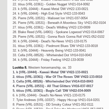
22. titiuu (VRL-10361) - Golden Nugget VH21-014-0092
23. k (VRL-10444) - Kawaii Metal 'DW VH22-133-0021
24. k (VRL-10444) - High End Style VH22-133-0043
25. Pierre (VRL-10531) - Maliseet Ion VH21-037-0054
26. Pierre (VRL-10531) - Beneath A Moonless Sky VH21-052-0104
27. titiuu (VRL-10361) - Dead's Wildling VH22-133-0009
28. Blake Reed (VRL-14901) - Spokane Logwood VH22-014-0067
29. Pierre (VRL-10531) - Gonna Rock Gonna Roll VH21-052-0102
30. k (VRL-10444) - Dead's No-News VH21-133-0175
31. titiuu (VRL-10361) - Piedmont Blues 'DW VH22-133-0018
32. k (VRL-10444) - Heavenly Being VH22-133-0041
33. Cella (VRL-08526) - Whirlwinded Dot VH14-010-0043
34. k (VRL-10444) - Friday Feeling VH22-133-0039
Luokka 8.
Western horsemanship, os. 33
1. k (VRL-10444) - Kawaii Metal 'DW VH22-133-0021
2. titiuu (VRL-10361) - War Of The Roses 'DW VH22-133-0010
3. Cella (VRL-08526) - Whirlwinded Dot VH14-010-0043
4. Pierre (VRL-10531) - All That Glitters VH16-037-0017
5. titiuu (VRL-10361) - Bugle Call 'DW VH22-034-0009
6. k (VRL-10444) - Dead's No-News VH21-133-0175
7. Tyler Andrews (VRL-10337) - Happy Hiccup VH21-014-0201
8. Pierre (VRL-10531) - DD Smoky Colour VH21-052-0111