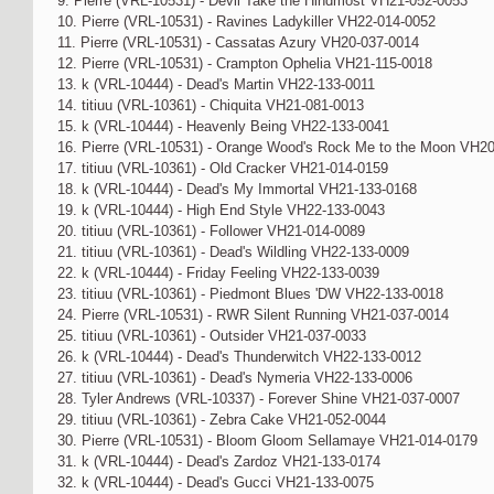
9. Pierre (VRL-10531) - Devil Take the Hindmost VH21-052-0053
10. Pierre (VRL-10531) - Ravines Ladykiller VH22-014-0052
11. Pierre (VRL-10531) - Cassatas Azury VH20-037-0014
12. Pierre (VRL-10531) - Crampton Ophelia VH21-115-0018
13. k (VRL-10444) - Dead's Martin VH22-133-0011
14. titiuu (VRL-10361) - Chiquita VH21-081-0013
15. k (VRL-10444) - Heavenly Being VH22-133-0041
16. Pierre (VRL-10531) - Orange Wood's Rock Me to the Moon VH2
17. titiuu (VRL-10361) - Old Cracker VH21-014-0159
18. k (VRL-10444) - Dead's My Immortal VH21-133-0168
19. k (VRL-10444) - High End Style VH22-133-0043
20. titiuu (VRL-10361) - Follower VH21-014-0089
21. titiuu (VRL-10361) - Dead's Wildling VH22-133-0009
22. k (VRL-10444) - Friday Feeling VH22-133-0039
23. titiuu (VRL-10361) - Piedmont Blues 'DW VH22-133-0018
24. Pierre (VRL-10531) - RWR Silent Running VH21-037-0014
25. titiuu (VRL-10361) - Outsider VH21-037-0033
26. k (VRL-10444) - Dead's Thunderwitch VH22-133-0012
27. titiuu (VRL-10361) - Dead's Nymeria VH22-133-0006
28. Tyler Andrews (VRL-10337) - Forever Shine VH21-037-0007
29. titiuu (VRL-10361) - Zebra Cake VH21-052-0044
30. Pierre (VRL-10531) - Bloom Gloom Sellamaye VH21-014-0179
31. k (VRL-10444) - Dead's Zardoz VH21-133-0174
32. k (VRL-10444) - Dead's Gucci VH21-133-0075