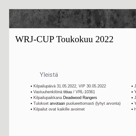
WRJ-CUP
Toukokuu 2022
Yleistä
•
Kilpailupäivä 31.05.2022, VIP 30.05.2022
•
J
•
Vastuuhenkilönä
titiuu
/ VRL-10361
•
Y
•
Kilpailupaikkana
Deadwood Rangers
•
J
•
Tulokset
arvotaan
puolueettomasti (lyhyt arvonta)
•
Y
•
Kilpailut ovat kaikille avoimet
•
H