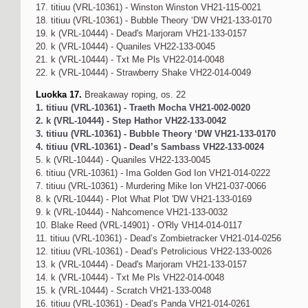
17. titiuu (VRL-10361) - Winston Winston VH21-115-0021
18. titiuu (VRL-10361) - Bubble Theory ‘DW VH21-133-0170
19. k (VRL-10444) - Dead's Marjoram VH21-133-0157
20. k (VRL-10444) - Quaniles VH22-133-0045
21. k (VRL-10444) - Txt Me Pls VH22-014-0048
22. k (VRL-10444) - Strawberry Shake VH22-014-0049
Luokka 17.
Breakaway roping, os. 22
1. titiuu (VRL-10361) - Traeth Mocha VH21-002-0020
2. k (VRL-10444) - Step Hathor VH22-133-0042
3. titiuu (VRL-10361) - Bubble Theory ‘DW VH21-133-0170
4. titiuu (VRL-10361) - Dead’s Sambass VH22-133-0024
5. k (VRL-10444) - Quaniles VH22-133-0045
6. titiuu (VRL-10361) - Ima Golden God Ion VH21-014-0222
7. titiuu (VRL-10361) - Murdering Mike Ion VH21-037-0066
8. k (VRL-10444) - Plot What Plot 'DW VH21-133-0169
9. k (VRL-10444) - Nahcomence VH21-133-0032
10. Blake Reed (VRL-14901) - O'Rly VH14-014-0117
11. titiuu (VRL-10361) - Dead’s Zombietracker VH21-014-0256
12. titiuu (VRL-10361) - Dead’s Petrolicious VH22-133-0026
13. k (VRL-10444) - Dead's Marjoram VH21-133-0157
14. k (VRL-10444) - Txt Me Pls VH22-014-0048
15. k (VRL-10444) - Scratch VH21-133-0048
16. titiuu (VRL-10361) - Dead’s Panda VH21-014-0261