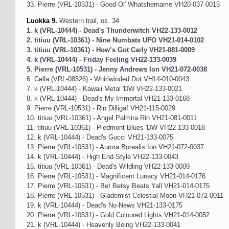
33. Pierre (VRL-10531) - Good Ol' Whatshername VH20-037-0015
Luokka 9.
Western trail, os. 34
1. k (VRL-10444) - Dead's Thunderwitch VH22-133-0012
2. titiuu (VRL-10361) - Nine Numbats UFO VH21-014-0102
3. titiuu (VRL-10361) - How’s Got Carly VH21-081-0009
4. k (VRL-10444) - Friday Feeling VH22-133-0039
5. Pierre (VRL-10531) - Jenny Andrews Ion VH21-072-0038
6. Cella (VRL-08526) - Whirlwinded Dot VH14-010-0043
7. k (VRL-10444) - Kawaii Metal 'DW VH22-133-0021
8. k (VRL-10444) - Dead's My Immortal VH21-133-0168
9. Pierre (VRL-10531) - Rin Dilligaf VH21-115-0029
10. titiuu (VRL-10361) - Angel Palmira Rin VH21-081-0011
11. titiuu (VRL-10361) - Piedmont Blues 'DW VH22-133-0018
12. k (VRL-10444) - Dead's Gucci VH21-133-0075
13. Pierre (VRL-10531) - Aurora Borealis Ion VH21-072-0037
14. k (VRL-10444) - High End Style VH22-133-0043
15. titiuu (VRL-10361) - Dead's Wildling VH22-133-0009
16. Pierre (VRL-10531) - Magnificent Lunacy VH21-014-0176
17. Pierre (VRL-10531) - Bet Betsy Beats Yall VH21-014-0175
18. Pierre (VRL-10531) - Glademist Celestial Moon VH21-072-0011
19. k (VRL-10444) - Dead's No-News VH21-133-0175
20. Pierre (VRL-10531) - Gold Coloured Lights VH21-014-0052
21. k (VRL-10444) - Heavenly Being VH22-133-0041