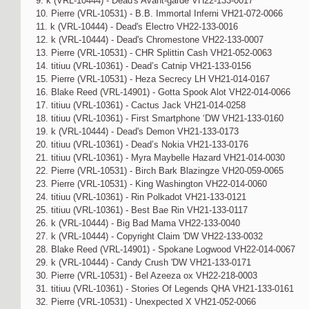
9. k (VRL-10444) - Dead's Avant-garde VH22-133-0017
10. Pierre (VRL-10531) - B.B. Immortal Inferni VH21-072-0066
11. k (VRL-10444) - Dead's Electro VH22-133-0016
12. k (VRL-10444) - Dead's Chromestone VH22-133-0007
13. Pierre (VRL-10531) - CHR Splittin Cash VH21-052-0063
14. titiuu (VRL-10361) - Dead’s Catnip VH21-133-0156
15. Pierre (VRL-10531) - Heza Secrecy LH VH21-014-0167
16. Blake Reed (VRL-14901) - Gotta Spook Alot VH22-014-0066
17. titiuu (VRL-10361) - Cactus Jack VH21-014-0258
18. titiuu (VRL-10361) - First Smartphone ‘DW VH21-133-0160
19. k (VRL-10444) - Dead's Demon VH21-133-0173
20. titiuu (VRL-10361) - Dead’s Nokia VH21-133-0176
21. titiuu (VRL-10361) - Myra Maybelle Hazard VH21-014-0030
22. Pierre (VRL-10531) - Birch Bark Blazingze VH20-059-0065
23. Pierre (VRL-10531) - King Washington VH22-014-0060
24. titiuu (VRL-10361) - Rin Polkadot VH21-133-0121
25. titiuu (VRL-10361) - Best Bae Rin VH21-133-0117
26. k (VRL-10444) - Big Bad Mama VH22-133-0040
27. k (VRL-10444) - Copyright Claim 'DW VH22-133-0032
28. Blake Reed (VRL-14901) - Spokane Logwood VH22-014-0067
29. k (VRL-10444) - Candy Crush 'DW VH21-133-0171
30. Pierre (VRL-10531) - Bel Azeeza ox VH22-218-0003
31. titiuu (VRL-10361) - Stories Of Legends QHA VH21-133-0161
32. Pierre (VRL-10531) - Unexpected X VH21-052-0066