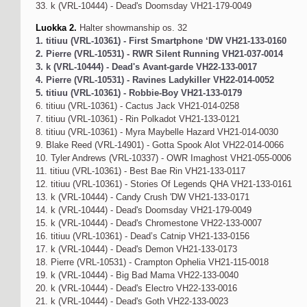
33. k (VRL-10444) - Dead's Doomsday VH21-179-0049
Luokka 2.
Halter showmanship os. 32
1. titiuu (VRL-10361) - First Smartphone ‘DW VH21-133-0160
2. Pierre (VRL-10531) - RWR Silent Running VH21-037-0014
3. k (VRL-10444) - Dead's Avant-garde VH22-133-0017
4. Pierre (VRL-10531) - Ravines Ladykiller VH22-014-0052
5. titiuu (VRL-10361) - Robbie-Boy VH21-133-0179
6. titiuu (VRL-10361) - Cactus Jack VH21-014-0258
7. titiuu (VRL-10361) - Rin Polkadot VH21-133-0121
8. titiuu (VRL-10361) - Myra Maybelle Hazard VH21-014-0030
9. Blake Reed (VRL-14901) - Gotta Spook Alot VH22-014-0066
10. Tyler Andrews (VRL-10337) - OWR Imaghost VH21-055-0006
11. titiuu (VRL-10361) - Best Bae Rin VH21-133-0117
12. titiuu (VRL-10361) - Stories Of Legends QHA VH21-133-0161
13. k (VRL-10444) - Candy Crush 'DW VH21-133-0171
14. k (VRL-10444) - Dead's Doomsday VH21-179-0049
15. k (VRL-10444) - Dead's Chromestone VH22-133-0007
16. titiuu (VRL-10361) - Dead’s Catnip VH21-133-0156
17. k (VRL-10444) - Dead's Demon VH21-133-0173
18. Pierre (VRL-10531) - Crampton Ophelia VH21-115-0018
19. k (VRL-10444) - Big Bad Mama VH22-133-0040
20. k (VRL-10444) - Dead's Electro VH22-133-0016
21. k (VRL-10444) - Dead's Goth VH22-133-0023