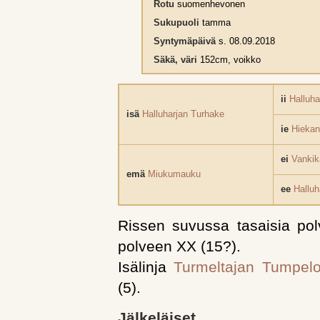
Rotu
suomenhevonen
Sukupuoli
tamma
Syntymäpäivä
s. 08.09.2018
Säkä, väri
152cm, voikko
ii
Halluha
isä
Halluharjan Turhake
ie
Hieka
ei
Vankik
emä
Miukumauku
ee
Halluh
Rissen suvussa tasaisia pol
polveen XX (15?).
Isälinja
Turmeltajan Tumpel
(5).
Jälkeläiset