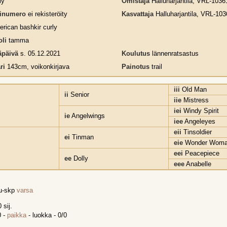
ly
Omistaja
Halluharjantila, VRL-1036
rinumero
ei rekisteröity
Kasvattaja
Halluharjantila, VRL-103
rican bashkir curly
li
tamma
päivä
s. 05.12.2021
Koulutus
lännenratsastus
ri
143cm, voikonkirjava
Painotus
trail
iii
Old Man
ii
Senior
iie
Mistress
iei
Windy Spirit
ie
Angelwings
iee
Angeleyes
eii
Tinsoldier
ei
Tinman
eie
Wonder Wom
eei
Peacepiece
ee
Dolly
eee
Anabelle
tu-skp
varsa
 sij.
0 -
paikka
- luokka - 0/0