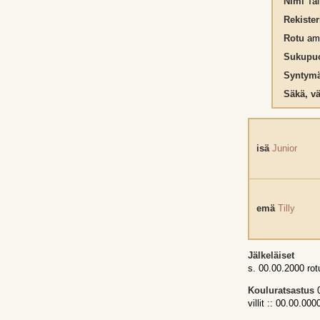
Nimi
Tal
Rekiste
Rotu
ame
Sukupuo
Syntymä
Säkä, vä
isä
Junior
emä
Tilly
Jälkeläiset
s. 00.00.2000 ro
Kouluratsastus
0
villit :: 00.00.000