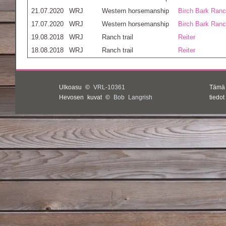
21.07.2020
WRJ
Western horsemanship
Birch Bark Ran
17.07.2020
WRJ
Western horsemanship
Birch Bark Ran
19.08.2018
WRJ
Ranch trail
Reiter
18.08.2018
WRJ
Ranch trail
Reiter
Ulkoasu ©
VRL-10361
Tämä
Hevosen kuvat ©
Bob Langrish
tiedo