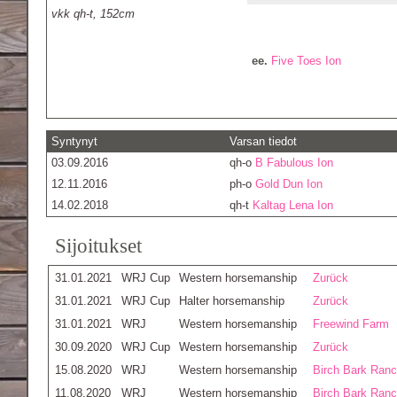
vkk qh-t, 152cm
ee.
Five Toes Ion
Syntynyt
Varsan tiedot
03.09.2016
qh-o
B Fabulous Ion
12.11.2016
ph-o
Gold Dun Ion
14.02.2018
qh-t
Kaltag Lena Ion
Sijoitukset
31.01.2021
WRJ Cup
Western horsemanship
Zurück
31.01.2021
WRJ Cup
Halter horsemanship
Zurück
31.01.2021
WRJ
Western horsemanship
Freewind Farm
30.09.2020
WRJ Cup
Western horsemanship
Zurück
15.08.2020
WRJ
Western horsemanship
Birch Bark Ran
11.08.2020
WRJ
Western horsemanship
Birch Bark Ran