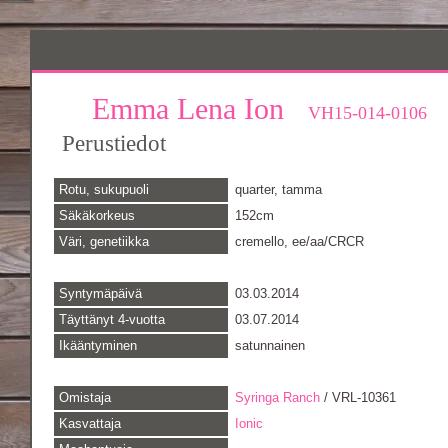
Emma Lena Ion
VH15-014-0106
Perustiedot
Rotu, sukupuoli
quarter, tamma
Säkäkorkeus
152cm
Väri, genetiikka
cremello, ee/aa/CRCR
Syntymäpäivä
03.03.2014
Täyttänyt 4-vuotta
03.07.2014
Ikääntyminen
satunnainen
Omistaja
Syringa Ranch
/ VRL-10361
Kasvattaja
Ionic