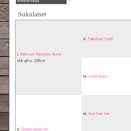
Maahantuoja
-
Sukulaiset
ii.
Fabulous Gold
i.
Belmont Mountain Burst
vkk qh-o, 156cm
ie.
Coral Dayo
ei.
Ace Dan Ion
e.
Queen Lena Ion