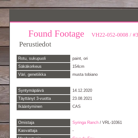
Found Footage
VH22-052-0008
/
#
Perustiedot
Rotu, sukupuoli
paint, ori
Säkäkorkeus
154cm
Väri, genetiikka
musta tobiano
Syntymäpäivä
14.12.2020
Täyttänyt 3-vuotta
23.08.2021
Ikääntyminen
CAS
Omistaja
Syringa Ranch
/ VRL-10361
Kasvattaja
-