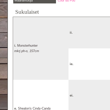
Maahantuoja
Cour du Fou
Sukulaiset
ii.
i.
Monsterhunter
mkrj ph-o, 157cm
ie.
ei.
e.
Shealon's Cindy-Candy