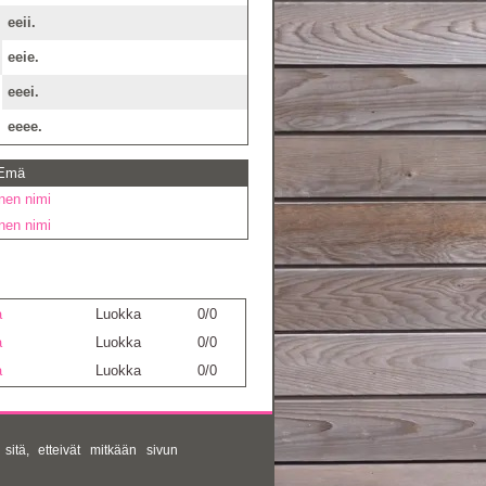
eeii.
eeie.
eeei.
eeee.
 Emä
inen nimi
inen nimi
a
Luokka
0/0
a
Luokka
0/0
a
Luokka
0/0
sitä, etteivät mitkään sivun