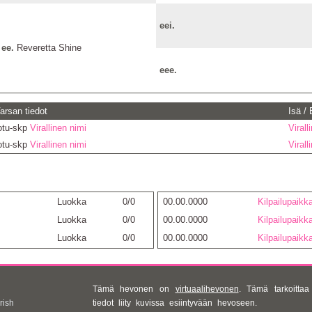
eei.
ee.
Reveretta Shine
eee.
arsan tiedot
Isä /
otu-skp
Virallinen nimi
Virall
otu-skp
Virallinen nimi
Virall
Luokka
0/0
00.00.0000
Kilpailupaikk
Luokka
0/0
00.00.0000
Kilpailupaikk
Luokka
0/0
00.00.0000
Kilpailupaikk
Tämä hevonen on
virtuaalihevonen
. Tämä tarkoittaa 
rish
tiedot liity kuvissa esiintyvään hevoseen.