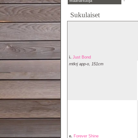
Maahantuoja
-
Sukulaiset
i.
Just Bond
rntkrj app-o, 151cm
e.
Forever Shine