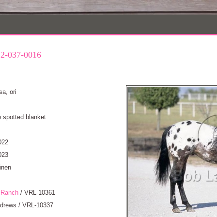
2-037-0016
a, ori
 spotted blanket
022
023
inen
 Ranch
/ VRL-10361
ndrews / VRL-10337