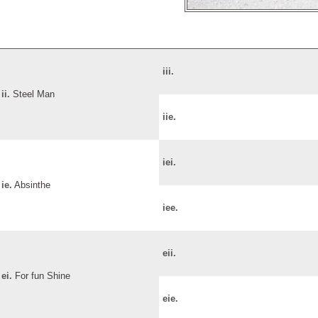
iii.
ii.
Steel Man
iie.
iei.
ie.
Absinthe
iee.
eii.
ei.
For fun Shine
eie.