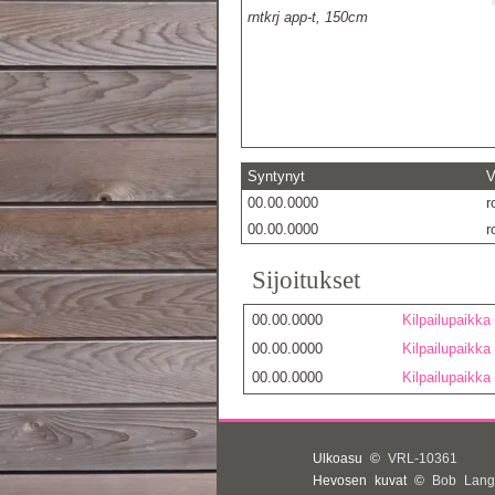
rntkrj app-t, 150cm
Syntynyt
V
00.00.0000
r
00.00.0000
r
Sijoitukset
00.00.0000
Kilpailupaikka
00.00.0000
Kilpailupaikka
00.00.0000
Kilpailupaikka
Ulkoasu ©
VRL-10361
Hevosen kuvat ©
Bob Lang