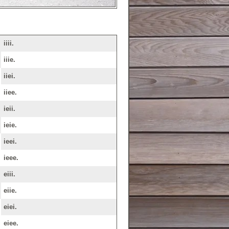
iiii.
iiie.
iiei.
iiee.
ieii.
ieie.
ieei.
ieee.
eiii.
eiie.
eiei.
eiee.