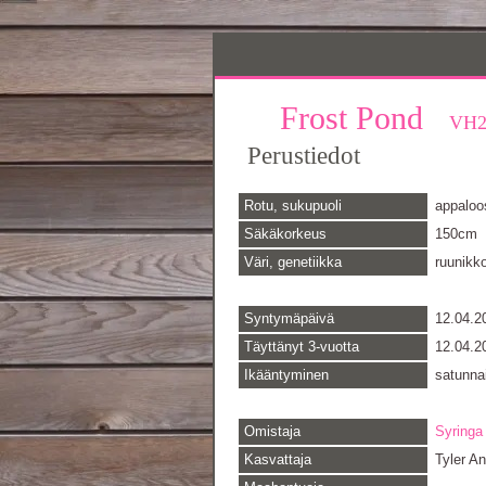
Frost Pond
VH2
Perustiedot
Rotu, sukupuoli
appaloos
Säkäkorkeus
150cm
Väri, genetiikka
ruunikko
Syntymäpäivä
12.04.2
Täyttänyt 3-vuotta
12.04.2
Ikääntyminen
satunna
Omistaja
Syringa
Kasvattaja
Tyler A