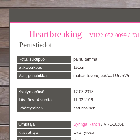
Heartbreaking
VH22-052-0099
/
#31
Perustiedot
Rotu, sukupuoli
paint, tamma
Säkäkorkeus
151cm
Väri, genetiikka
rautias tovero, ee/Aa/TOn/SWn
Syntymäpäivä
12.03.2018
Täyttänyt 4-vuotta
11.02.2019
Ikääntyminen
satunnainen
Omistaja
Syringa Ranch
/ VRL-10361
Kasvattaja
Eva Tyrese