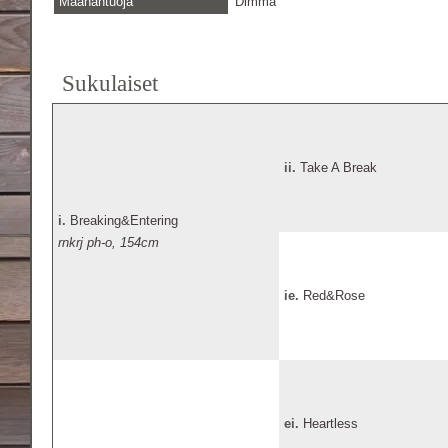
Maahantuoja
Dimma
Sukulaiset
ii.
Take A Break
i.
Breaking&Entering
rnkrj ph-o, 154cm
ie.
Red&Rose
ei.
Heartless