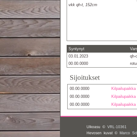
vkk qh-t, 152cm
Syntynyt
Vars
03.01.2023
qh-
00.00.0000
rot
Sijoitukset
00.00.0000
Kilpailupaikka
00.00.0000
Kilpailupaikka
00.00.0000
Kilpailupaikka
Ulkoasu ©
VRL-10361
Hevosen kuvat ©
Marco Sc