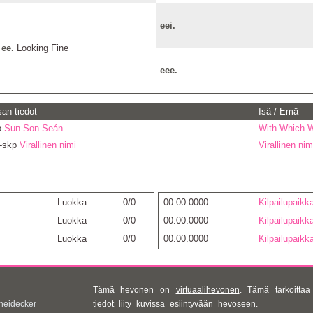
eei.
ee.
Looking Fine
eee.
an tiedot
Isä / Emä
o
Sun Son Seán
With Which W
u-skp
Virallinen nimi
Virallinen nim
Luokka
0/0
00.00.0000
Kilpailupaikk
Luokka
0/0
00.00.0000
Kilpailupaikk
Luokka
0/0
00.00.0000
Kilpailupaikk
Tämä hevonen on
virtuaalihevonen
. Tämä tarkoittaa 
heidecker
tiedot liity kuvissa esiintyvään hevoseen.