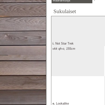
Maahantuoja
-
Sukulaiset
i.
Not Star Trek
vkk qh-o, 155cm
e.
Lookalike