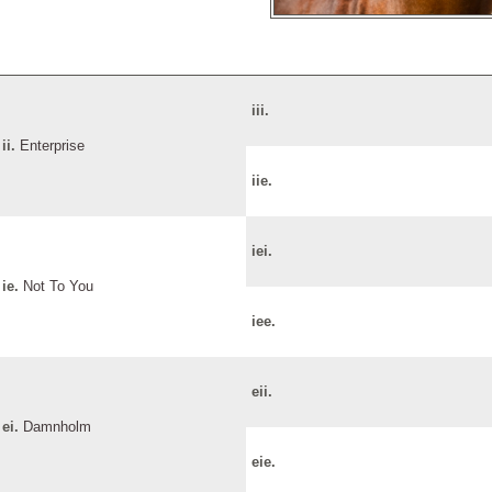
iii.
ii.
Enterprise
iie.
iei.
ie.
Not To You
iee.
eii.
ei.
Damnholm
eie.