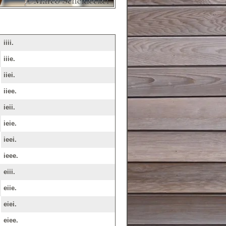
iiii.
iiie.
iiei.
iiee.
ieii.
ieie.
ieei.
ieee.
eiii.
eiie.
eiei.
eiee.