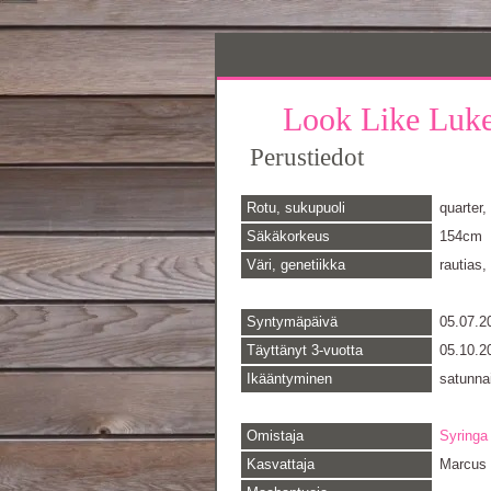
Look Like Lu
Perustiedot
Rotu, sukupuoli
quarter, 
Säkäkorkeus
154cm
Väri, genetiikka
rautias,
Syntymäpäivä
05.07.2
Täyttänyt 3-vuotta
05.10.2
Ikääntyminen
satunna
Omistaja
Syringa
Kasvattaja
Marcus