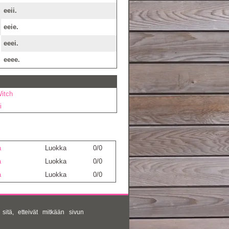
eeii.
eeie.
eeei.
eeee.
itch
i
a
Luokka
0/0
a
Luokka
0/0
a
Luokka
0/0
sitä, etteivät mitkään sivun