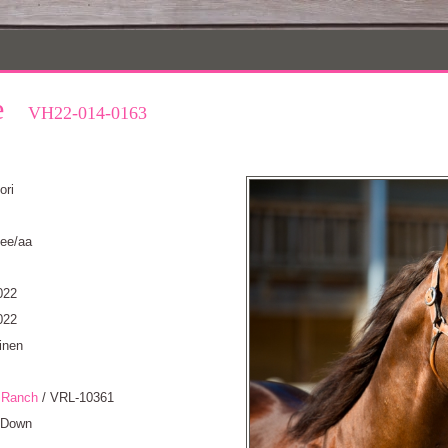
ke
VH22-014-0163
ori
 ee/aa
022
022
inen
 Ranch
/ VRL-10361
 Down