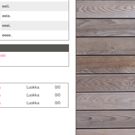
eeii.
eeie.
eeei.
eeee.
eats
a
Luokka
0/0
a
Luokka
0/0
a
Luokka
0/0