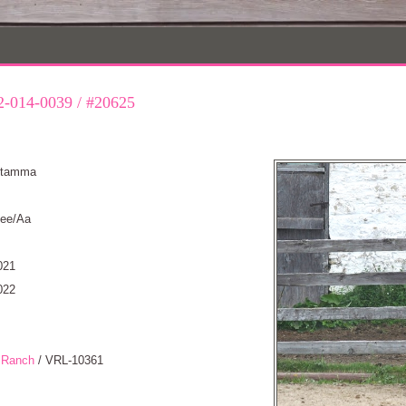
-014-0039
/
#20625
, tamma
 ee/Aa
021
022
 Ranch
/ VRL-10361