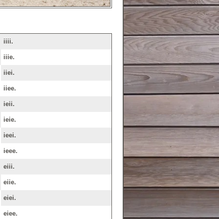
iiii.
iiie.
iiei.
iiee.
ieii.
ieie.
ieei.
ieee.
eiii.
eiie.
eiei.
eiee.