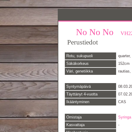
No No No
VH22
Perustiedot
Rotu, sukupuoli
quarter
Säkäkorkeus
152cm
Väri, genetiikka
rautias,
Syntymäpäivä
08.03.2
Täyttänyt 4-vuotta
07.02.2
Ikääntyminen
CAS
Omistaja
Syringa
Kasvattaja
-