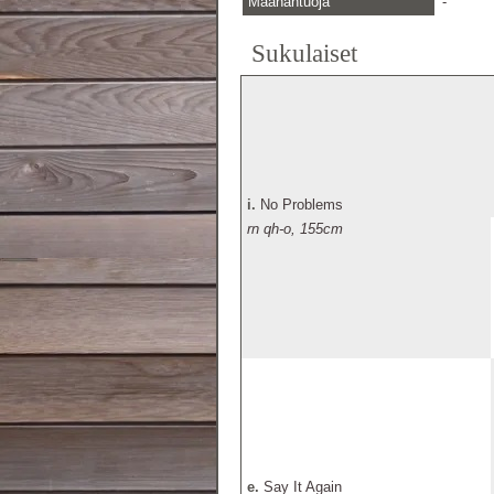
Maahantuoja
-
Sukulaiset
i.
No Problems
rn qh-o, 155cm
e.
Say It Again