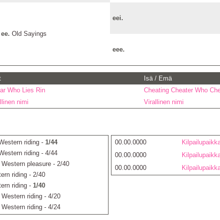
eei.
ee.
Old Sayings
eee.
t
Isä / Emä
iar Who Lies Rin
Cheating Cheater Who Ch
llinen nimi
Virallinen nimi
Western riding -
1/44
00.00.0000
Kilpailupaikk
Western riding - 4/44
00.00.0000
Kilpailupaikk
 Western pleasure - 2/40
00.00.0000
Kilpailupaikk
rn riding - 2/40
ern riding -
1/40
 Western riding - 4/20
 Western riding - 4/24