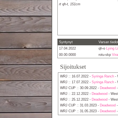
rt qh-t, 151cm
Syntynyt
Varsan tiedo
17.04.2022
qh-o
Lying L
00.00.0000
rotu-skp
Vira
Sijoitukset
WRJ :: 16.07.2022 -
Syringa Ranch
- 
WRJ :: 17.07.2022 -
Syringa Ranch
- 
WRJ CUP :: 30.09.2022 -
Deadwood
-
WRJ :: 22.12.2022 -
Deadwood
- Weste
WRJ :: 25.12.2022 -
Deadwood
- West
WRJ CUP :: 31.03.2023 -
Deadwood
-
WRJ CUP :: 31.05.2023 -
Deadwood
-