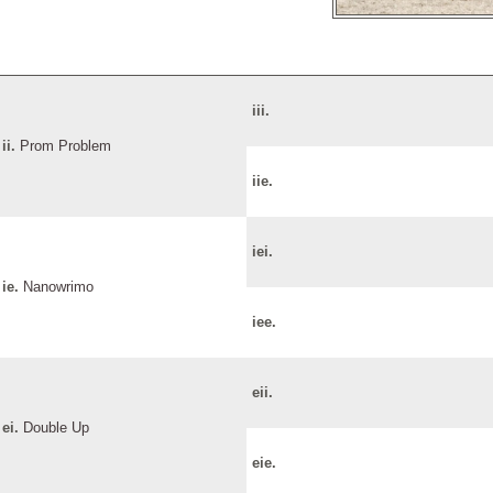
iii.
ii.
Prom Problem
iie.
iei.
ie.
Nanowrimo
iee.
eii.
ei.
Double Up
eie.