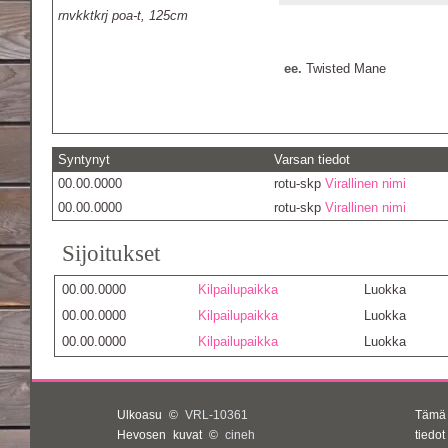
rnvkktkrj poa-t, 125cm
ee.
Twisted Mane
Syntynyt
Varsan tiedot
00.00.0000
rotu-skp
Virallinen nimi
00.00.0000
rotu-skp
Virallinen nimi
Sijoitukset
00.00.0000
Kilpailupaikka
Luokka
00.00.0000
Kilpailupaikka
Luokka
00.00.0000
Kilpailupaikka
Luokka
Ulkoasu ©
VRL-10361
Tämä
Hevosen kuvat ©
cineh
tiedo