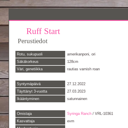
Ruff Start
Perustiedot
Rotu, sukupuoli
amerikanponi, ori
Säkäkorkeus
128cm
Väri, genetiikka
rautias varnish roan
Syntymäpäivä
27.12.2022
Täyttänyt 3-vuotta
27.03.2023
Ikääntyminen
satunnainen
Omistaja
Syringa Ranch
/ VRL-10361
Kasvattaja
evm