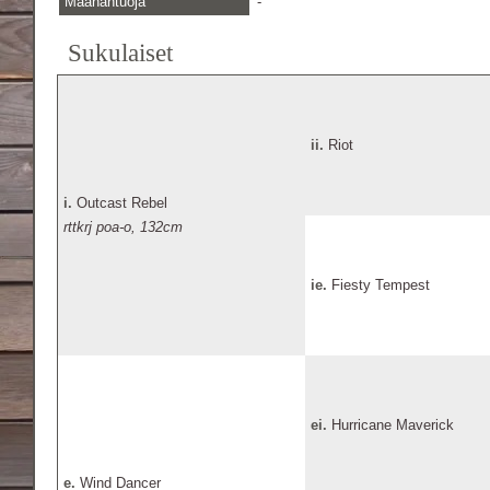
Maahantuoja
-
Sukulaiset
ii.
Riot
i.
Outcast Rebel
rttkrj poa-o, 132cm
ie.
Fiesty Tempest
ei.
Hurricane Maverick
e.
Wind Dancer