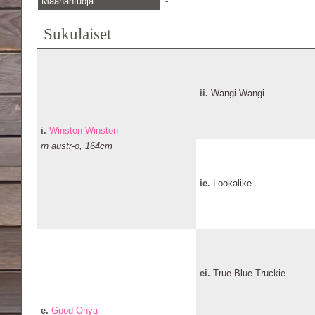
Maahantuoja
-
Sukulaiset
ii.
Wangi Wangi
i.
Winston Winston
rn austr-o, 164cm
ie.
Lookalike
ei.
True Blue Truckie
e.
Good Onya