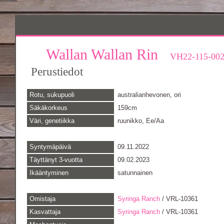
Wallan Wallan Rin
VH22-115-00
Perustiedot
Rotu, sukupuoli
australianhevonen, ori
Säkäkorkeus
159cm
Väri, genetiikka
ruunikko, Ee/Aa
Syntymäpäivä
09.11.2022
Täyttänyt 3-vuotta
09.02.2023
Ikääntyminen
satunnainen
Omistaja
Syringa Ranch
/ VRL-10361
Kasvattaja
Syringa Ranch
/ VRL-10361