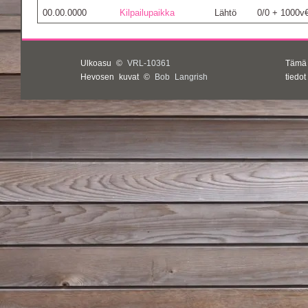
00.00.0000
Kilpailupaikka
Lähtö
0/0 + 1000v
Ulkoasu ©
VRL-10361
Tämä
Hevosen kuvat ©
Bob Langrish
tiedo