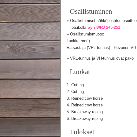
Osallistuminen
» Osallistumiset sähköpostitse osoitt
otsikolla
Syri WRJ 245-251
» Osallistumismuoto:
Luokka nro(t)
Ratsastaja (VRL-tunnus) - Hevonen VH
» VRL-tunnus ja VH-tunnus ovat pakolli
Luokat
1. Cutting
2. Cutting
3. Reined cow horse
4. Reined cow horse
5. Breakaway roping
6. Breakaway roping
Tulokset