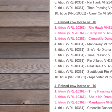
8. titiuu (VRL-10361) - Rin Hawk VH21-
9. titiuu (VRL-10361) - Time Passing 
10. titiuu (VRL-10361) - Carry On VH20
3.
Reined cow horse
os. 10
1. titiuu (VRL-10361) - Rin Hawk VH2
2. titiuu (VRL-10361) - Carry On VH20
3. titiuu (VRL-10361) - Crocodile Du
4. titiuu (VRL-10361) - Mandawuy VH22
5. titiuu (VRL-10361) - She’s No Drama
6. titiuu (VRL-10361) - Time Passing 
7. titiuu (VRL-10361) - Rin Jillaroo VH2
8. titiuu (VRL-10361) - Real Beaut VH2
9. titiuu (VRL-10361) - Scuttlebutt Rin
10. titiuu (VRL-10361) - Ripsnorter VH2
4.
Reined cow horse
os. 10
1. titiuu (VRL-10361) - Time Passing
2. titiuu (VRL-10361) - She’s No Dram
3. titiuu (VRL-10361) - Mandawuy VH2
4. titiuu (VRL-10361) - Crocodile Dund