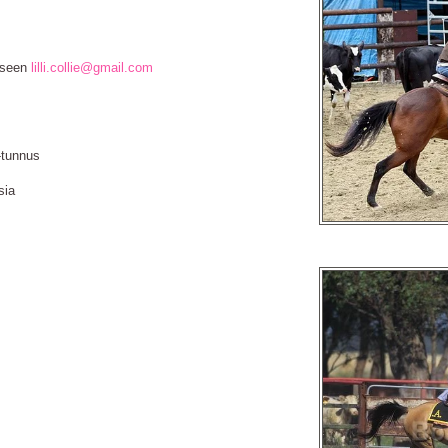
eeseen
lilli.collie@gmail.com
-tunnus
sia