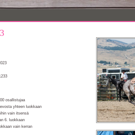
3
2023
233
0 osallistujaa
 hevosta yhteen luokkaan
uihin vain itsensä
an 6. luokkaan
uokkaan vain kerran