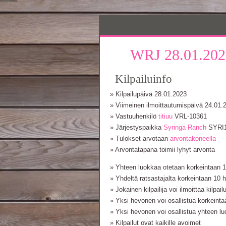
WRJ 28.01.202
Kilpailuinfo
» Kilpailupäivä 28.01.2023
» Viimeinen ilmoittautumispäivä 24.01.
» Vastuuhenkilö
titiuu
VRL-10361
» Järjestyspaikka
Syringa Ranch
SYRI1
» Tulokset arvotaan
arvontakoneella
» Arvontatapana toimii lyhyt arvonta
» Yhteen luokkaa otetaan korkeintaan 10
» Yhdeltä ratsastajalta korkeintaan 10
» Jokainen kilpailija voi ilmoittaa kilpail
» Yksi hevonen voi osallistua korkeinta
» Yksi hevonen voi osallistua yhteen l
» Kilpailut ovat kaikille avoimet