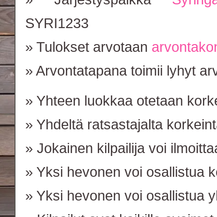
SYRI1233
» Tulokset arvotaan
arvontako
» Arvontatapana toimii lyhyt ar
» Yhteen luokkaa otetaan korke
» Yhdeltä ratsastajalta korkei
» Jokainen kilpailija voi ilmoitta
» Yksi hevonen voi osallistua 
» Yksi hevonen voi osallistua 