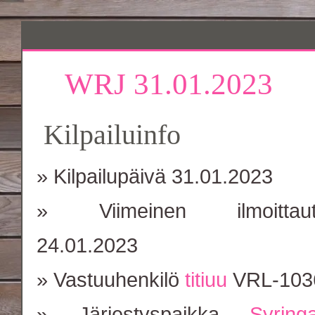
WRJ 31.01.2023
Kilpailuinfo
» Kilpailupäivä 31.01.2023
» Viimeinen ilmoittautu
24.01.2023
» Vastuuhenkilö
titiuu
VRL-103
» Järjestyspaikka
Syrin