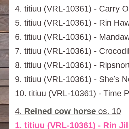
4. titiuu (VRL-10361) - Carry
5. titiuu (VRL-10361) - Rin H
6. titiuu (VRL-10361) - Mand
7. titiuu (VRL-10361) - Croco
8. titiuu (VRL-10361) - Ripsn
9. titiuu (VRL-10361) - She’s
10. titiuu (VRL-10361) - Time
4.
Reined cow horse
os. 10
1. titiuu (VRL-10361) - Rin J