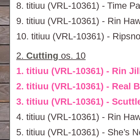
8. titiuu (VRL-10361) - Time 
9. titiuu (VRL-10361) - Rin H
10. titiuu (VRL-10361) - Rips
2.
Cutting
os. 10
1. titiuu (VRL-10361) - Rin J
2. titiuu (VRL-10361) - Real
3. titiuu (VRL-10361) - Scut
4. titiuu (VRL-10361) - Rin H
5. titiuu (VRL-10361) - She’s