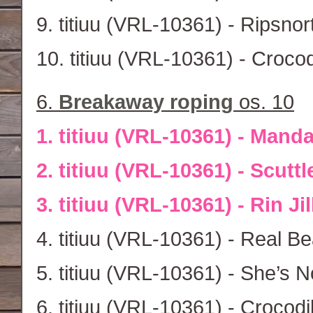
9. titiuu (VRL-10361) - Ripsn
10. titiuu (VRL-10361) - Croc
6.
Breakaway roping
os. 10
1. titiuu (VRL-10361) - Man
2. titiuu (VRL-10361) - Scut
3. titiuu (VRL-10361) - Rin J
4. titiuu (VRL-10361) - Real 
5. titiuu (VRL-10361) - She’s
6. titiuu (VRL-10361) - Croco