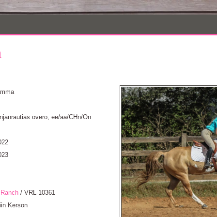
h
tamma
janrautias overo, ee/aa/CHn/On
022
023
 Ranch
/ VRL-10361
iin Kerson