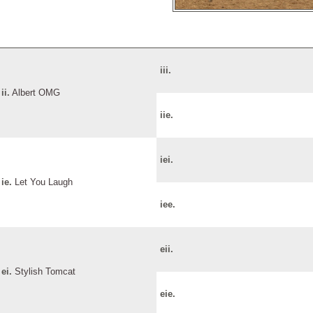
iii.
ii.
Albert OMG
iie.
iei.
ie.
Let You Laugh
iee.
eii.
ei.
Stylish Tomcat
eie.