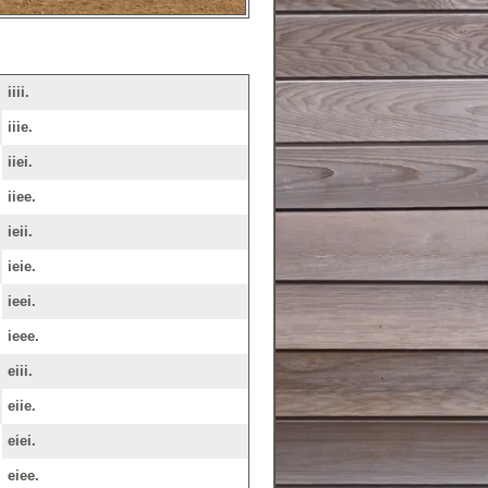
iiii.
iiie.
iiei.
iiee.
ieii.
ieie.
ieei.
ieee.
eiii.
eiie.
eiei.
eiee.