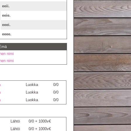
eeii.
eeie.
eeei.
eeee.
 Emä
inen nimi
inen nimi
a
Luokka
0/0
a
Luokka
0/0
a
Luokka
0/0
Lähtö
0/0 + 1000v€
Lähtö
0/0 + 1000v€