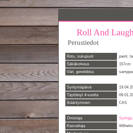
Roll And Laug
Perustiedot
Rotu, sukupuoli
paint, 
Säkäkorkeus
157cm
Väri, genetiikka
samppan
Syntymäpäivä
19.04.2
Täyttänyt 4-vuotta
09.01.2
Ikääntyminen
CAS
Omistaja
Syringa
Kasvattaja
Wilhelm