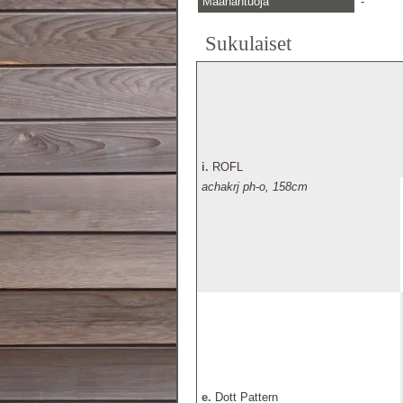
Maahantuoja
-
Sukulaiset
i.
ROFL
achakrj ph-o, 158cm
e.
Dott Pattern