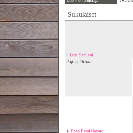
Edellinen omistaja
VRL-14
Sukulaiset
i.
Lost Samurai
rt qh-o, 157cm
e.
Rose Petal Hazard