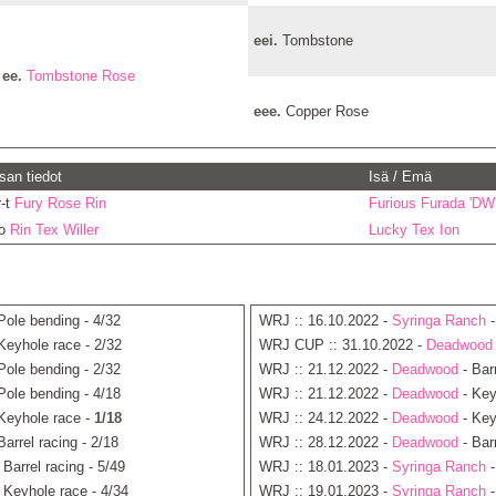
eei.
Tombstone
ee.
Tombstone Rose
eee.
Copper Rose
san tiedot
Isä / Emä
r-t
Fury Rose Rin
Furious Furada 'DW
-o
Rin Tex Willer
Lucky Tex Ion
Pole bending - 4/32
WRJ :: 16.10.2022 -
Syringa Ranch
-
Keyhole race - 2/32
WRJ CUP :: 31.10.2022 -
Deadwood
Pole bending - 2/32
WRJ :: 21.12.2022 -
Deadwood
- Barr
Pole bending - 4/18
WRJ :: 21.12.2022 -
Deadwood
- Key
Keyhole race -
1/18
WRJ :: 24.12.2022 -
Deadwood
- Key
Barrel racing - 2/18
WRJ :: 28.12.2022 -
Deadwood
- Barr
 Barrel racing - 5/49
WRJ :: 18.01.2023 -
Syringa Ranch
-
 Keyhole race - 4/34
WRJ :: 19.01.2023 -
Syringa Ranch
-