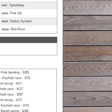
eeii.
Speedway
eeie.
Pink Ink
eeei.
Status Symbol
eeee.
Red Rose
 Pole bending -
1/25
- Keyhole race - 3/22
el racing - 4/27
hole race - 4/27
hole race -
1/27
el racing - 2/27
 Keyhole race - 2/10
 Barrel racing -
1/10