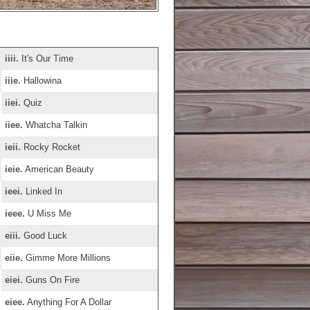
iiii.
It's Our Time
iiie.
Hallowina
iiei.
Quiz
iiee.
Whatcha Talkin
ieii.
Rocky Rocket
ieie.
American Beauty
ieei.
Linked In
ieee.
U Miss Me
eiii.
Good Luck
eiie.
Gimme More Millions
eiei.
Guns On Fire
eiee.
Anything For A Dollar