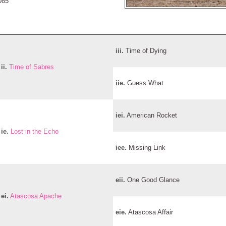
085
iii.
Time of Dying
ii.
Time of Sabres
iie.
Guess What
iei.
American Rocket
ie.
Lost in the Echo
iee.
Missing Link
eii.
One Good Glance
ei.
Atascosa Apache
eie.
Atascosa Affair