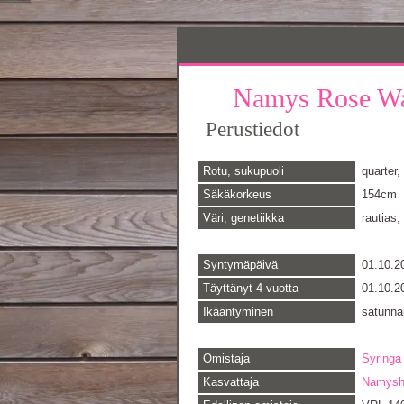
Namys Rose W
Perustiedot
Rotu, sukupuoli
quarter
Säkäkorkeus
154cm
Väri, genetiikka
rautias,
Syntymäpäivä
01.10.2
Täyttänyt 4-vuotta
01.10.2
Ikääntyminen
satunna
Omistaja
Syringa
Kasvattaja
Namyshi