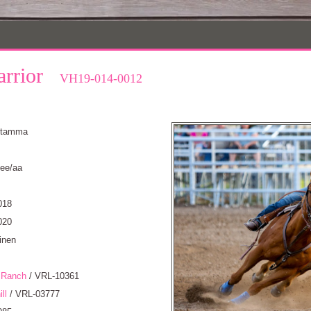
arrior
VH19-014-0012
, tamma
 ee/aa
018
020
inen
 Ranch
/ VRL-10361
ll
/ VRL-03777