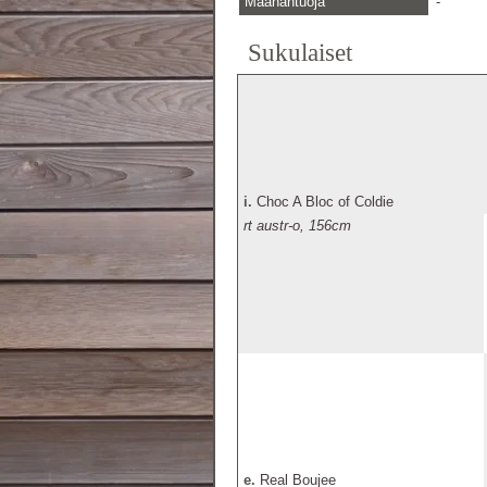
Maahantuoja
-
Sukulaiset
i.
Choc A Bloc of Coldie
rt austr-o, 156cm
e.
Real Boujee