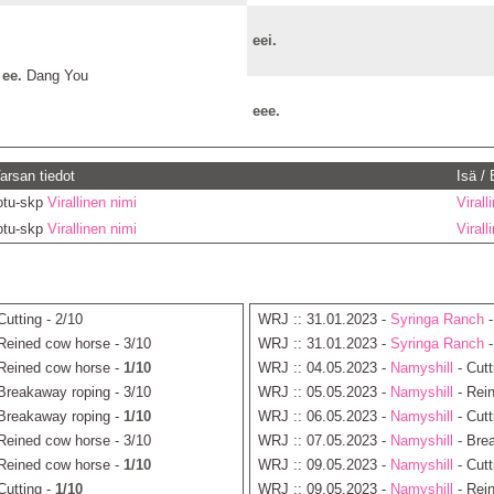
eei.
ee.
Dang You
eee.
arsan tiedot
Isä /
otu-skp
Virallinen nimi
Virall
otu-skp
Virallinen nimi
Virall
Cutting - 2/10
WRJ :: 31.01.2023 -
Syringa Ranch
-
Reined cow horse - 3/10
WRJ :: 31.01.2023 -
Syringa Ranch
-
Reined cow horse -
1/10
WRJ :: 04.05.2023 -
Namyshill
- Cutt
Breakaway roping - 3/10
WRJ :: 05.05.2023 -
Namyshill
- Rei
Breakaway roping -
1/10
WRJ :: 06.05.2023 -
Namyshill
- Cutt
Reined cow horse - 3/10
WRJ :: 07.05.2023 -
Namyshill
- Brea
Reined cow horse -
1/10
WRJ :: 09.05.2023 -
Namyshill
- Cutt
Cutting -
1/10
WRJ :: 09.05.2023 -
Namyshill
- Rei