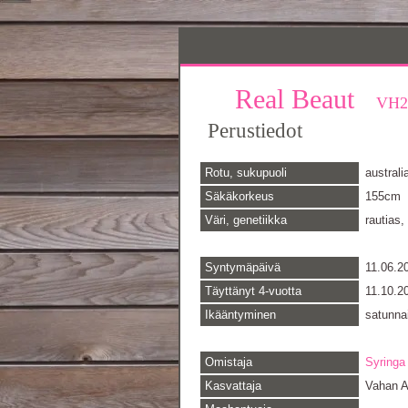
Real Beaut
VH2
Perustiedot
Rotu, sukupuoli
austral
Säkäkorkeus
155cm
Väri, genetiikka
rautias,
Syntymäpäivä
11.06.2
Täyttänyt 4-vuotta
11.10.2
Ikääntyminen
satunna
Omistaja
Syringa
Kasvattaja
Vahan A