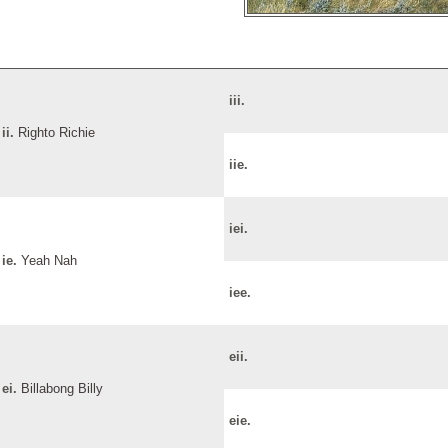
iii.
ii.
Righto Richie
iie.
iei.
ie.
Yeah Nah
iee.
eii.
ei.
Billabong Billy
eie.