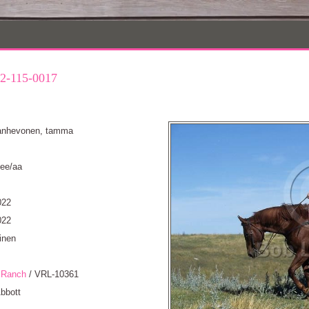
2-115-0017
ianhevonen, tamma
 ee/aa
022
022
inen
 Ranch
/ VRL-10361
bbott