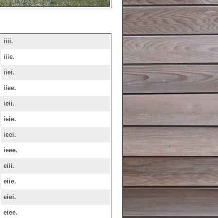
iiii.
iiie.
iiei.
iiee.
ieii.
ieie.
ieei.
ieee.
eiii.
eiie.
eiei.
eiee.