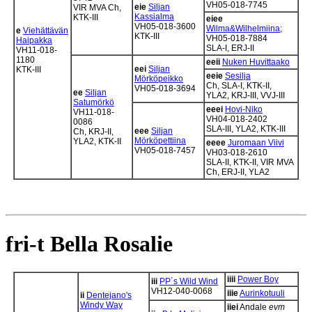
VH05-018-7745
eie
Siljan
VIR MVA Ch,
Kassialma
KTK-III
eiee
VH05-018-3600
Wilma&Wilhelmiina;
e
Viehättävän
KTK-III
VH05-018-7884
Haipakka
SLA-I, ERJ-II
VH11-018-
1180
eeii
Nuken Huvittaako
eei
Siljan
KTK-III
eeie
Sesilja
Mörköpeikko
Ch, SLA-I, KTK-II,
VH05-018-3694
ee
Siljan
YLA2, KRJ-III, VVJ-III
Satumörkö
eeei
Hovi-Niko
VH11-018-
VH04-018-2402
0086
SLA-III, YLA2, KTK-III
eee
Siljan
Ch, KRJ-II,
Mörköpettiina
YLA2, KTK-II
eeee
Juromaan Viivi
VH05-018-7457
VH03-018-2610
SLA-II, KTK-II, VIR MVA
Ch, ERJ-II, YLA2
fri-t Bella Rosalie
iiii
Power Boy
iii
PP´s Wild Wind
VH12-040-0068
iiie
Aurinkotuuli
ii
Dentejano's
Windy Way
iiei
Andale
evm