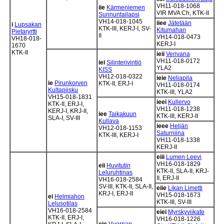
VH11-018-1068
iie
Kärmeniemen
VIR MVA Ch, KTK-II
Sunnuntailapsi
VH14-018-1045
iiee
Jätetään
i
Lupsakan
KTK-III, KERJ-I, SV-
Kitumahan
Pietaryrtti
II
VH14-018-0473
VH18-018-
KERJ-I
1670
KTK-II
ieii
Verivana
VH11-018-0172
iei
Silinterivintiö
YLA2
KISS
VH12-018-0322
ieie
Neliapila
ie
Pirunkorven
KTK-II, ERJ-I
VH11-018-0174
Kultapiisku
KTK-III, YLA2
VH15-018-1831
ieei
Kullervo
KTK-II, ERJ-I,
VH11-018-1238
KERJ-I, KRJ-II,
iee
Taikakuun
KTK-III, KERJ-II
SLA-I, SV-III
Kullava
ieee
Heljän
VH12-018-1153
Saturniina
KTK-III, KERJ-I
VH11-018-1338
KERJ-II
eiii
Lumen Leevi
VH16-018-1829
eii
Huvitutin
KTK-II, SLA-II, KRJ-
Leluruhtinas
II, ERJ-II
VH16-018-2584
SV-III, KTK-II, SLA-II,
eiie
Likan Limetti
KRJ-I, ERJ-II
VH15-018-1673
ei
Helmiahon
KTK-III, SV-III
Lelusotilas
VH16-018-2584
eiei
Myrskyviikate
KTK-II, ERJ-I,
VH16-018-1226