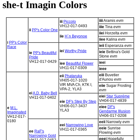
she-t Imagin Colors
iiii
Aramis
evm
iii
Piccolo
VH12-017-0493
iiie
Tina
evm
ii
PP's Color One
iiei
Horzelta
evm
iie
H´n Beyonoe
iiee
Kalina
evm
i
PP's Color
ieii
Esperanza
evm
Race
iei
Worthy Pride
ieie
Bettina's Gold
ie
PP's Beautiful
Stone
evm
Pride
VH12-017-0429
ieei
iee
Beautiful Flower
VH11-017-0309
ieee
eiii
Buvetier
eii
Phataruka
d'Aunou
evm
VH05-017-1020
VIR MVA Ch, KTK I,
eiie
Sugar Frosting
VPA-2, YLA3
evm
ei
A.D. Baby Bell
eiei
Star Supréme
VH11-017-0402
VH04-017-4839
eie
DF's Step By Step
VH06-017-3437
eiee
DF's
e
M.L.
YLA3
Gendarme Illusion
Imaginated
VH06-017-0208
VH12-017-
0180
eeii
Narrowly
evm
eei
Narrowing Love
eeie
Sunrise
VH11-017-0365
ee
RaF's
Flowing
evm
Narrowing Gold
eeei
Hopefully