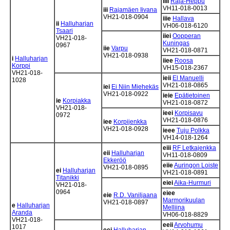
iiii
Raja-Heppu
VH11-018-0013
iii
Rajamäen Iivana
VH21-018-0904
iiie
Hallava
ii
Halluharjan
VH06-018-6120
Tsaari
iiei
Oopperan
VH21-018-
Kuningas
0967
iie
Varpu
VH21-018-0871
VH21-018-0938
i
Halluharjan
iiee
Roosa
Korppi
VH15-018-2367
VH21-018-
ieii
El Manuelli
1028
VH21-018-0865
iei
Ei Niin Miehekäs
VH21-018-0922
ieie
Epätietoinen
ie
Korpiakka
VH21-018-0872
VH21-018-
ieei
Korpisavu
0972
VH21-018-0876
iee
Korpijenkka
VH21-018-0928
ieee
Tuju Polkka
VH14-018-1264
eiii
RF Letkajenkka
eii
Halluharjan
VH11-018-0809
Ekkeröö
eiie
Auringon Loiste
VH21-018-0895
ei
Halluharjan
VH21-018-0891
Titanikki
eiei
Aika-Hurmuri
VH21-018-
0964
eiee
eie
R.D. Vaniljaana
Marmorikuulan
VH21-018-0897
e
Halluharjan
Melliina
Aranda
VH06-018-8829
VH21-018-
eeii
Arvohumu
1017