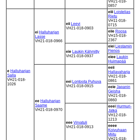
VH21-018-
0857
eiii
Loistelias
Rietu
VH11-018-
eii
Leevi
0715
VH21-018-0903
eiie
Roosa
ei
Halluharjan
VH15-018-
Lasse
2367
VH21-018-0966
eiei
Liestamin
Fienos
eie
Laukin Kähmitty
VH21-018-0937
eiee
Laukin
Huimapää
eeii
e
Halluharjan
Hallavaharja
Salla
VH21-018-
VH21-018-
0861
eei
Lontoota Puhuva
1026
VH21-018-0915
eeie
Japanin
Geisha
VH21-018-
0860
ee
Halluharjan
Saame
eeei
Hurmuri-
VH21-018-0970
Jätkä
VH12-018-
1213
eee
Virvatuli
eeee
VH21-018-0913
Koivuhaan
Miitu
VH21-018-