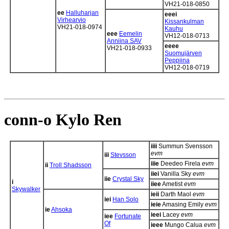
VH21-018-0850
ee
Halluharjan
eeei
Virhearvio
Kissankulman
VH21-018-0974
Kauhu
eee
Eemelin
VH12-018-0713
Anniina SAV
eeee
VH21-018-0933
Suomujärven
Peppiina
VH12-018-0719
conn-o Kylo Ren
iiii
Summun Svensson
evm
iii
Stevsson
iiie
Deedeo Firela
evm
ii
Troll Shadsson
iiei
Vanilla Sky
evm
iie
Crystal Sky
i
iiee
Ametist
evm
Skywalker
ieii
Darth Maol
evm
iei
Han Solo
ieie
Amasing Emily
evm
ie
Ahsoka
ieei
Lacey
evm
iee
Fortunate
Of
ieee
Mungo Calua
evm