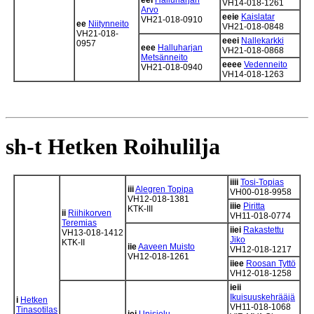
eei
Halluharjan
VH14-018-1261
Arvo
eeie
Kaislatar
VH21-018-0910
ee
Niitynneito
VH21-018-0848
VH21-018-
eeei
Nallekarkki
0957
eee
Halluharjan
VH21-018-0868
Metsänneito
eeee
Vedenneito
VH21-018-0940
VH14-018-1263
sh-t Hetken Roihulilja
iiii
Tosi-Topias
iii
Alegren Topipa
VH00-018-9958
VH12-018-1381
iiie
Piritta
KTK-III
ii
Riihikorven
VH11-018-0774
Teremias
iiei
Rakastettu
VH13-018-1412
Jiko
KTK-II
iie
Aaveen Muisto
VH12-018-1217
VH12-018-1261
iiee
Roosan Tyttö
VH12-018-1258
ieii
Ikuisuuskehrääjä
i
Hetken
VH11-018-1068
Tinasotilas