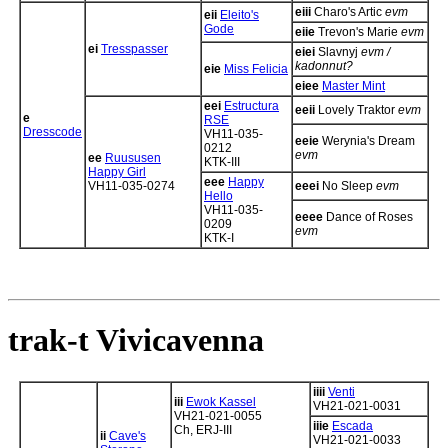
eiii
Charo's Artic
evm
eii
Eleito's
Gode
eiie
Trevon's Marie
evm
ei
Tresspasser
eiei
Slavnyj
evm /
kadonnut?
eie
Miss Felicia
eiee
Master Mint
eei
Estructura
eeii
Lovely Traktor
evm
e
RSE
Dresscode
VH11-035-
eeie
Werynia's Dream
0212
evm
ee
Ruususen
KTK-III
Happy Girl
eee
Happy
VH11-035-0274
eeei
No Sleep
evm
Hello
VH11-035-
eeee
Dance of Roses
0209
evm
KTK-I
trak-t Vivicavenna
iiii
Venti
iii
Ewok Kassel
VH21-021-0031
VH21-021-0055
iiie
Escada
Ch, ERJ-III
ii
Cave's
VH21-021-0033