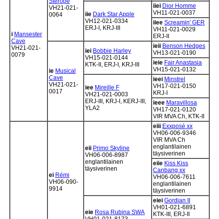
Sterope
iiei
Dior Homme
VH21-021-
VH11-021-0037
iie
Dark Star Apple
0064
VH12-021-0334
iiee
Screamin' GER
ERJ-I, KRJ-III
VH11-021-0029
i
Mansester
ERJ-II
Cave
ieii
Benson Hedges
VH21-021-
iei
Bobbie Harley
VH13-021-0190
0079
VH15-021-0144
ieie
Fair Anastasia
KTK-II, ERJ-I, KRJ-III
VH15-021-0132
ie
Musical
Cave
ieei
Minstrel
VH21-021-
VH17-021-0150
iee
Mireille F
0017
KRJ-I
VH21-021-0003
ERJ-III, KRJ-I, KERJ-III,
ieee
Maravillosa
YLA2
VH17-021-0120
VIR MVA Ch, KTK-II
eiii
Exxposé xx
VH06-006-9346
VIR MVA Ch
englantilainen
eii
Primo Skyline
täysiverinen
VH06-006-8987
englantilainen
eiie
Kiss Kiss
täysiverinen
Canbang xx
ei
Rémi
VH06-006-7611
VH06-090-
englantilainen
9914
täysiverinen
eiei
Gordian II
VH01-021-6891
eie
Rosa Rubina SWA
KTK-III, ERJ-II
VH01-021-8173