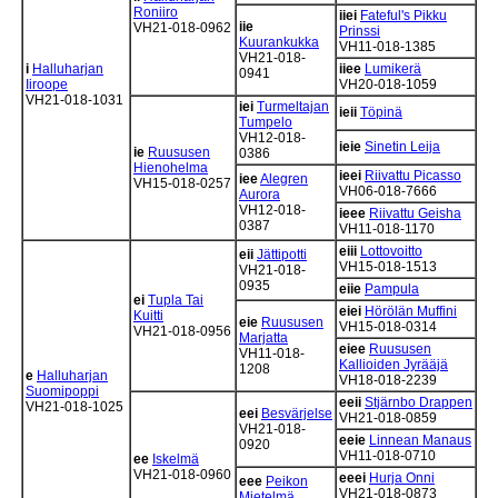
Roniiro
iiei
Fateful's Pikku
iie
VH21-018-0962
Prinssi
Kuurankukka
VH11-018-1385
VH21-018-
i
Halluharjan
iiee
Lumikerä
0941
Iiroope
VH20-018-1059
VH21-018-1031
iei
Turmeltajan
ieii
Töpinä
Tumpelo
VH12-018-
ieie
Sinetin Leija
ie
Ruususen
0386
Hienohelma
ieei
Riivattu Picasso
iee
Alegren
VH15-018-0257
VH06-018-7666
Aurora
VH12-018-
ieee
Riivattu Geisha
0387
VH11-018-1170
eiii
Lottovoitto
eii
Jättipotti
VH15-018-1513
VH21-018-
0935
eiie
Pampula
ei
Tupla Tai
eiei
Hörölän Muffini
Kuitti
eie
Ruususen
VH15-018-0314
VH21-018-0956
Marjatta
eiee
Ruususen
VH11-018-
Kallioiden Jyrääjä
1208
e
Halluharjan
VH18-018-2239
Suomipoppi
eeii
Stjärnbo Drappen
VH21-018-1025
eei
Besvärjelse
VH21-018-0859
VH21-018-
eeie
Linnean Manaus
0920
VH11-018-0710
ee
Iskelmä
VH21-018-0960
eeei
Hurja Onni
eee
Peikon
VH21-018-0873
Mietelmä