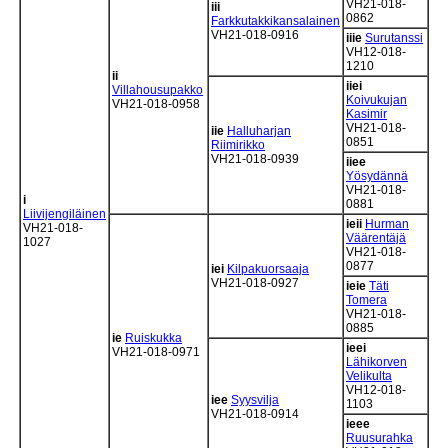
VH21-018-
iii
0862
Farkkutakkikansalainen
VH21-018-0916
iiie
Surutanssi
VH12-018-
1210
ii
iiei
Villahousupakko
Koivukujan
VH21-018-0958
Kasimir
VH21-018-
iie
Halluharjan
0851
Riimirikko
VH21-018-0939
iiee
Yösydännä
VH21-018-
i
0881
Liivijengiläinen
ieii
Hurman
VH21-018-
Väärentäjä
1027
VH21-018-
0877
iei
Kilpakuorsaaja
VH21-018-0927
ieie
Täti
Tomera
VH21-018-
0885
ie
Ruiskukka
ieei
VH21-018-0971
Lähikorven
Velikulta
VH12-018-
iee
Syysvilja
1103
VH21-018-0914
ieee
Ruusurahka