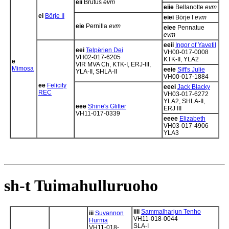
eii
Brutus
evm
eiie
Bellanotte
evm
ei
Börje II
eiei
Börje I
evm
eie
Pernilla
evm
eiee
Pennatue
evm
eeii
Ingor of Yavetil
eei
Telpërien Dei
VH00-017-0008
VH02-017-6205
KTK-II, YLA2
e
VIR MVA Ch, KTK-I, ERJ-III,
Mimosa
eeie
Sift's Julie
YLA-II, SHLA-II
VH00-017-1884
ee
Felicity
eeei
Jack Blacky
REC
VH03-017-6272
YLA2, SHLA-II,
eee
Shine's Glitter
ERJ III
VH11-017-0339
eeee
Elizabeth
VH03-017-4906
YLA3
sh-t Tuimahulluruoho
iiii
Sammalharjun Tenho
iii
Suvannon
VH11-018-0044
Hurma
SLA-I
VH11-018-