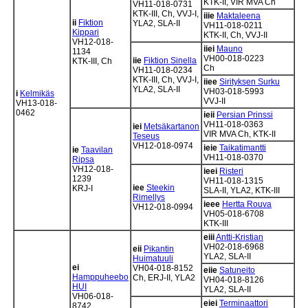
KTK-II, VIR MVA Ch
VH11-018-0731
KTK-III, Ch, VVJ-I,
iiie
Maktaleena
ii
Fiktion
YLA2, SLA-II
VH11-018-0211
Kippari
KTK-II, Ch, VVJ-II
VH12-018-
iiei
Mauno
1134
VH00-018-0223
iie
Fiktion Sinella
KTK-III, Ch
Ch
VH11-018-0234
KTK-III, Ch, VVJ-I,
iiee
Sirityksen Surku
YLA2, SLA-II
VH03-018-5993
i
Kelmikäs
VVJ-II
VH13-018-
0462
ieii
Persian Prinssi
VH11-018-0363
iei
Metsäkartanon
VIR MVA Ch, KTK-II
Teseus
VH12-018-0974
ieie
Taikatimantti
ie
Taavilan
VH11-018-0370
Ripsa
VH12-018-
ieei
Risteri
1239
VH11-018-1315
iee
Steekin
KRJ-I
SLA-II, YLA2, KTK-III
Rimellys
ieee
Hertta Rouva
VH12-018-0994
VH05-018-6708
KTK-III
eiii
Antti-Kristian
VH02-018-6968
eii
Pikantin
YLA2, SLA-II
Huimatuuli
ei
VH04-018-8152
eiie
Satuneito
Hamppuheebo
Ch, ERJ-II, YLA2
VH04-018-8126
HUI
YLA2, SLA-II
VH06-018-
eiei
Terminaattori
8742