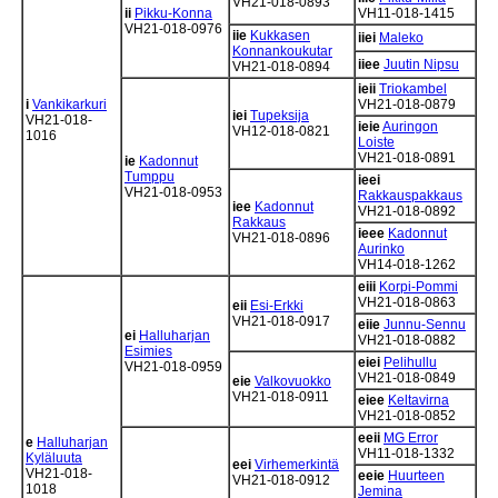
VH21-018-0893
ii
Pikku-Konna
VH11-018-1415
VH21-018-0976
iie
Kukkasen
iiei
Maleko
Konnankoukutar
iiee
Juutin Nipsu
VH21-018-0894
ieii
Triokambel
i
Vankikarkuri
VH21-018-0879
iei
Tupeksija
VH21-018-
ieie
Auringon
VH12-018-0821
1016
Loiste
VH21-018-0891
ie
Kadonnut
Tumppu
ieei
VH21-018-0953
Rakkauspakkaus
iee
Kadonnut
VH21-018-0892
Rakkaus
ieee
Kadonnut
VH21-018-0896
Aurinko
VH14-018-1262
eiii
Korpi-Pommi
VH21-018-0863
eii
Esi-Erkki
VH21-018-0917
eiie
Junnu-Sennu
ei
Halluharjan
VH21-018-0882
Esimies
eiei
Pelihullu
VH21-018-0959
VH21-018-0849
eie
Valkovuokko
VH21-018-0911
eiee
Keltavirna
VH21-018-0852
eeii
MG Error
e
Halluharjan
VH11-018-1332
Kyläluuta
eei
Virhemerkintä
VH21-018-
eeie
Huurteen
VH21-018-0912
1018
Jemina