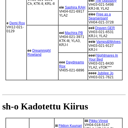
eiei
The Glassboy
Ch, KTK-II, KRL-II
VH03-021-5498
eie
Saphira RAH
KRJ-III, YLA2
VH04-021-6917
eiee
Free as a
YLA2
Searserpant
VH04-021-3728
e
Demi Rox
VH12-021-
eeii
Draven GER
0129
VH03-021-6531
eei
Machira PB
KRJ-I, YLA2
VH04-021-3971
KTK-III, YLA3,
eeie
Vamps&Wolves;
KRJ-I
VH03-021-9127
KRJ-I
ee
Dreamnight
Rowland
eeei
Nightmares In
Your Bed
eee
Daydreams
VH03-021-8430
Rox
YLA2, vTOK***
VH05-021-6896
eeee
Jubilee Jo
VH03-021-7621
sh-o Kadotettu Kiirus
iiii
Pikku-Vinssi
VH04-018-5147
iii
Fiktion Kuunari