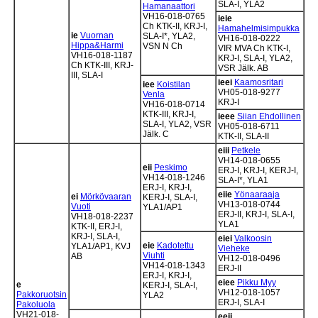
SLA-I, YLA2
Hamanaattori
VH16-018-0765
ieie
Ch KTK-II, KRJ-I,
Hamahelmisimpukka
ie
Vuornan
SLA-I*, YLA2,
VH16-018-0222
Hippa&Harmi
VSN N Ch
VIR MVA Ch KTK-I,
VH16-018-1187
KRJ-I, SLA-I, YLA2,
Ch KTK-III, KRJ-
VSR Jälk. AB
III, SLA-I
ieei
Kaamosritari
iee
Koistilan
VH05-018-9277
Venla
KRJ-I
VH16-018-0714
KTK-III, KRJ-I,
ieee
Siian Ehdollinen
SLA-I, YLA2, VSR
VH05-018-6711
Jälk. C
KTK-II, SLA-II
eiii
Petkele
VH14-018-0655
eii
Peskimo
ERJ-I, KRJ-I, KERJ-I,
VH14-018-1246
SLA-I*, YLA1
ERJ-I, KRJ-I,
eiie
Yönaaraaja
ei
Mörkövaaran
KERJ-I, SLA-I,
VH13-018-0744
Vuoti
YLA1/AP1
ERJ-II, KRJ-I, SLA-I,
VH18-018-2237
YLA1
KTK-II, ERJ-I,
KRJ-I, SLA-I,
eiei
Valkoosin
eie
Kadotettu
YLA1/AP1, KVJ
Vieheke
Viuhti
AB
VH12-018-0496
VH14-018-1343
ERJ-II
ERJ-I, KRJ-I,
eiee
Pikku Myy
e
KERJ-I, SLA-I,
VH12-018-1057
Pakkoruotsin
YLA2
ERJ-I, SLA-I
Pakoluola
VH21-018-
eeii