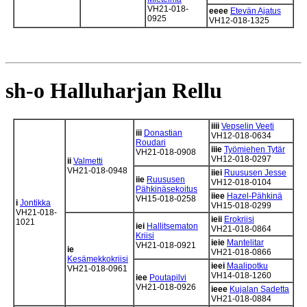
VH21-018-
eeee
Etevän Ajatus
0925
VH12-018-1325
sh-o Halluharjan Rellu
iiii
Vepselin Veeti
iii
Donastian
VH12-018-0634
Roudari
iiie
Työmiehen Tytär
VH21-018-0908
VH12-018-0297
ii
Valmetti
VH21-018-0948
iiei
Ruususen Jesse
iie
Ruususen
VH12-018-0104
Pähkinäsekoitus
iiee
Hazel-Pähkinä
VH15-018-0258
i
Jontikka
VH15-018-0299
VH21-018-
ieii
Erokriisi
1021
iei
Hallitsematon
VH21-018-0864
Kriisi
ieie
Mantelitar
VH21-018-0921
ie
VH21-018-0866
Kesämekkokriisi
ieei
Maalipotku
VH21-018-0961
VH14-018-1260
iee
Poutapilvi
VH21-018-0926
ieee
Kujalan Sadetta
VH21-018-0884