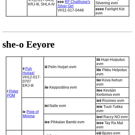
VH11-017-0452
eee
RF Challhope's
Silvering
evm
KRJ-III, SHLA-IV
Silver Girl
eeee
Fairlight Kid
VH11-017-0448
evm
she-o Eeyore
iiii
Hupi-Huiputus
evm
iii
Pelin Huijari
evm
ii
Puh
iiie
Pikku Helpotus
Huijaa!
evm
VH12-017-
iiei
Kova Kehuri
0707
evm
ERJ-III
iie
Keppostiina
evm
iiee
Kevään
i
Piglet
Kertomus
evm
POM
ieii
Roomeo
evm
iei
Nalle
evm
ieie
Tuuli-Tukka
evm
ie
Pixie of
Minima
ieei
Raccy NO
evm
iee
Pihkalan Bambi
evm
ieee
Tay Ra Mat
evm
eiii
Bjules
evm