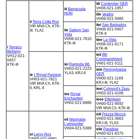
iiii
Contender GER
VH06-021-1957
iii
Barracuda
NON
iiie
Veatrix
VH06-021-5085
ii
Terra Cotta Rox
iiei
San Barbados
VIR MVA Ch, KTK-
VH06-021-5407
iie
Sateen San
III, YLA2
KTK-II
Vida
VH06-021-7810
iiee
La Vida
KTK-III
VH06-021-6171
i
Terraco
KTK-III
Bellamy
ieii
8th
VH12-021-
Commandment
0457
VH01-021-5111
iei
Ramoda WL
KTK-III
VH03-021-2223
ieie
Pennsylvania
YLA3, KRJ-II
GER
ie
L'Royal Passion
VH00-021-1169
VH03-021-7821
KRJ-III, YLA2
VIR MVA Ch, KTK-
II, KRL-II
ieei
Colmord's Zasu
VH02-021-4106
iee
Royal
Enchanted
ieee
Elfenbein
VH02-021-6880
VH00-021-9592
VIR MVA Ch, KTK-III
eiii
Frezza Mocca
VH03-021-3663
eii
Wannabe
KRJ-III, YLA3
L'amourder
VH04-021-5389
eiie
Paradise
VH00-021-6375
ei
Leroy Rox
VH05-021-6891