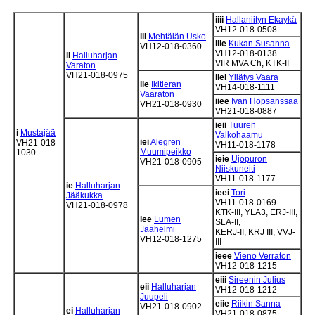
iiii
Hallaniityn Ekaykä
VH12-018-0508
iii
Mehtälän Usko
iiie
Kukan Susanna
VH12-018-0360
VH12-018-0138
ii
Halluharjan
VIR MVA Ch, KTK-II
Varaton
VH21-018-0975
iiei
Yllätys Vaara
iie
Ikitieran
VH14-018-1111
Vaaraton
iiee
Ivan Hopsanssaa
VH21-018-0930
VH21-018-0887
ieii
Tuuren
i
Mustajää
Valkohaamu
iei
Alegren
VH21-018-
VH11-018-1178
Muumipeikko
1030
ieie
Ujopuron
VH21-018-0905
Niiskuneiti
VH11-018-1177
ie
Halluharjan
ieei
Tori
Jääkukka
VH11-018-0169
VH21-018-0978
KTK-III, YLA3, ERJ-III,
iee
Lumen
SLA-II,
Jäähelmi
KERJ-II, KRJ III, VVJ-
VH12-018-1275
III
ieee
Vieno Verraton
VH12-018-1215
eiii
Sireenin Julius
eii
Halluharjan
VH12-018-1212
Juupeli
eiie
Riikin Sanna
VH21-018-0902
ei
Halluharjan
VH21-018-0875