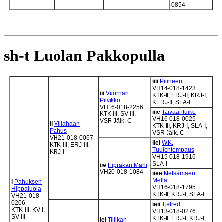
0854
sh-t Luolan Pakkopulla
iiii
Pioneeri
VH14-018-1423
iii
Vuornan
KTK-II, ERJ-II, KRJ-I,
Pilvikko
KERJ-II, SLA-I
VH16-018-2256
iiie
Taivaantuike
KTK-III, SV-III,
VH16-018-0025
VSR Jälk. C
ii
Villahaan
KTK-III, KRJ-I, SLA-I,
Pahus
VSR Jälk. C
VH21-018-0067
iiei
W.K.
KTK-III, ERJ-III,
Tuulentempaus
KRJ-I
VH15-018-1916
SLA-I
iie
Hiprakan Marli
VH20-018-1084
iiee
Metsämäen
Mella
i
Pahuksen
VH16-018-1795
Hippaluola
KTK-II, KRJ-I, SLA-I
VH21-018-
0206
ieii
Tjefred
KTK-III, KV-I,
VH13-018-0276
SV-III
KTK-II, ERJ-I, KRJ-I,
iei
Tiilikan