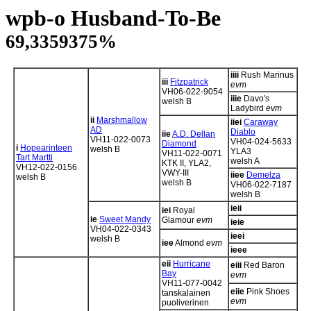
wpb-o Husband-To-Be
69,3359375%
iiii
Rush Marinus
iii
Fitzpatrick
evm
VH06-022-9054
iiie
Davo's
welsh B
Ladybird
evm
ii
Marshmallow
iiei
Caraway
AD
Diablo
iie
A.D. Dellan
VH11-022-0073
VH04-024-5633
Diamond
i
Hopearinteen
welsh B
YLA3
VH11-022-0071
Tart Martti
welsh A
KTK II, YLA2,
VH12-022-0156
VWY-III
iiee
Demelza
welsh B
welsh B
VH06-022-7187
welsh B
ieii
iei
Royal
ie
Sweet Mandy
Glamour
evm
ieie
VH04-022-0343
ieei
welsh B
iee
Almond
evm
ieee
eii
Hurricane
eiii
Red Baron
Bay
evm
VH11-077-0042
eiie
Pink Shoes
tanskalainen
evm
puoliverinen