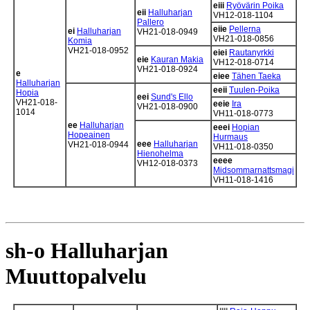
eiii
Ryövärin Poika
eii
Halluharjan
VH12-018-1104
Pallero
eiie
Pellerna
ei
Halluharjan
VH21-018-0949
VH21-018-0856
Komia
VH21-018-0952
eiei
Rautanyrkki
eie
Kauran Makia
VH12-018-0714
VH21-018-0924
e
eiee
Tähen Taeka
Halluharjan
eeii
Tuulen-Poika
Hopia
eei
Sund's Ello
VH21-018-
eeie
Ira
VH21-018-0900
1014
VH11-018-0773
ee
Halluharjan
eeei
Hopian
Hopeainen
Hurmaus
eee
Halluharjan
VH21-018-0944
VH11-018-0350
Hienohelma
eeee
VH12-018-0373
Midsommarnattsmagi
VH11-018-1416
sh-o Halluharjan
Muuttopalvelu