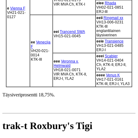
eiee
Rhada
VIR MVA Ch, KTK-I
VH02-021-0851
e
Vienna F
ERJ-III
VH21-021-
0127
eeii
Ringmail xx
VH13-006-0231
KTK-III
englantilainen
eei
Trancend SWA
täysiverinen
VH15-021-0045
eeie
Transience
ee
Venecija
VH13-021-0485
F
ERJ-I
VH20-021-
0014
eeei
Scabier
KTK-III
VH14-021-0404
eee
Veronna v.
Ch, KTK-II, ERJ-II,
Helmwald
YLA2
VH18-021-0071
VIR MVA Ch, KTK-II,
eeee
Venus K
ERJ-I, YLA2
VH17-021-0161
KTK-III, ERJ-I, YLA3
Täysiveriprosentti 18,75%.
trak-t Roxbury's Tigi