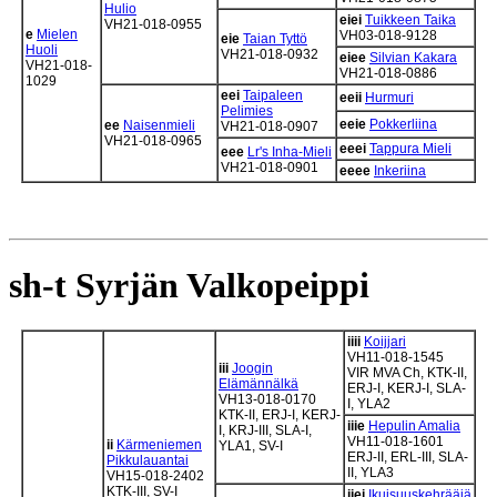
Hulio
eiei
Tuikkeen Taika
VH21-018-0955
e
Mielen
VH03-018-9128
eie
Taian Tyttö
Huoli
VH21-018-0932
eiee
Silvian Kakara
VH21-018-
VH21-018-0886
1029
eei
Taipaleen
eeii
Hurmuri
Pelimies
eeie
Pokkerliina
ee
Naisenmieli
VH21-018-0907
VH21-018-0965
eeei
Tappura Mieli
eee
Lr's Inha-Mieli
VH21-018-0901
eeee
Inkeriina
sh-t Syrjän Valkopeippi
iiii
Koijjari
VH11-018-1545
iii
Joogin
VIR MVA Ch, KTK-II,
Elämännälkä
ERJ-I, KERJ-I, SLA-
VH13-018-0170
I, YLA2
KTK-II, ERJ-I, KERJ-
iiie
Hepulin Amalia
I, KRJ-III, SLA-I,
VH11-018-1601
ii
Kärmeniemen
YLA1, SV-I
ERJ-II, ERL-III, SLA-
Pikkulauantai
II, YLA3
VH15-018-2402
KTK-III, SV-I
iiei
Ikuisuuskehrääjä