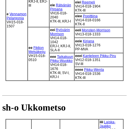
KRJ-II, ERJ-
eiei
Reemeli
eie
Rätvänän
III
VH14-018-1904
Pirpana
KTK-III
VH16-018-
e
Vennamon
eiee
Popittiina
2040
Pelargonia
VH14-018-0166
KTK-III, KRJ-I
VH15-018-
KTK-II
1507
eei
Ryövärin
eeii
Monsteri-Morrison
Morrison
VH13-018-1333
VH14-018-
eeie
Kirjana
1042
VH13-018-1276
ERJ-I, KRJ-II,
ee
Fiktion
PP-MVA
SLA-II
Metsäkeiju
VH15-018-
eeei
Kanteleen Pikku-Piru
eee
Taikakuun
0510
VH12-018-1351
Pikku-Wuokko
SV-III
VH14-018-
1676
eeee
Pikku-Wenla
KTK-III, SV-I,
VH14-018-1536
KRJ-I
KTK-III
sh-o Ukkometso
iiii
Laiska-
Jaakko