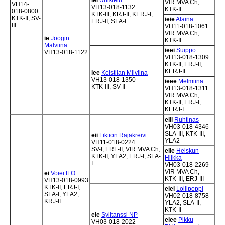
iei
Unisielu
VIR MVA Ch,
VH14-
VH13-018-1132
KTK-II
018-0800
KTK-III, KRJ-II, KERJ-I,
KTK-II, SV-
ieie
Alaina
ERJ-II, SLA-I
III
VH11-018-1061
VIR MVA Ch,
ie
Joogin
KTK-II
Malviina
ieei
Suippo
VH13-018-1122
VH13-018-1309
KTK-II, ERJ-II,
KERJ-II
iee
Koistilan Milviina
VH13-018-1350
ieee
Melmiina
KTK-III, SV-II
VH13-018-1311
VIR MVA Ch,
KTK-II, ERJ-I,
KERJ-I
eiii
Ruhtinas
VH03-018-4346
SLA-III, KTK-III,
eii
Fiktion Rajakreivi
YLA2
VH11-018-0224
SV-I, ERL-II, VIR MVA Ch,
eiie
Heiskun
KTK-II, YLA2, ERJ-I, SLA-
Hilkka
I
VH03-018-2269
VIR MVA Ch,
ei
Voiei ILO
KTK-III, ERJ-III
VH13-018-0993
KTK-II, ERJ-I,
eiei
Lollipoppi
SLA-I, YLA2,
VH02-018-8758
KRJ-II
YLA2, SLA-II,
KTK-II
eie
Sylitanssi NP
eiee
Pikku
VH03-018-2022