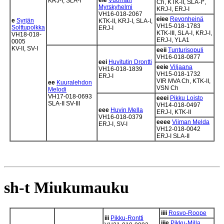
eie
Vuornan
KRJ-I, SLA-I
Ch, KTK-II, SLA-I*,
Myrskyhelmi
KRJ-I, ERJ-I
VH16-018-2067
eiee
Revonheinä
e
Syrjän
KTK-II, KRJ-I, SLA-I,
VH15-018-1783
Solttupolkka
ERJ-I
KTK-III, SLA-I, KRJ-I,
VH18-018-
ERJ-I, YLA1
0005
KV-II, SV-I
eeii
Tunturisopuli
VH16-018-0877
eei
Huvitutin Drontti
eeie
Viljaana
VH16-018-1839
VH15-018-1732
ERJ-I
VIR MVA Ch, KTK-II,
ee
Kuuralehdon
VSN Ch
Melodi
VH17-018-0693
eeei
Pikku Loisto
SLA-II SV-III
VH14-018-0497
eee
Huvin Mella
ERJ-I, KTK-II
VH16-018-0379
eeee
Viiman Melda
ERJ-I, SV-I
VH12-018-0042
ERJ-I SLA-II
sh-t Miukumauku
iiii
Rosvo-Roope
iii
Pikku-Rontti
iiie
Pikku-Milla