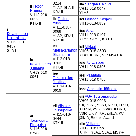
0214
iiie
Sangen Haituva
ii
Fiktion
YLA2, SLA-II,
VH11-018-0047
Huuma
KRJ-II
YLA2
VH12-018-
iie
Fiktion
0052
iiei
Laineen Kasperi
Ainoa
KTK-III
VH11-018-0839
VH11-018-
i
iiee
Aava
0869
Kevätrinteen
VH11-018-0197
YLA2, KRJ-I,
Hullunkiilto
YLA2, SLA-II, KRJ-II
KTK-III
VH15-018-
iei
0457
ieii
Vikkori
Metsäkartanon
SLA-I
VH05-018-8593
Shamaani
YLA2, KTK-II, VIR MVA Ch
VH12-018-
ie
ieie
Kultahippu
0703
Kevätrinteen
VH11-018-0393
KTK-II
Julianna
VH13-018-
iee
ieei
Paahtaja
0961
Takamaiden
VH11-018-0755
Justiina
VH13-018-
ieee
Ametistin Jääneito
0959
eiii
AGH Tuulenpuuska
VH02-018-0913
Ch, YLA1, SLA-I, KRJ-I, ERJ-I,
eii
Viisikon
KERJ-I, VVJ-I, VPA3, KTK-III,
Touhupoika
VSR jälk. A, KRJ jälk. A, KV
VH15-018-
ei
jälk. A, Bronze Award
0444
Teerivaaran
KTK-II
eiie
Vellamo
Pirupoika
VH12-018-0551
VH15-018-
KTK-II, YLA1, SLA1, MSY-P
0796