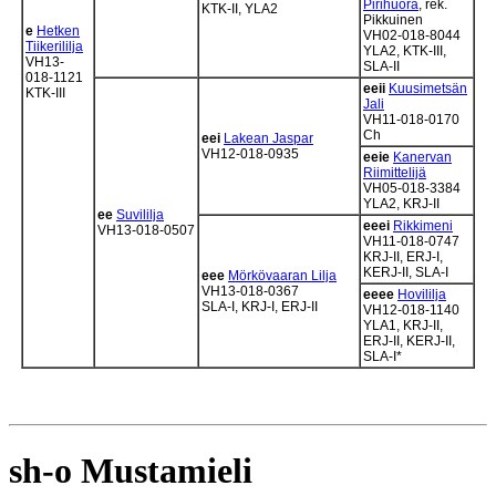
Pirihuora
, rek.
KTK-II, YLA2
Pikkuinen
e
Hetken
VH02-018-8044
Tiikerililja
YLA2, KTK-III,
VH13-
SLA-II
018-1121
eeii
Kuusimetsän
KTK-III
Jali
VH11-018-0170
Ch
eei
Lakean Jaspar
VH12-018-0935
eeie
Kanervan
Riimittelijä
VH05-018-3384
YLA2, KRJ-II
ee
Suvililja
eeei
Rikkimeni
VH13-018-0507
VH11-018-0747
KRJ-II, ERJ-I,
KERJ-II, SLA-I
eee
Mörkövaaran Lilja
VH13-018-0367
eeee
Hovililja
SLA-I, KRJ-I, ERJ-II
VH12-018-1140
YLA1, KRJ-II,
ERJ-II, KERJ-II,
SLA-I*
sh-o Mustamieli