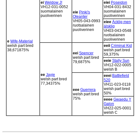
ei
Weldow J!
eiei
Poseidon
VH12-031-0052
VH04-031-8432
suomalainen
suomalainen
eie
Pinki's
puoliverinen
puoliverinen
Oleanter
VH05-043-0993
eiee
Äcklig men
ruotsalainen
älsklig
puoliverinen
VH03-043-0548
ruotsalainen
puoliverinen
e
Wife-Material
welsh part bred
eeii
Criminal Kid
38,671875%
welsh part bred
eei
Spencer
59,375%
welsh part bred
eeie
Stally Sun
79,6875%
VH12-022-0005
welsh B
ee
Jayje
eeei
Battlefield
welsh part bred
520
77,34375%
VH11-023-0118
welsh part bred
eee
Guerrera
50%
welsh part bred
75%
eeee
Gwaedu Y
Galon
VH22-025-0001
welsh C