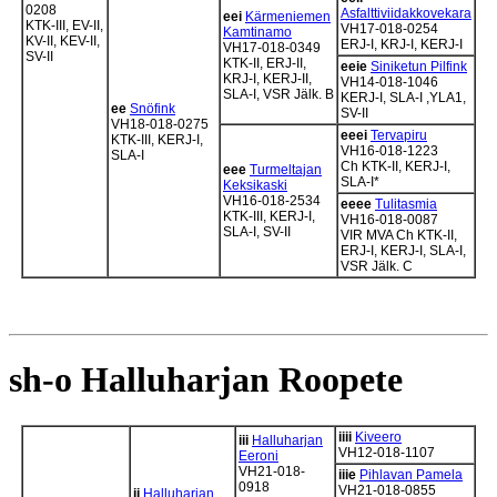
0208
Asfalttiviidakkovekara
eei
Kärmeniemen
KTK-III, EV-II,
VH17-018-0254
Kamtinamo
KV-II, KEV-II,
ERJ-I, KRJ-I, KERJ-I
VH17-018-0349
SV-II
KTK-II, ERJ-II,
eeie
Siniketun Pilfink
KRJ-I, KERJ-II,
VH14-018-1046
SLA-I, VSR Jälk. B
KERJ-I, SLA-I ,YLA1,
ee
Snöfink
SV-II
VH18-018-0275
eeei
Tervapiru
KTK-III, KERJ-I,
VH16-018-1223
SLA-I
Ch KTK-II, KERJ-I,
eee
Turmeltajan
SLA-I*
Keksikaski
VH16-018-2534
eeee
Tulitasmia
KTK-III, KERJ-I,
VH16-018-0087
SLA-I, SV-II
VIR MVA Ch KTK-II,
ERJ-I, KERJ-I, SLA-I,
VSR Jälk. C
sh-o Halluharjan Roopete
iiii
Kiveero
iii
Halluharjan
VH12-018-1107
Eeroni
VH21-018-
iiie
Pihlavan Pamela
0918
VH21-018-0855
ii
Halluharjan